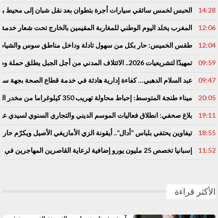
14:28
الحبس لخمس سائقي سيارات أجرة بتطوان بعد نقل شبان إلى محيط باب س
12:06
المغرب يخلد اليوم الوطني للمغاربة المقيمين بالخارج تحت شعار خدمة أو
12:04
طقس الخميس: ﺣﺎﺭ بكل من سهول تادلة وداخل مناطق سوس والشياظ
09:59
تمهيدًا لتشريعيات 2026.. الائتلاف المدني من أجل الجبل يطلق حملة وطنية للمطالبة بـ”تعاقد سياسي منصف” مع المناطق الجبلية
09:47
عبد السلام الدهبي… كفاءة إدارية هادئة في خدمة قطاع الصحة بجهة 
20:05
ميناء طنجة المتوسط: إحباط محاولة تهريب 350 كيلوغراما من مخدر الشيرا بفاكهة الدلاح
19:11
بلاغ صحفي: انطلاق فعاليات الموسم الديني والتجاري السنوي لسيدي عبد
18:55
تيفاوين يحتفي بلباس “أدال”.. أيقونة الزي الأمازيغي الأصيل ويكرّم حا
11:52
إسبانيا تخصص 25 مليون يورو إضافية لرعاية القاصرين المهاجرين في سبتة
الأكثر قراءة