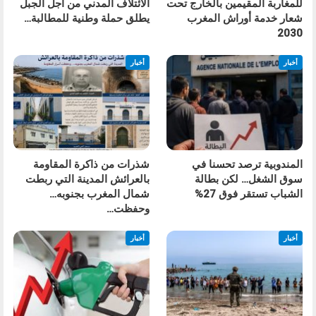
للمغاربة المقيمين بالخارج تحت
الائتلاف المدني من أجل الجبل
شعار خدمة أوراش المغرب
يطلق حملة وطنية للمطالبة…
2030
أخبار
أخبار
المندوبية ترصد تحسنا في
شذرات من ذاكرة المقاومة
سوق الشغل… لكن بطالة
بالعرائش المدينة التي ربطت
الشباب تستقر فوق 27%
شمال المغرب بجنوبه…
وحفظت…
أخبار
أخبار