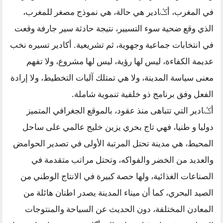
في المغرب، أݣادير هي حالة، هي نموذج مصغر للمغرب،
الذي وقع ضحية سوء التسيير، نتيجة حادثة سير جارفة وقعت
في انتخابات جماعية وجهوية، ثم تشريعية. أكادير تسيره نخب
عديمة الكفاءة، ليس لها رؤية، ليس لها مشروع، ولا تفهم
معنى سياسة المدينة، ولا هي تمتلك آليات التخطيط، ولا إرادة
الفعل وفق برنامج ذو خلفية تنموية شاملة.
أݣادير التي تتباهى منذ عقود، بالموقع الجغرافي المتميز
دوليا و طنيا، فهي تاج بحري يزين خليج عالمي على ساحل
المحيط، هي مدينة تحتل المرتبة الأولى في تصدير الحوامض
والعديد من الخضر والفواكه، وتحتل مراتب متقدمة في
الصناعات الغذائية، ولها حصة كبيرة في الانتاج الوطني من
الصيد البحري، كما أن ميناء المدينة يصدر اطنان هائلة من
المعادن المختلفة، دون الحديث عن السياحة والمنتوجات