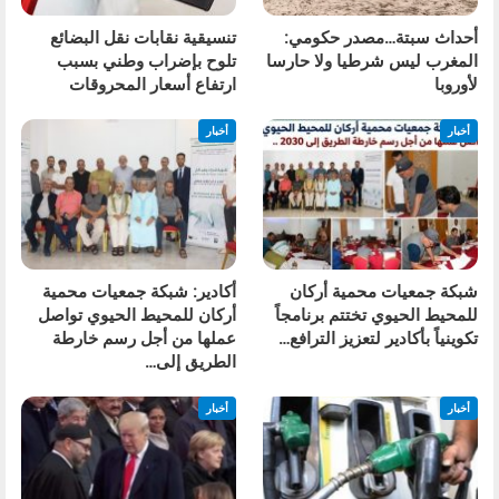
أحداث سبتة…مصدر حكومي:
تنسيقية نقابات نقل البضائع
المغرب ليس شرطيا ولا حارسا
تلوح بإضراب وطني بسبب
لأوروبا
ارتفاع أسعار المحروقات
أخبار
أخبار
شبكة جمعيات محمية أركان
أكادير: شبكة جمعيات محمية
للمحيط الحيوي تختتم برنامجاً
أركان للمحيط الحيوي تواصل
تكوينياً بأكادير لتعزيز الترافع…
عملها من أجل رسم خارطة
الطريق إلى…
أخبار
أخبار