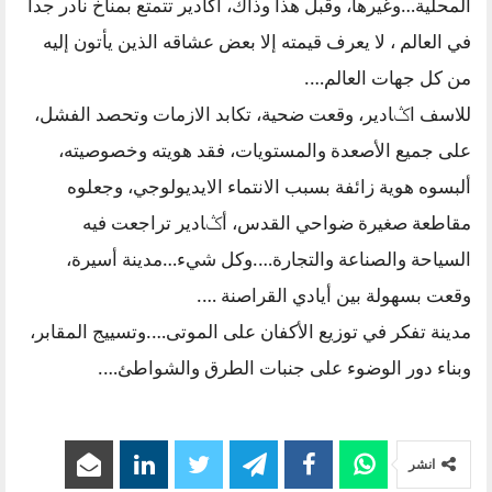
المحلية…وغيرها، وقبل هذا وذاك، أگادير تتمتع بمناخ نادر جدا
في العالم ، لا يعرف قيمته إلا بعض عشاقه الذين يأتون إليه
من كل جهات العالم….
للاسف اݣادير، وقعت ضحية، تكابد الازمات وتحصد الفشل،
على جميع الأصعدة والمستويات، فقد هويته وخصوصيته،
ألبسوه هوية زائفة بسبب الانتماء الايديولوجي، وجعلوه
مقاطعة صغيرة ضواحي القدس، أݣادير تراجعت فيه
السياحة والصناعة والتجارة….وكل شيء…مدينة أسيرة،
وقعت بسهولة بين أيادي القراصنة ….
مدينة تفكر في توزيع الأكفان على الموتى….وتسييج المقابر،
وبناء دور الوضوء على جنبات الطرق والشواطئ….
انشر