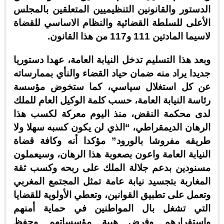
الدستور والقانونين التنظيميين المتعلقين بالمجلس
الأعلى للسلطة القضائية والنظام الاساسي للقضاة
لاسيما المادتين 111 و117 من هذا القانون.
وبعد هذا التسليم تدخل النيابة العامة، عهدا دستوريا
جديدا يراد منه ضمان حياد القضاء والنأي بممارساته
عن كل استغلال سياسي، كما ستخوض مؤسسة
رئاسة النيابة العامة، حسب كلمة الوكيل العام للملك
لدى محكمة النقض، منذ اليوم معركة لكسب هذا
الرهان الديمقراطي، “الذي لن يكون كسبه سهلا ولا
طريقه مفروشا بالورود” مؤكدا أنه وكافة قضاة
النيابة العامة واعون بصعوبة هذا الرهان، وسيعملون
مسنودين بدعم جلالة الملك على ربحه وكسب ثقة
المغاربة بتجسيد نيابة عامة تمثل المجتمع المغربي
وتعمل على تطبيق القوانين، وتعطي الأولوية للقضايا
التي تشغل بال المواطنين في حماية أمنهم
واستقرارهم وفرض هيبة مؤسساتهم وحفظ