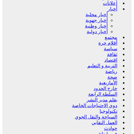
إعلانات
أخبار
أخبار محلية
أخبار جهوية
أخبار وطنية
أخبار دولية
مجتمع
أقلام حرة
سياسة
ثقافة
اقتصاد
التربية و التعليم
رياضة
صحة
الأمازيغية
خارج الحدود
السلطة الرابعة
بقلم مدير النشر
دوي الاحتياجات الخاصة
تكنولوجيا
السياحة والنقل الجوي
العمل النقابي
حوادث
فن وإبداع