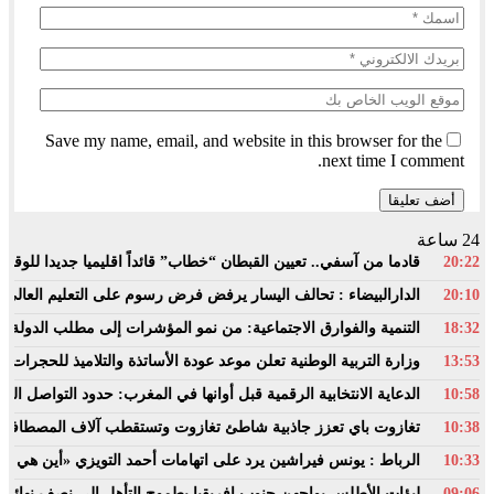
Save my name, email, and website in this browser for the
next time I comment.
24 ساعة
20:22
قادما من آسفي.. تعيين القبطان “خطاب” قائداً اقليميا جديدا للوقاية
20:10
الدارالبيضاء : تحالف اليسار يرفض فرض رسوم على التعليم العالي 
18:32
التنمية والفوارق الاجتماعية: من نمو المؤشرات إلى مطلب الدولة ال
13:53
وزارة التربية الوطنية تعلن موعد عودة الأساتذة والتلاميذ للحجرات ا
10:58
الدعاية الانتخابية الرقمية قبل أوانها في المغرب: حدود التواصل الس
10:38
تغازوت باي تعزز جاذبية شاطئ تغازوت وتستقطب آلاف المصطافين ا
10:33
الرباط : يونس فيراشين يرد على اتهامات أحمد التويزي «أين هي دراسة الـ70% التي تدين نساء ورجال
09:06
لبؤات الأطلس يواجهن جنوب إفريقيا بطموح التأهل إلى نصف نهائي أ