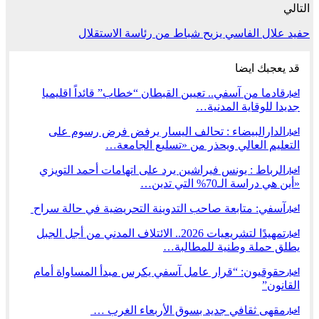
التالي
حفيد علال الفاسي يزيح شباط من رئاسة الاستقلال
قد يعجبك ايضا
قادما من آسفي.. تعيين القبطان “خطاب” قائداً اقليميا
أخبار
جديدا للوقاية المدنية…
الدارالبيضاء : تحالف اليسار يرفض فرض رسوم على
أخبار
التعليم العالي ويحذر من «تسليع الجامعة…
الرباط : يونس فيراشين يرد على اتهامات أحمد التويزي
أخبار
«أين هي دراسة الـ70% التي تدين…
آسفي: متابعة صاحب التدوينة التحريضية في حالة سراح
أخبار
تمهيدًا لتشريعيات 2026.. الائتلاف المدني من أجل الجبل
أخبار
يطلق حملة وطنية للمطالبة…
حقوقيون: “قرار عامل آسفي يكرس مبدأ المساواة أمام
أخبار
القانون”
مقهى ثقافي جديد بسوق الأربعاء الغرب …
أخبار