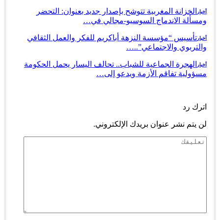
الخزانة المغربية تتوشح بإصدار جديد بعنوان: التحضر
أخبار
ومسألة الاندماج السوسيو-مجالي في…
تأسيس “مؤسسة النزهة أباكريم للفكر والعمل الثقافي
أخبار
والتربوي والاجتماعي”..…
الهجرة الجماعية للشباب.. تحالف اليسار يحمل الحكومة
أخبار
مسؤولية تفاقم الأزمة ويدعو إلى…
السابق
التالي
اترك رد
لن يتم نشر عنوان بريدك الإلكتروني.