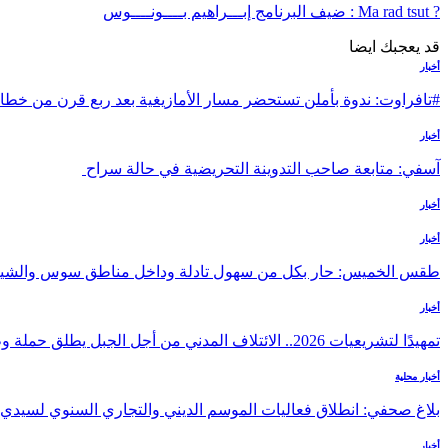
? Ma rad tsut : ضيف البرنامج إبـــراهيم بــــونــــوس
قد يعجبك ايضا
أخبار
#تافراوت: ندوة بأملن تستحضر مسار الأمازيغية بعد ربع قرن من خطا
أخبار
آسفي: متابعة صاحب التدوينة التحريضية في حالة سراح
أخبار
أخبار
طقس الخميس: ﺣﺎﺭ بكل من سهول تادلة وداخل مناطق سوس والشي
أخبار
تمهيدًا لتشريعيات 2026.. الائتلاف المدني من أجل الجبل يطلق حملة وطنية للمطالبة…
أخبار محلية
بلاغ صحفي: انطلاق فعاليات الموسم الديني والتجاري السنوي لسيدي
أخبار