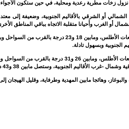
ول زخات مطرية رعدية ومحلية، في حين ستكون الأجواء قلي
 الشمالي أو الشرقي بالأقاليم الجنوبية، وضعيفة إلى معت
مال أو الغرب وأحيانا متقلبة الاتجاه بباقي المناطق الأخرى
وستتراوح درجات الحرارة الدنيا مابين 13 و18 درجة بمرت
وستتأرجح درجات الحرارة العليا مابين 20 و25 درجة بمرت
البوغاز، وهائجا مابين المهدية وطرفاية، وقليل الهيجان إل