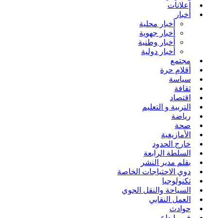
إعلانات
أخبار
أخبار محلية
أخبار جهوية
أخبار وطنية
أخبار دولية
مجتمع
أقلام حرة
سياسة
ثقافة
اقتصاد
التربية و التعليم
رياضة
صحة
الأمازيغية
خارج الحدود
السلطة الرابعة
بقلم مدير النشر
دوي الاحتياجات الخاصة
تكنولوجيا
السياحة والنقل الجوي
العمل النقابي
حوادث
فن وإبداع