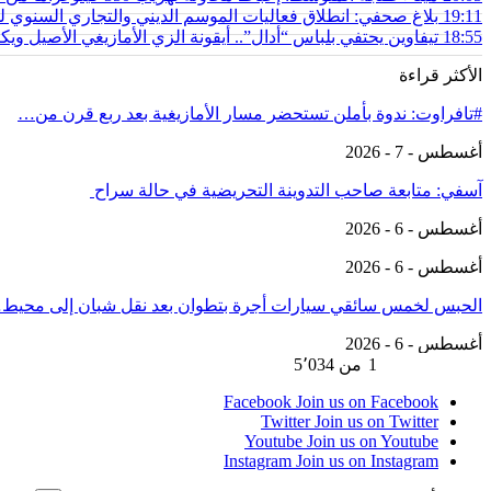
19:11
بلاغ صحفي: انطلاق فعاليات الموسم الديني والتجاري السنوي ل
18:55
تيفاوين يحتفي بلباس “أدال”.. أيقونة الزي الأمازيغي الأصيل و
الأكثر قراءة
#تافراوت: ندوة بأملن تستحضر مسار الأمازيغية بعد ربع قرن من…
أغسطس - 7 - 2026
آسفي: متابعة صاحب التدوينة التحريضية في حالة سراح
أغسطس - 6 - 2026
أغسطس - 6 - 2026
الحبس لخمس سائقي سيارات أجرة بتطوان بعد نقل شبان إلى محيط
أغسطس - 6 - 2026
السابق
التالي
1 من 5٬034
Facebook
Join us on Facebook
Twitter
Join us on Twitter
Youtube
Join us on Youtube
Instagram
Join us on Instagram