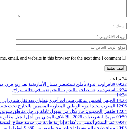
e, email, and website in this browser for the next time I comment.
24 ساعة
09:22
#تافراوت: ندوة بأملن تستحضر مسار الأمازيغية بعد ربع قرن 
23:34
آسفي: متابعة صاحب التدوينة التحريضية في حالة سراح
14:34
14:28
الحبس لخمس سائقي سيارات أجرة بتطوان بعد نقل شبان إلى محي
12:06
المغرب يخلد اليوم الوطني للمغاربة المقيمين بالخارج تحت شعار
12:04
طقس الخميس: ﺣﺎﺭ بكل من سهول تادلة وداخل مناطق سوس 
09:59
تمهيدًا لتشريعيات 2026.. الائتلاف المدني من أجل الجبل يطلق حملة وطنية للمطالبة بـ”تعاقد سياسي منصف” مع المناطق الجبلية
09:47
عبد السلام الدهبي… كفاءة إدارية هادئة في خدمة قطاع الص
20:05
ميناء طنجة المتوسط: إحباط محاولة تهريب 350 كيلوغراما من مخدر الشيرا بفاكهة الدلاح