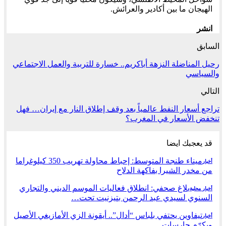
الهيجان ما بين أكادير والعرائش.
انشر
السابق
رحيل المناضلة النزهة أباكريم.. خسارة للتربية والعمل الاجتماعي
والسياسي
التالي
تراجع أسعار النفط عالمياً بعد وقف إطلاق النار مع إيران… فهل
تنخفض الأسعار في المغرب؟
قد يعجبك ايضا
ميناء طنجة المتوسط: إحباط محاولة تهريب 350 كيلوغراما
أخبار
من مخدر الشيرا بفاكهة الدلاح
بلاغ صحفي: انطلاق فعاليات الموسم الديني والتجاري
أخبار محلية
السنوي لسيدي عبد الرحمن بتيزنيت تحت…
تيفاوين يحتفي بلباس “أدال”.. أيقونة الزي الأمازيغي الأصيل
أخبار
ويكرّم حارسات…