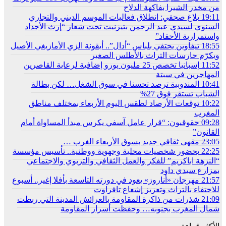
من مخدر الشيرا بفاكهة الدلاح
19:11
بلاغ صحفي: انطلاق فعاليات الموسم الديني والتجاري
السنوي لسيدي عبد الرحمن بتيزنيت تحت شعار “إرث الأجداد
واستمرارية الأحفاد”
18:55
تيفاوين يحتفي بلباس “أدال”.. أيقونة الزي الأمازيغي الأصيل
ويكرّم حارسات التراث بالأطلس الصغير
11:52
إسبانيا تخصص 25 مليون يورو إضافية لرعاية القاصرين
المهاجرين في سبتة
10:41
المندوبية ترصد تحسنا في سوق الشغل… لكن بطالة
الشباب تستقر فوق 27%
10:22
توقعات الأرصاد لطقس اليوم الأربعاء بمختلف مناطق
المغرب
09:28
حقوقيون: “قرار عامل آسفي يكرس مبدأ المساواة أمام
القانون”
23:05
مقهى ثقافي جديد بسوق الأربعاء الغرب …
22:25
بحضور شخصيات محلية وجهوية ووطنية.. تأسيس مؤسسة
“النزهة اباكريم” للفكر والعمل الثقافي والتربوي والاجتماعي
بمزارع سيدي داود
21:57
مهرجان «أناروز» يعود في دورته التاسعة بأفلا إغير.. أسبوع
للاحتفاء بالتراث وتعزيز إشعاع تافراوت
21:09
شذرات من ذاكرة المقاومة بالعرائش المدينة التي ربطت
شمال المغرب بجنوبه… وحفظت أسرار المقاومة