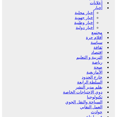
إعلانات
أخبار
أخبار محلية
أخبار جهوية
أخبار وطنية
أخبار دولية
مجتمع
أقلام حرة
سياسة
ثقافة
اقتصاد
التربية و التعليم
رياضة
صحة
الأمازيغية
خارج الحدود
السلطة الرابعة
بقلم مدير النشر
دوي الاحتياجات الخاصة
تكنولوجيا
السياحة والنقل الجوي
العمل النقابي
حوادث
فن وإبداع