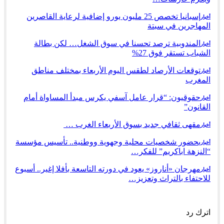
إسبانيا تخصص 25 مليون يورو إضافية لرعاية القاصرين
أخبار
المهاجرين في سبتة
المندوبية ترصد تحسنا في سوق الشغل… لكن بطالة
أخبار
الشباب تستقر فوق 27%
توقعات الأرصاد لطقس اليوم الأربعاء بمختلف مناطق
أخبار
المغرب
حقوقيون: “قرار عامل آسفي يكرس مبدأ المساواة أمام
أخبار
القانون”
مقهى ثقافي جديد بسوق الأربعاء الغرب …
أخبار
بحضور شخصيات محلية وجهوية ووطنية.. تأسيس مؤسسة
أخبار
“النزهة اباكريم” للفكر…
مهرجان «أناروز» يعود في دورته التاسعة بأفلا إغير.. أسبوع
أخبار
للاحتفاء بالتراث وتعزيز…
السابق
التالي
اترك رد