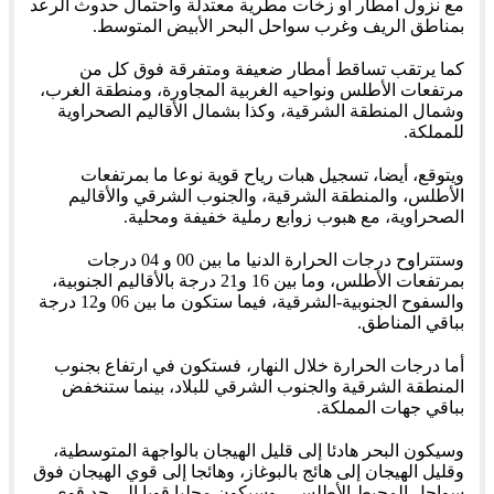
مع نزول أمطار أو زخات مطرية معتدلة واحتمال حدوث الرعد
بمناطق الريف وغرب سواحل البحر الأبيض المتوسط.
كما يرتقب تساقط أمطار ضعيفة ومتفرقة فوق كل من
مرتفعات الأطلس ونواحيه الغربية المجاورة، ومنطقة الغرب،
وشمال المنطقة الشرقية، وكذا بشمال الأقاليم الصحراوية
للمملكة.
ويتوقع، أيضا، تسجيل هبات رياح قوية نوعا ما بمرتفعات
الأطلس، والمنطقة الشرقية، والجنوب الشرقي والأقاليم
الصحراوية، مع هبوب زوابع رملية خفيفة ومحلية.
وستتراوح درجات الحرارة الدنيا ما بين 00 و 04 درجات
بمرتفعات الأطلس، وما بين 16 و21 درجة بالأقاليم الجنوبية،
والسفوح الجنوبية-الشرقية، فيما ستكون ما بين 06 و12 درجة
بباقي المناطق.
أما درجات الحرارة خلال النهار، فستكون في ارتفاع بجنوب
المنطقة الشرقية والجنوب الشرقي للبلاد، بينما ستنخفض
بباقي جهات المملكة.
وسيكون البحر هادئا إلى قليل الهيجان بالواجهة المتوسطية،
وقليل الهيجان إلى هائج بالبوغاز، وهائجا إلى قوي الهيجان فوق
سواحل المحيط الأطلسي، وسيكون محليا قويا إلى جد قوي