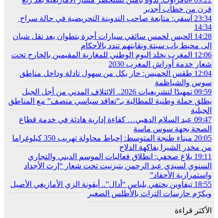
قرن من خطاب أجدير
23:34
آسفي: متابعة صاحب التدوينة التحريضية في حالة سراح
14:34
14:28
الحبس لخمس سائقي سيارات أجرة بتطوان بعد نقل شبان
إلى محيط باب سبتة ونقابتهم تندد بالأحكام
12:06
المغرب يخلد اليوم الوطني للمغاربة المقيمين بالخارج تحت
شعار خدمة أوراش المغرب 2030
12:04
طقس الخميس: ﺣﺎﺭ بكل من سهول تادلة وداخل مناطق
سوس والشياظمة
09:59
تمهيدًا لتشريعيات 2026.. الائتلاف المدني من أجل الجبل
يطلق حملة وطنية للمطالبة بـ”تعاقد سياسي منصف” مع المناطق
الجبلية
09:47
عبد السلام الدهبي… كفاءة إدارية هادئة في خدمة قطاع
الصحة بجهة سوس ماسة
20:05
ميناء طنجة المتوسط: إحباط محاولة تهريب 350 كيلوغراما
من مخدر الشيرا بفاكهة الدلاح
19:11
بلاغ صحفي: انطلاق فعاليات الموسم الديني والتجاري
السنوي لسيدي عبد الرحمن بتيزنيت تحت شعار “إرث الأجداد
واستمرارية الأحفاد”
18:55
تيفاوين يحتفي بلباس “أدال”.. أيقونة الزي الأمازيغي الأصيل
ويكرّم حارسات التراث بالأطلس الصغير
الأكثر قراءة