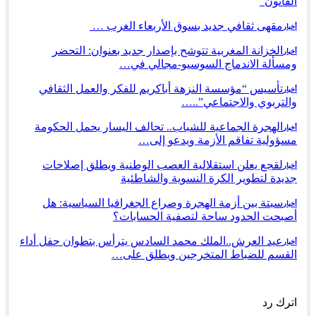
القانون”
مقهى ثقافي جديد بسوق الأربعاء الغرب …
أخبار
الخزانة المغربية تتوشح بإصدار جديد بعنوان: التحضر
أخبار
ومسألة الاندماج السوسيو-مجالي في…
تأسيس “مؤسسة النزهة أباكريم للفكر والعمل الثقافي
أخبار
والتربوي والاجتماعي”..…
الهجرة الجماعية للشباب.. تحالف اليسار يحمل الحكومة
أخبار
مسؤولية تفاقم الأزمة ويدعو إلى…
لقجع يعلن استقلالية العصب الوطنية ويطلق إصلاحات
أخبار
جديدة لتطوير الكرة النسوية والشاطئية
سبتة بين أزمة الهجرة وصراع الجغرافيا السياسية: هل
أخبار
أصبحت الحدود ساحة لتصفية الحسابات؟
عيد العرش..الملك محمد السادس يترأس بتطوان حفل أداء
أخبار
القسم للضباط المتخرجين ويطلق على…
السابق
التالي
اترك رد