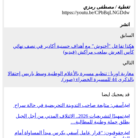
تغطية / مصطفى رمزي
httpss://youtu.be/CPbBqLNGDdw
انشر
السابق
هكذا تفاعل "أخنوش" مع أهداف حسنية أكادير في نصف نهائي
كأس العرش بملعب مراكش (فيديو)
التالي
مغاربة اوربا : تنظيم مسيرة بالأعلام الوطنية وسط باريس إحتفالا
بالذكرى 44 للمسيرة الخضراء (صور).
قد يعجبك ايضا
آسفي: متابعة صاحب التدوينة التحريضية في حالة سراح
أخبار
تمهيدًا لتشريعيات 2026.. الائتلاف المدني من أجل الجبل
أخبار
يطلق حملة وطنية للمطالبة…
حقوقيون: “قرار عامل آسفي يكرس مبدأ المساواة أمام
أخبار