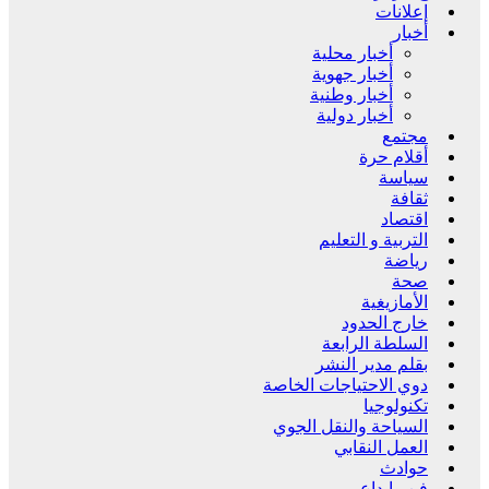
إعلانات
أخبار
أخبار محلية
أخبار جهوية
أخبار وطنية
أخبار دولية
مجتمع
أقلام حرة
سياسة
ثقافة
اقتصاد
التربية و التعليم
رياضة
صحة
الأمازيغية
خارج الحدود
السلطة الرابعة
بقلم مدير النشر
دوي الاحتياجات الخاصة
تكنولوجيا
السياحة والنقل الجوي
العمل النقابي
حوادث
فن وإبداع