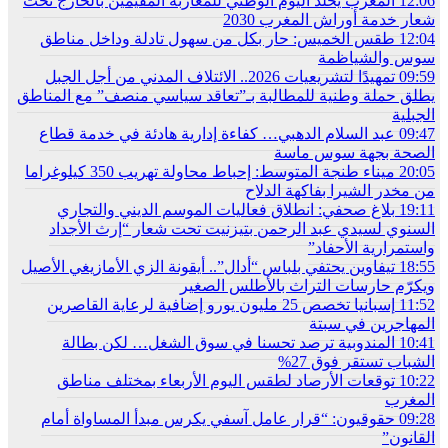
12:06
المغرب يخلد اليوم الوطني للمغاربة المقيمين بالخارج تحت
شعار خدمة أوراش المغرب 2030
12:04
طقس الخميس: ﺣﺎﺭ بكل من سهول تادلة وداخل مناطق
سوس والشياظمة
09:59
تمهيدًا لتشريعيات 2026.. الائتلاف المدني من أجل الجبل
يطلق حملة وطنية للمطالبة بـ”تعاقد سياسي منصف” مع المناطق
الجبلية
09:47
عبد السلام الدهبي… كفاءة إدارية هادئة في خدمة قطاع
الصحة بجهة سوس ماسة
20:05
ميناء طنجة المتوسط: إحباط محاولة تهريب 350 كيلوغراما
من مخدر الشيرا بفاكهة الدلاح
19:11
بلاغ صحفي: انطلاق فعاليات الموسم الديني والتجاري
السنوي لسيدي عبد الرحمن بتيزنيت تحت شعار “إرث الأجداد
واستمرارية الأحفاد”
18:55
تيفاوين يحتفي بلباس “أدال”.. أيقونة الزي الأمازيغي الأصيل
ويكرّم حارسات التراث بالأطلس الصغير
11:52
إسبانيا تخصص 25 مليون يورو إضافية لرعاية القاصرين
المهاجرين في سبتة
10:41
المندوبية ترصد تحسنا في سوق الشغل… لكن بطالة
الشباب تستقر فوق 27%
10:22
توقعات الأرصاد لطقس اليوم الأربعاء بمختلف مناطق
المغرب
09:28
حقوقيون: “قرار عامل آسفي يكرس مبدأ المساواة أمام
القانون”