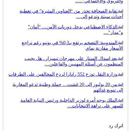
والتربوي والاجتماعي”..…
نقابة الصحافة تحذر من “العناوين المثيرة” في تغطية
أخبار
أحداث سبتة وتدعو إلى…
الذكاء الاصطناعي يدخل دوريات الأمن… “أمان”
أخبار
و”مدار”…
المندوبية: التضخم يرتفع بـ0,3% في يونيو رغم تراجع
أخبار
الأسعار مقارنة بماي
بعد إسدال الستار على مهرجان تيميزار.. هل يجيب
أخبار
المنظمون عن أسئلة المهنيين والفاعلين…
وزارة النقل توزع 552 رادارا لردع المخالفين على الطرقات
أخبار
من 20 يوليوز إلى 20 غشت… حملة وطنية تدعو المغاربة
أخبار
إلى تنويع غذائهم
الملك يوجه أمره لوزير الداخلية ورئيس النيابة العامة
أخبار
للسهر على نزاهة الانتخابات…
السابق
التالي
اترك رد