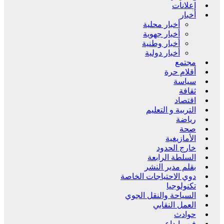
إعلانات
أخبار
أخبار محلية
أخبار جهوية
أخبار وطنية
أخبار دولية
مجتمع
أقلام حرة
سياسة
ثقافة
اقتصاد
التربية و التعليم
رياضة
صحة
الأمازيغية
خارج الحدود
السلطة الرابعة
بقلم مدير النشر
دوي الاحتياجات الخاصة
تكنولوجيا
السياحة والنقل الجوي
العمل النقابي
حوادث
فن وإبداع