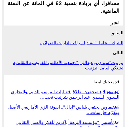
مسافرا، أي بزيادة بنسبة 62 في المائة عن السنة
الماضية.
انشر
السابق
الشيك “لحامله” تفاديا مراقبة إدارات الضرائب
التالي
تيزنيت”سيدي بوعبداللي “:جمعية الأطلس للفروسية التقليدية
تشتكي لعامل تيزنيت
قد يعجبك ايضا
بلاغ صحفي: انطلاق فعاليات الموسم الديني والتجاري
أخبار محلية
السنوي لسيدي عبد الرحمن بتيزنيت تحت…
تيفاوين يحتفي بلباس “أدال”.. أيقونة الزي الأمازيغي الأصيل
أخبار
ويكرّم حارسات…
تأسيس “مؤسسة النزهة أباكريم للفكر والعمل الثقافي
أخبار