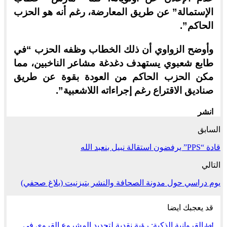
الإستمالة” عن طريق المعارضة، رغم أنه هو الحزب
الحاكم”.
وأوضح الزواوي أن ذلك الخطاب وظفه الحزب “في
طابع شعبوي يستهدف دغدغة مشاعر الناخبين، مما
مكن الحزب الحاكم من العودة بقوة عن طريق
صناديق الاقتراع رغم إجراءاته اللاشعبية”.
انشر
السابق
قادة “PPS” يرفضون استقالة نبيل بنعبد الله
التالي
يوم دراسي حول مدونة الصحافة والنشر بتيزنيت‎ (بلاغ صحفي)
قد يعجبك ايضا
القروانية الذكية: رؤية نقدية لتجديد المشروع القروي في
أخبار