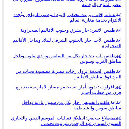
عصر المناخ والرقمنة
عمالة إقليم تيزنيت تحتفي باليوم الوطني للمهاجر وتُجدد
أخبار
الالتزام بخدمة مغاربة العالم
طقس الاثنين: حار بشرق وجنوب الأقاليم الصحراوية
أخبار
طقس الأحد: حار بالجنوب الشرقي للبلاد وبداخل الأقاليم
أخبار
الصحراوية
طقس السبت: حار بكل من السايس ووادي ملوية وداخل
أخبار
مناطق الغرب وسوس
طقس الجمعة: نزول زخات مطرية مصحوبة بحبات من
أخبار
البرد فوق مناطق الأطلس
تافراوت : ندوة بأملن تستحضر مسار الأمازيغية بعد ربع
أخبار
قرن من خطاب أجدير
طقس الخميس: ﺣﺎﺭ بكل من سهول تادلة وداخل
أخبار
أخبار
مناطق سوس والشياظمة
بلاغ صحفي: انطلاق فعاليات الموسم الديني والتجاري
أخبار محلية
السنوي لسيدي عبد الرحمن بتيزنيت تحت…