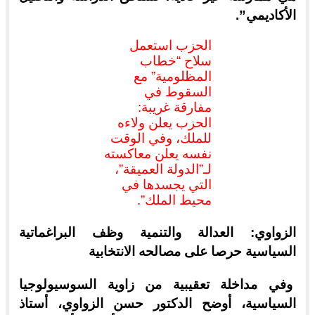
الأكاديمي”.
الحزب استعمل
سلاح “خطاب
المظلومية” مع
السقوط في
مفارقة غريبة:
الحزب يعلن ولاءه
للملك، وفي الوقت
نفسه يعلن معاكسته
لـ”الدولة العميقة”،
التي يجسدها في
محيط الملك”.
الزواوي: العدالة والتنمية وظف البراغماتية
السياسية حرصا على مصالحه الانتخابية
وفي مداخلة تعقيبية من زاوية السوسيولوجيا
السياسية، أوضح الدكتور حسن الزواوي، أستاذ