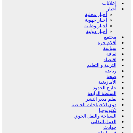
إعلانات
أخبار
أخبار محلية
أخبار جهوية
أخبار وطنية
أخبار دولية
مجتمع
أقلام حرة
سياسة
ثقافة
اقتصاد
التربية و التعليم
رياضة
صحة
الأمازيغية
خارج الحدود
السلطة الرابعة
بقلم مدير النشر
دوي الاحتياجات الخاصة
تكنولوجيا
السياحة والنقل الجوي
العمل النقابي
حوادث
فن وإبداع