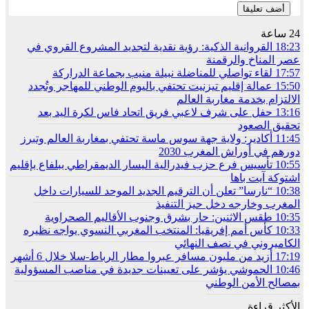
24 ساعة
18:23
القروانية الذكية: رؤية نقدية لتجديد المشروع القروي في
عصر المناخ والرقمنة
17:57
لقاء تواصلي للمناضلة نبيلة منيب بجماعة الدراركة
15:50
عمالة إقليم تيزنيت تحتفي باليوم الوطني للمهاجر وتُجدد
الالتزام بخدمة مغاربة العالم
13:16
حفل على شرف لاعبي فريق اتحاد فاس لكرة اليد بعد
تحقيق الصعود
11:45
أكادير: ولاية جهة سوس ماسة تحتفي بمغاربة العالم وتبرز
دورهم في أوراش المغرب 2030
10:55
تأسيس فرع حزب فيدرالية اليسار الديمقراطي ببلفاع بإقليم
اشتوكة آيت باها
10:38
“نارسا” تعلن أن الترقيم الجديد الموحد للسيارات داخل
المغرب وخارجه دخل حيز التنفيذ
10:35
طقس الاثنين: حار بشرق وجنوب الأقاليم الصحراوية
10:33
كأس أمم إفريقيا: المنتخب المغربي النسوي يواجه نظيره
الكاميروني في نصف النهائي
17:19
أزيد من مليون مسافر عبروا مطار الرباط-سلا خلال 6 أشهر
10:46
الحموشي يؤشر على تعيينات جديدة في مناصب المسؤولية
بمصالح الأمن الوطني
الأكثر قراءة