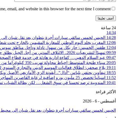
e, email, and website in this browser for the next time I comment.
24 ساعة
14:34
14:28
الحبس لخمس سائقي سيارات أجرة بتطوان بعد نقل شبان إلى محي
12:06
المغرب يخلد اليوم الوطني للمغاربة المقيمين بالخارج تحت شعار
12:04
طقس الخميس: ﺣﺎﺭ بكل من سهول تادلة وداخل مناطق سوس 
09:59
تمهيدًا لتشريعيات 2026.. الائتلاف المدني من أجل الجبل يطلق حملة وطنية للمطالبة بـ”تعاقد سياسي منصف” مع المناطق الجبلية
09:47
عبد السلام الدهبي… كفاءة إدارية هادئة في خدمة قطاع الص
20:05
ميناء طنجة المتوسط: إحباط محاولة تهريب 350 كيلوغراما من مخدر الشيرا بفاكهة الدلاح
19:11
بلاغ صحفي: انطلاق فعاليات الموسم الديني والتجاري السنوي ل
18:55
تيفاوين يحتفي بلباس “أدال”.. أيقونة الزي الأمازيغي الأصيل و
11:52
إسبانيا تخصص 25 مليون يورو إضافية لرعاية القاصرين المهاجرين في سبتة
10:41
المندوبية ترصد تحسنا في سوق الشغل… لكن بطالة الشباب تستق
الأكثر قراءة
أغسطس - 6 - 2026
الحبس لخمس سائقي سيارات أجرة بتطوان بعد نقل شبان إلى محيط