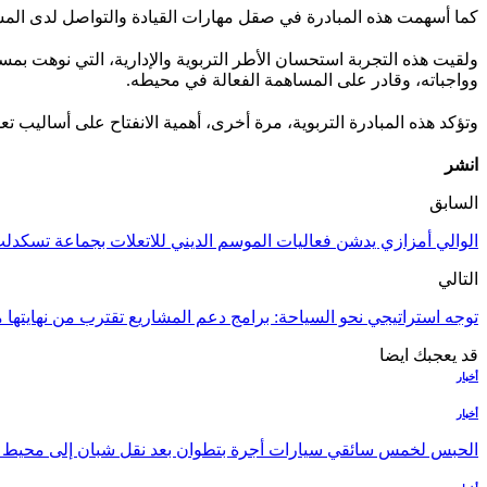
كما أسهمت هذه المبادرة في صقل مهارات القيادة والتواصل لدى المشا
ولقيت هذه التجربة استحسان الأطر التربوية والإدارية، التي نوهت بمس
وواجباته، وقادر على المساهمة الفعالة في محيطه.
وتؤكد هذه المبادرة التربوية، مرة أخرى، أهمية الانفتاح على أساليب ت
انشر
السابق
الوالي أمزازي يدشن فعاليات الموسم الديني للاتعلات بجماعة تسكدلت 
التالي
توجه استراتيجي نحو السياحة: برامج دعم المشاريع تقترب من نهايته
قد يعجبك ايضا
أخبار
أخبار
الحبس لخمس سائقي سيارات أجرة بتطوان بعد نقل شبان إلى محيط با