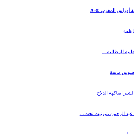
أوراش المغرب 2030
اظمة
ة سوس ماسة
 عبد الرحمن بتيزنيت تحت…