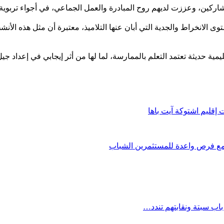
ركين، وعززت لديهم روح المبادرة والعمل الجماعي، في أجواء تربوية 
توى الانخراط والجدية التي أبان عنها التلاميذ، معتبرة أن مثل هذه ال
عليمية حديثة تعتمد التعلم بالممارسة، لما لها من أثر إيجابي في إعداد
إقليم اشتوكة آيت باها
ا مع فرص واعدة للمستثمرين الشباب
ب سبتة ونقابتهم تندد…