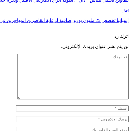
تيفاوين يحتفي بلباس “أدال”.. أيقونة الزي الأمازيغي الأصيل ويكرّم 
أخبار
إسبانيا تخصص 25 مليون يورو إضافية لرعاية القاصرين المهاجرين في سبتة
السابق
التالي
اترك رد
لن يتم نشر عنوان بريدك الإلكتروني.