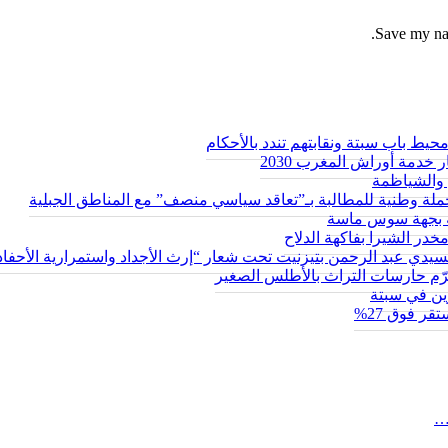
Save my nam
ط باب سبتة ونقابتهم تندد بالأحكام
 خدمة أوراش المغرب 2030
والشياظمة
حة بجهة سوس ماسة
سيدي عبد الرحمن بتيزنيت تحت شعار “إرث الأجداد واستمرارية الأحفاد
يكرّم حارسات التراث بالأطلس الصغير
ر فوق 27%
…