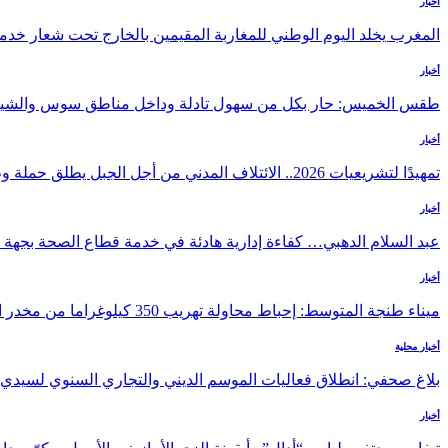
أخبار
المغرب يخلد اليوم الوطني للمغاربة المقيمين بالخارج تحت شعار خدمة 
أخبار
طقس الخميس: ﺣﺎﺭ بكل من سهول تادلة وداخل مناطق سوس والشي
أخبار
تمهيدًا لتشريعيات 2026.. الائتلاف المدني من أجل الجبل يطلق حملة وطنية للمطالبة…
أخبار
عبد السلام الدهبي… كفاءة إدارية هادئة في خدمة قطاع الصحة بجه
أخبار
ميناء طنجة المتوسط: إحباط محاولة تهريب 350 كيلوغراما من مخدر الشيرا بفاكهة الدلاح
أخبار محلية
بلاغ صحفي: انطلاق فعاليات الموسم الديني والتجاري السنوي لسيدي
أخبار