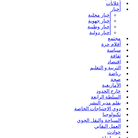
إعلانات
أخبار
أخبار محلية
أخبار جهوية
أخبار وطنية
أخبار دولية
مجتمع
أقلام حرة
سياسة
ثقافة
اقتصاد
التربية و التعليم
رياضة
صحة
الأمازيغية
خارج الحدود
السلطة الرابعة
بقلم مدير النشر
دوي الاحتياجات الخاصة
تكنولوجيا
السياحة والنقل الجوي
العمل النقابي
حوادث
فن وإبداع