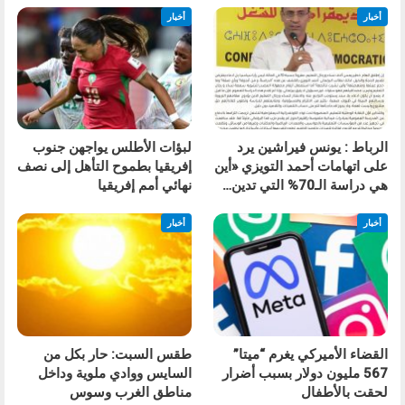
أخبار
أخبار
الرباط : يونس فيراشين يرد
لبؤات الأطلس يواجهن جنوب
على اتهامات أحمد التويزي «أين
إفريقيا بطموح التأهل إلى نصف
هي دراسة الـ70% التي تدين…
نهائي أمم إفريقيا
أخبار
أخبار
القضاء الأميركي يغرم “ميتا”
طقس السبت: حار بكل من
567 مليون دولار بسبب أضرار
السايس ووادي ملوية وداخل
لحقت بالأطفال
مناطق الغرب وسوس