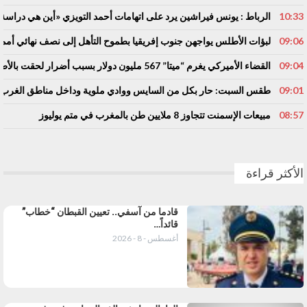
10:33
الرباط : يونس فيراشين يرد على اتهامات أحمد التويزي «أين هي دراسة الـ70% التي تدين نساء ورجال التعلي
09:06
لبؤات الأطلس يواجهن جنوب إفريقيا بطموح التأهل إلى نصف نهائي أمم إ
09:04
القضاء الأميركي يغرم “ميتا” 567 مليون دولار بسبب أضرار لحقت بالأطفال
09:01
طقس السبت: حار بكل من السايس ووادي ملوية وداخل مناطق الغر
08:57
مبيعات الإسمنت تتجاوز 8 ملايين طن بالمغرب في متم يوليوز
الأكثر قراءة
قادما من آسفي.. تعيين القبطان “خطاب”
قائداً…
أغسطس - 8 - 2026