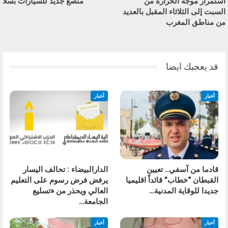
استمرار موجة الحرارة من
منصع جديد للسيارات بسلا
السبت إلى الثلاثاء المقبل بالعديد
من مناطق المغرب
قد يعجبك ايضا
أخبار
أخبار
قادما من آسفي.. تعيين
الدارالبيضاء : تحالف اليسار
القبطان “خطاب” قائداً اقليميا
يرفض فرض رسوم على التعليم
جديدا للوقاية المدنية…
العالي ويحذر من «تسليع
الجامعة…
أخبار
أخبار