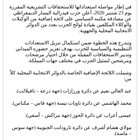
في إطار مواصلة استعداداتها للاستحقاقات التشريعية المقررة
يوم 23 شتنبر 2026، أعلن حزب فيدرالية اليسار الديمقراطي
عن مصادقة مكتبه السياسي على لائحة إضافية من الوكيلات
والوكلاء المكلفين بقيادة لوائح الحزب بعدد من الدوائر
الانتخابية المحلية والجهوية.
وتندرج هذه الخطوة ضمن استكمال تنزيل الاستعدادات
التنظيمية والسياسية للحزب، بهدف تعزيز حضوره الميداني
وتدبير الاستحقاقات المقبلة من خلال اختيار مرشحات
ومرشحين لتمثيل الحزب في مختلف جهات المملكة.
وشملت اللائحة الإضافية الخاصة بالدوائر الانتخابية المحلية كلاً
من:
عبد العالي نعيم عن دائرة ورزازات (جهة درعة – تافيلالت).
محمد الهاشمي عن دائرة تاونات تيسة (جهة فاس – مكناس).
عيسى أعراب عن دائرة الحوز (جهة مراكش – آسفي).
مولاي هشام أشرف عن دائرة تارودانت الجنوبية (جهة سوس
– ماسة).