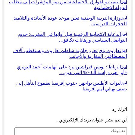
التنمية والفوارق الاجتماعية: من نمو المؤشرات إلى مطلب
أخبار
الدولة الاجتماعية
وزارة التربية الوطنية تعلن موعد عودة الأساتذة والتلاميذ
أخبار
للحجرات الدراسية
الدعاية الانتخابية الرقمية قبل أوانها في المغرب: حدود
أخبار
التواصل السياسي ورهانات تكافؤ…
تغازوت باي تعزز جاذبية شاطئ تغازوت وتستقطب آلاف
أخبار
المصطافين المغاربة والأجانب
الرباط : يونس فيراشين يرد على اتهامات أحمد التويزي
أخبار
«أين هي دراسة الـ70% التي تدين…
لبؤات الأطلس يواجهن جنوب إفريقيا بطموح التأهل إلى
أخبار
نصف نهائي أمم إفريقيا
السابق
التالي
اترك رد
لن يتم نشر عنوان بريدك الإلكتروني.