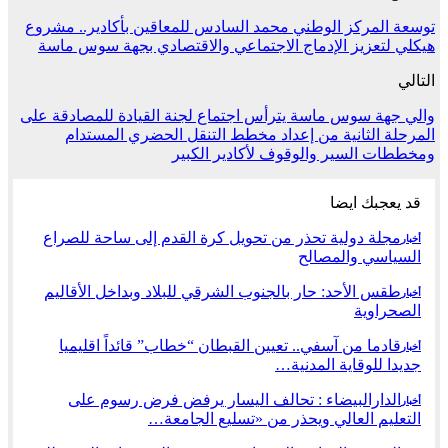
توسعة المركز الوطني محمد السادس للمعاقين بأكادير.. مشروع
هيكلي لتعزيز الإدماج الاجتماعي والاقتصادي بجهة سوس ماسة
التالي
والي جهة سوس ماسة يترأس اجتماع لجنة القيادة للمصادقة على
المرحلة الثانية من إعداد مخطط التنقل الحضري المستدام
ومخططات السير والوقوف لأكادير الكبير
قد يعجبك ايضا
مجلة دولية تحذر من تحويل كرة القدم إلى ساحة للصراع
أخبار
السياسي والمصالح
طقس الأحد: حار بالجنوب الشرقي للبلاد وبداخل الأقاليم
أخبار
الصحراوية
قادما من آسفي.. تعيين القبطان “خطاب” قائداً اقليميا
أخبار
جديدا للوقاية المدنية…
الدارالبيضاء : تحالف اليسار يرفض فرض رسوم على
أخبار
التعليم العالي ويحذر من «تسليع الجامعة…