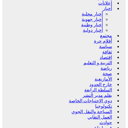
إعلانات
أخبار
أخبار محلية
أخبار جهوية
أخبار وطنية
أخبار دولية
مجتمع
أقلام حرة
سياسة
ثقافة
اقتصاد
التربية و التعليم
رياضة
صحة
الأمازيغية
خارج الحدود
السلطة الرابعة
بقلم مدير النشر
دوي الاحتياجات الخاصة
تكنولوجيا
السياحة والنقل الجوي
العمل النقابي
حوادث
فن وإبداع