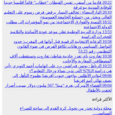
20:22
قادما من آسفي.. تعيين القبطان “خطاب” قائداً اقليميا جديدا
للوقاية المدنية ببوعرفة
20:10
الدارالبيضاء : تحالف اليسار يرفض فرض رسوم على التعليم
العالي ويحذر من «تسليع الجامعة العمومية»
18:32
التنمية والفوارق الاجتماعية: من نمو المؤشرات إلى مطلب
الدولة الاجتماعية
13:53
وزارة التربية الوطنية تعلن موعد عودة الأساتذة والتلاميذ
للحجرات الدراسية
10:58
الدعاية الانتخابية الرقمية قبل أوانها في المغرب: حدود
التواصل السياسي ورهانات تكافؤ الفرص في ضوء القانون
التنظيمي رقم 53.25
10:38
تغازوت باي تعزز جاذبية شاطئ تغازوت وتستقطب آلاف
المصطافين المغاربة والأجانب
10:33
الرباط : يونس فيراشين يرد على اتهامات أحمد التويزي «أين
هي دراسة الـ70% التي تدين نساء ورجال التعليم؟»
09:06
لبؤات الأطلس يواجهن جنوب إفريقيا بطموح التأهل إلى
نصف نهائي أمم إفريقيا
09:04
القضاء الأميركي يغرم “ميتا” 567 مليون دولار بسبب أضرار
لحقت بالأطفال
الأكثر قراءة
مجلة دولية تحذر من تحويل كرة القدم إلى ساحة للصراع
السياسي…