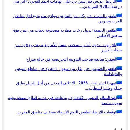
الرباط : يونس فيراشين يرد على اتهامات أحمد التويزي «أين هي
أخبار
دراسة الـ70% التي تدين…
طقس السبت: حار بكل من السايس ووادي ملوية وداخل مناطق
أخبار
الغرب وسوس
طقس الجمعة: نزول زخات مطرية مصحوبة بحبات من البرد فوق
أخبار
مناطق الأطلس
تافراوت : ندوة بأملن تستحضر مسار الأمازيغية بعد ربع قرن من
أخبار
خطاب أجدير
آسفي: متابعة صاحب التدوينة التحريضية في حالة سراح
أخبار
طقس الخميس: ﺣﺎﺭ بكل من سهول تادلة وداخل مناطق سوس
أخبار
والشياظمة
تمهيدًا لتشريعيات 2026.. الائتلاف المدني من أجل الجبل يطلق
أخبار
حملة وطنية للمطالبة…
عبد السلام الدهبي… كفاءة إدارية هادئة في خدمة قطاع الصحة بجهة
أخبار
سوس ماسة
توقعات الأرصاد لطقس اليوم الأربعاء بمختلف مناطق المغرب
أخبار
السابق
التالي