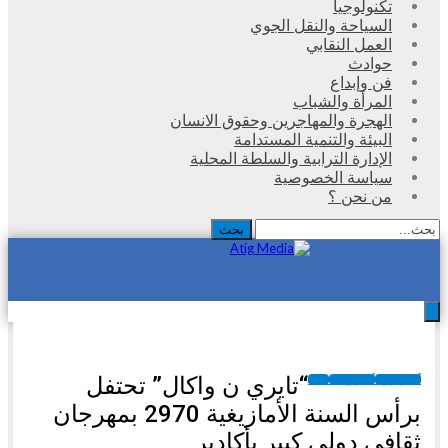
تكنولوجيا
السياحة والنقل الجوي
العمل النقابي
حوادث
فن وإبداع
المرأة والشباب
الهجرة والمهاجرين وحقوق الانسان
البيئة والتنمية المستدامة
الإدارة الترابية والسلطة المحلية
سياسة الخصوصية
من نحن ؟
“تايري ن واكال” تحتفل
أخبار جهوية
أخبار وطنية
ثقافة
برأس السنة الأمازيغية 2970 بمهرجان
ثقافي دولي كبير بأكادير