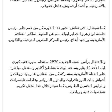
بالأمازيغية، و أحمد أرحموش، فاعل حقوقي.
كما سيشارك في نقاش محور هذه الدورة كل من عمر حلي، رئيس
جامعة ابن زهر و الخطير ابولقاسم عن المعهد الملكي للثقافة
الأمازيغية، ورشيد أبغاج، رئيس المركز المغربي للترجمة والتكوين.
وللاحتفال برأس السنة الجديدة 2970 ستنظم سهرة فنية كبرى
ليلة الأحد 12 يناير بساحة الوحدة بشاطئ أكادير وستنقل مباشرة
على القناة الأمازيغية بمشاركة كل من الفنانين عمر بوتمزوغت و
أحواش بنات اللوز تافراوت والباتول المرواني وفاطمة تابعمرانت
والرايس الحسين الطاوس، كما سيتم خلال هذا الحفل تكريم
شخصيات فنية و رياضية.