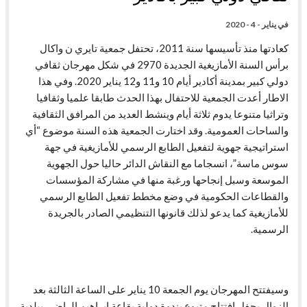
في
يناير - 4 - 2020
كعادتها منذ تأسيسها سنة 2011، تحتفل جمعية تايري ن واكال
برأس السنة الأمازيغية الجديدة 2970 في شكل مهرجان ثقافي
دولي كبير بمدينة أكادير أيام 10 و11 و12 يناير 2020. وفي هذا
الاطار أعدت الجمعية للاحتفال بهذا الحدث طابقا علميا وثقافيا
وتراثيا متنوعا يدوم ثلاثة أيام وينشط العديد من المرافق الثقافية
والساحات العمومية. وقد اختارت الجمعية هذه السنة موضوع “أي
استراتيجية جهوية لتفعيل الطابع الرسمي للأمازيغية في جهة
سوس ماسة”، انسجاما مع النقاش الدائر حاليا حول الجهوية
الموسعة وسبل إنجاحها ورغبة منها في مشاركة المؤسسات
والقطاعات الحكومية في وضع مخطط تفعيل الطابع الرسمي
للأمازيغية كما يدعو لذلك قانونها التنظيمي الصادر بالجريدة
الرسمية.
وسيفتتح المهرجان يوم الجمعة 10 يناير على الساعة الثالثة بعد
الزوال بحفل افتتاح متبوع بندوة دولية بقاعة ابراهيم الراضي ببلدية