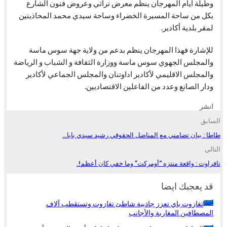
وطيلة أيام المهرجان ينظم معرض تراثي وعروض فنون الشارع
بكل من ساحة المسيرة الخضراء وساحة سيدي محمد المحاذيتين
لمقر بلدية أكادير.
للإشارة فهذا المهرجان ينظم بدعم من ولاية جهة سوس ماسة
والمجلس الجهوي سوس ماسة ووزارة الثقافة و الشباب و الرياضة
والمجلس الاقليمي لأكادير اداوتنان والمجلس الجماعي لأكادير
ودار الصانع وعدد من الفاعلين الاقتصاديين.
انشر
السابق
طاطا : بيان تضامني مع المناضل الحقوقي رشيد سيدي بابا…
التالي
تافراوت : واقعة منتزه “أومركت” وما خفي كان أعظم!.
قد يعجبك ايضا
تغازوت باي تعزز جاذبية شاطئ تغازوت وتستقطب آلاف
أخبار
المصطافين المغاربة والأجانب