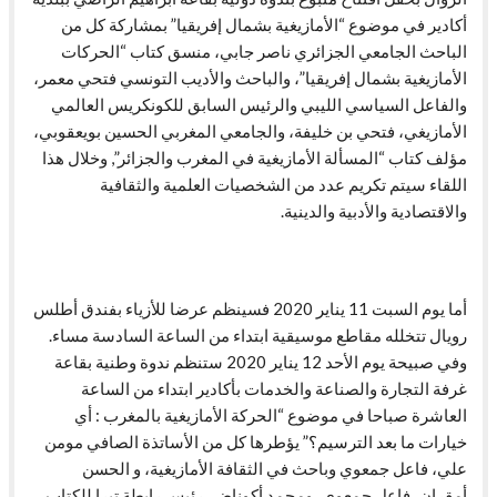
أكادير في موضوع “الأمازيغية بشمال إفريقيا” بمشاركة كل من
الباحث الجامعي الجزائري ناصر جابي، منسق كتاب “الحركات
الأمازيغية بشمال إفريقيا”، والباحث والأديب التونسي فتحي معمر،
والفاعل السياسي الليبي والرئيس السابق للكونكريس العالمي
الأمازيغي، فتحي بن خليفة، والجامعي المغربي الحسين بويعقوبي،
مؤلف كتاب “المسألة الأمازيغية في المغرب والجزائر”, وخلال هذا
اللقاء سيتم تكريم عدد من الشخصيات العلمية والثقافية
والاقتصادية والأدبية والدينية.
أما يوم السبت 11 يناير 2020 فسينظم عرضا للأزياء بفندق أطلس
رويال تتخلله مقاطع موسيقية ابتداء من الساعة السادسة مساء.
وفي صبيحة يوم الأحد 12 يناير 2020 ستنظم ندوة وطنية بقاعة
غرفة التجارة والصناعة والخدمات بأكادير ابتداء من الساعة
العاشرة صباحا في موضوع “الحركة الأمازيغية بالمغرب : أي
خيارات ما بعد الترسيم؟” يؤطرها كل من الأساتذة الصافي مومن
علي، فاعل جمعوي وباحث في الثقافة الأمازيغية، و الحسن
أمقران، فاعل جمعوي، ومحمد أكوناض، رئيس رابطة تيرا للكتاب