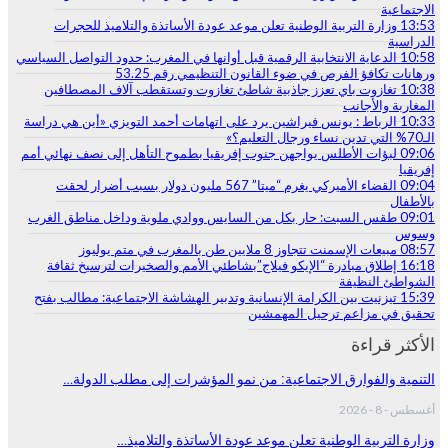
الاجتماعية
13:53
وزارة التربية الوطنية تعلن موعد عودة الأساتذة والتلاميذ للحجرات
الدراسية
10:58
الدعاية الانتخابية الرقمية قبل أوانها في المغرب: حدود التواصل السياسي
ورهانات تكافؤ الفرص في ضوء القانون التنظيمي رقم 53.25
10:38
تغازوت باي تعزز جاذبية شاطئ تغازوت وتستقطب آلاف المصطافين
المغاربة والأجانب
10:33
الرباط : يونس فيراشين يرد على اتهامات أحمد التويزي «أين هي دراسة
الـ70% التي تدين نساء ورجال التعليم؟»
09:06
لبؤات الأطلس يواجهن جنوب إفريقيا بطموح التأهل إلى نصف نهائي أمم
إفريقيا
09:04
القضاء الأميركي يغرم “ميتا” 567 مليون دولار بسبب أضرار لحقت
بالأطفال
09:01
طقس السبت: حار بكل من السايس ووادي ملوية وداخل مناطق الغرب
وسوس
08:57
مبيعات الإسمنت تتجاوز 8 ملايين طن بالمغرب في متم يوليوز
16:18
إطلاق مبادرة “الإيكو فيلاج”بشاطئي الأمم والصخيرات لترسيخ ثقافة
الشواطئ النظيفة
15:39
تيزنيت بين الكرامة الإنسانية وتدبير الهشاشة الاجتماعية: مطالب بفتح
تحقيق في مزاعم ترحيل المهمشين
الأكثر قراءة
التنمية والفوارق الاجتماعية: من نمو المؤشرات إلى مطلب الدولة…
أغسطس - 8 - 2026
وزارة التربية الوطنية تعلن موعد عودة الأساتذة والتلاميذ…