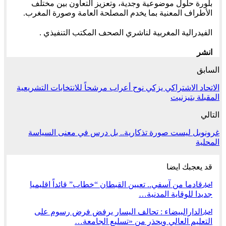
بلورة حلول موضوعية وجدية، وتعزيز التعاون بين مختلف
الأطراف المعنية بما يخدم المصلحة العامة وصورة المغرب.
الفيدرالية المغربية لناشري الصحف المكتب التنفيذي .
انشر
السابق
الاتحاد الاشتراكي يزكي نوح أعراب مرشحاً للانتخابات التشريعية
المقبلة بتيزنيت
التالي
غرونوبل ليست صورة تذكارية.. بل درس في معنى السياسة
المحلية
قد يعجبك ايضا
قادما من آسفي.. تعيين القبطان “خطاب” قائداً اقليميا
أخبار
جديدا للوقاية المدنية…
الدارالبيضاء : تحالف اليسار يرفض فرض رسوم على
أخبار
التعليم العالي ويحذر من «تسليع الجامعة…