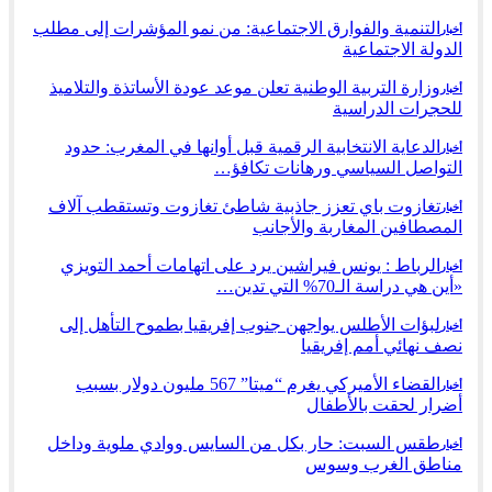
التنمية والفوارق الاجتماعية: من نمو المؤشرات إلى مطلب
أخبار
الدولة الاجتماعية
وزارة التربية الوطنية تعلن موعد عودة الأساتذة والتلاميذ
أخبار
للحجرات الدراسية
الدعاية الانتخابية الرقمية قبل أوانها في المغرب: حدود
أخبار
التواصل السياسي ورهانات تكافؤ…
تغازوت باي تعزز جاذبية شاطئ تغازوت وتستقطب آلاف
أخبار
المصطافين المغاربة والأجانب
الرباط : يونس فيراشين يرد على اتهامات أحمد التويزي
أخبار
«أين هي دراسة الـ70% التي تدين…
لبؤات الأطلس يواجهن جنوب إفريقيا بطموح التأهل إلى
أخبار
نصف نهائي أمم إفريقيا
القضاء الأميركي يغرم “ميتا” 567 مليون دولار بسبب
أخبار
أضرار لحقت بالأطفال
طقس السبت: حار بكل من السايس ووادي ملوية وداخل
أخبار
مناطق الغرب وسوس