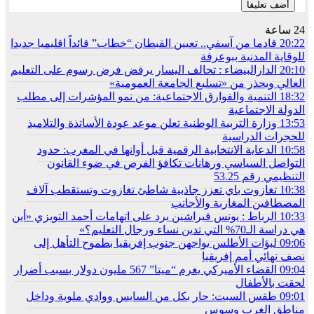
24 ساعة
20:22
قادما من آسفي.. تعيين القبطان “خطاب” قائداً اقليميا جديدا
للوقاية المدنية ببوعرفة
20:10
الدارالبيضاء : تحالف اليسار يرفض فرض رسوم على التعليم
العالي ويحذر من «تسليع الجامعة العمومية»
18:32
التنمية والفوارق الاجتماعية: من نمو المؤشرات إلى مطلب
الدولة الاجتماعية
13:53
وزارة التربية الوطنية تعلن موعد عودة الأساتذة والتلاميذ
للحجرات الدراسية
10:58
الدعاية الانتخابية الرقمية قبل أوانها في المغرب: حدود
التواصل السياسي ورهانات تكافؤ الفرص في ضوء القانون
التنظيمي رقم 53.25
10:38
تغازوت باي تعزز جاذبية شاطئ تغازوت وتستقطب آلاف
المصطافين المغاربة والأجانب
10:33
الرباط : يونس فيراشين يرد على اتهامات أحمد التويزي «أين
هي دراسة الـ70% التي تدين نساء ورجال التعليم؟»
09:06
لبؤات الأطلس يواجهن جنوب إفريقيا بطموح التأهل إلى
نصف نهائي أمم إفريقيا
09:04
القضاء الأميركي يغرم “ميتا” 567 مليون دولار بسبب أضرار
لحقت بالأطفال
09:01
طقس السبت: حار بكل من السايس ووادي ملوية وداخل
مناطق الغرب وسوس