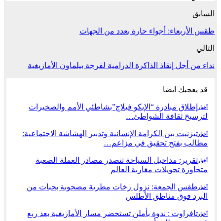
السابق
طقس الأربعاء: أجواء حارة بعدد من الجهات
التالي
نداء من أجل إنقاذ الذاكرة الدرامية لفرجة بيلماون الأمازيغية
قد يعجبك ايضا
إطلاق مبادرة “الإيكو فيلاج”بشاطئي الأمم والصخيرات
أخبار
لترسيخ ثقافة الشواطئ…
تيزنيت بين الكرامة الإنسانية وتدبير الهشاشة الاجتماعية:
أخبار
مطالب بفتح تحقيق في مزاعم…
تقرير: مداخيل السياحة تتصدر مصادر العملة الصعبة
أخبار
متجاوزة تحويلات مغاربة العالم
طقس الجمعة: نزول زخات مطرية مصحوبة بحبات من
أخبار
البرد فوق مناطق الأطلس
تافراوت : ندوة بأملن تستحضر مسار الأمازيغية بعد ربع
أخبار