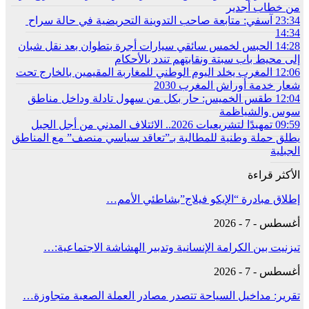
من خطاب أجدير
23:34
آسفي: متابعة صاحب التدوينة التحريضية في حالة سراح
14:34
14:28
الحبس لخمس سائقي سيارات أجرة بتطوان بعد نقل شبان
إلى محيط باب سبتة ونقابتهم تندد بالأحكام
12:06
المغرب يخلد اليوم الوطني للمغاربة المقيمين بالخارج تحت
شعار خدمة أوراش المغرب 2030
12:04
طقس الخميس: ﺣﺎﺭ بكل من سهول تادلة وداخل مناطق
سوس والشياظمة
09:59
تمهيدًا لتشريعيات 2026.. الائتلاف المدني من أجل الجبل
يطلق حملة وطنية للمطالبة بـ”تعاقد سياسي منصف” مع المناطق
الجبلية
الأكثر قراءة
إطلاق مبادرة “الإيكو فيلاج”بشاطئي الأمم…
أغسطس - 7 - 2026
تيزنيت بين الكرامة الإنسانية وتدبير الهشاشة الاجتماعية:…
أغسطس - 7 - 2026
تقرير: مداخيل السياحة تتصدر مصادر العملة الصعبة متجاوزة…