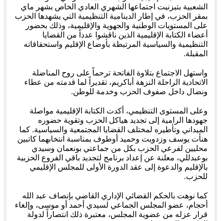
الشعبية بتيزنيت اجتماعها الشهري العادي الخاص بشهر ماي
بمقر الحزب، في إطار الدينامية التنظيمية التي يشهدها الحزب
على المستويات الوطنية والجهوية والإقليمية، وذلك بحضور
أعضاء الكتابة الإقليمية الذين ناقشوا عدداً من القضايا
التنظيمية والسياسية المرتبطة بأوضاع الإقليم واستحقاقاته
المقبلة.
واستهل الاجتماع بتلاوة الفاتحة ترحماً على روح المناضلة
الاتحادية الراحلة النزهة أباكريم، تقديراً لما قدمته من عطاء
ونضال داخل صفوف الحزب وخدمة للوطن.
وعلى المستوى التنظيمي، أكدت الكتابة الإقليمية مواصلة
جهودها الرامية إلى تجديد هياكل الحزب وتقوية حضوره
الميداني وتأطيره لمختلف القضايا المجتمعية والسياسية. كما
هنأت يوسف وزدويت وحميد أوطوف بمناسبة انتخابهما كاتبين
محليين لفرعي الحزب بكل من جماعتي بونعمان وسيدي
بوعبدللي، معلنة عن إعداد برنامج لتجديد باقي الفروع الحزبية
بالإقليم والدعوة إلى عقد الدورة الأولى للمجلس الإقليمي
للحزب.
كما نوهت بالحكم القضائي الإداري القاضي بإنصاف عبد الله
أحجام، عضو المجلس الجماعي لسيدي أحمد أو موسى، وإلغاء
قرار عزله من عضوية المجلس، معتبرة ذلك انتصاراً لدولة