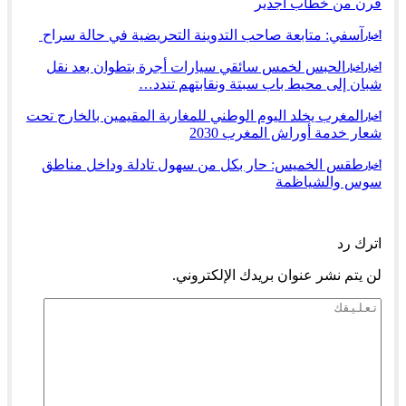
قرن من خطاب أجدير
آسفي: متابعة صاحب التدوينة التحريضية في حالة سراح
أخبار
الحبس لخمس سائقي سيارات أجرة بتطوان بعد نقل
أخبار
أخبار
شبان إلى محيط باب سبتة ونقابتهم تندد…
المغرب يخلد اليوم الوطني للمغاربة المقيمين بالخارج تحت
أخبار
شعار خدمة أوراش المغرب 2030
طقس الخميس: ﺣﺎﺭ بكل من سهول تادلة وداخل مناطق
أخبار
سوس والشياظمة
السابق
التالي
اترك رد
لن يتم نشر عنوان بريدك الإلكتروني.