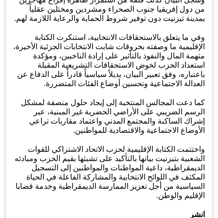
من دول إفريقيا جنوب الصحراء ومشردين ومختلين عقلياً
بمدينة تيزنيت دون توفير شروط الحماية والرعاية اللازمة لهم.
وفي ما يتعلق بالاستحقاقات الانتخابية، استنكرت الكتابة
الإقليمية ما وصفته بخروقات شابت الانتخابات الجزئية الأخيرة،
متهمة المال والنفوذ بالتأثير على إرادة الناخبين، ومؤكدة
استعداد الحزب لخوض الاستحقاقات التشريعية المقبلة
باعتباره، وفق تعبير البيان، بديلاً سياسياً قادراً على الدفاع عن
العدالة الاجتماعية وتحسين أوضاع الفئات المتضررة.
كما دعت المجالس المنتخبة إلى إيجاد حلول منصفة لمشكل
الرسم الضريبي على الأراضي الحضرية غير المبنية، عبر
إشراك الساكنة والمجتمع المدني واعتماد مقاربات تراعي
الأوضاع الاجتماعية والاقتصادية للمواطنين.
واختتمت الكتابة الإقليمية لحزب الاتحاد الاشتراكي للقوات
الشعبية بتيزنيت بيانها بالتأكيد على تشبثها بقيم الحزب ومبادئه
الديمقراطية، داعية المواطنات والمواطنين إلى التسجيل
المكثف في اللوائح الانتخابية والمشاركة الفاعلة في الحياة
السياسية من أجل تعزيز الممارسة الديمقراطية وخدمة قضايا
الإقليم والوطن.
انشر