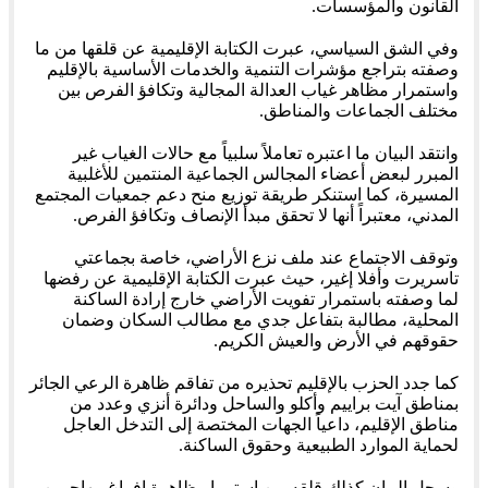
القانون والمؤسسات.
وفي الشق السياسي، عبرت الكتابة الإقليمية عن قلقها من ما
وصفته بتراجع مؤشرات التنمية والخدمات الأساسية بالإقليم
واستمرار مظاهر غياب العدالة المجالية وتكافؤ الفرص بين
مختلف الجماعات والمناطق.
وانتقد البيان ما اعتبره تعاملاً سلبياً مع حالات الغياب غير
المبرر لبعض أعضاء المجالس الجماعية المنتمين للأغلبية
المسيرة، كما استنكر طريقة توزيع منح دعم جمعيات المجتمع
المدني، معتبراً أنها لا تحقق مبدأ الإنصاف وتكافؤ الفرص.
وتوقف الاجتماع عند ملف نزع الأراضي، خاصة بجماعتي
تاسريرت وأفلا إغير، حيث عبرت الكتابة الإقليمية عن رفضها
لما وصفته باستمرار تفويت الأراضي خارج إرادة الساكنة
المحلية، مطالبة بتفاعل جدي مع مطالب السكان وضمان
حقوقهم في الأرض والعيش الكريم.
كما جدد الحزب بالإقليم تحذيره من تفاقم ظاهرة الرعي الجائر
بمناطق آيت براييم وأكلو والساحل ودائرة أنزي وعدد من
مناطق الإقليم، داعياً الجهات المختصة إلى التدخل العاجل
لحماية الموارد الطبيعية وحقوق الساكنة.
وسجل البيان كذلك قلقه من استمرار ظاهرة إفراغ مهاجرين