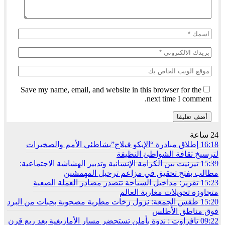
Save my name, email, and website in this browser for the
next time I comment.
24 ساعة
16:18
إطلاق مبادرة “الإيكو فيلاج”بشاطئي الأمم والصخيرات
لترسيخ ثقافة الشواطئ النظيفة
15:39
تيزنيت بين الكرامة الإنسانية وتدبير الهشاشة الاجتماعية:
مطالب بفتح تحقيق في مزاعم ترحيل المهمشين
15:23
تقرير: مداخيل السياحة تتصدر مصادر العملة الصعبة
متجاوزة تحويلات مغاربة العالم
15:20
طقس الجمعة: نزول زخات مطرية مصحوبة بحبات من البرد
فوق مناطق الأطلس
09:22
تافراوت : ندوة بأملن تستحضر مسار الأمازيغية بعد ربع قرن