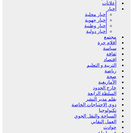
إعلانات
أخبار
أخبار محلية
أخبار جهوية
أخبار وطنية
أخبار دولية
مجتمع
أقلام حرة
سياسة
ثقافة
اقتصاد
التربية و التعليم
رياضة
صحة
الأمازيغية
خارج الحدود
السلطة الرابعة
بقلم مدير النشر
دوي الاحتياجات الخاصة
تكنولوجيا
السياحة والنقل الجوي
العمل النقابي
حوادث
فن وإبداع