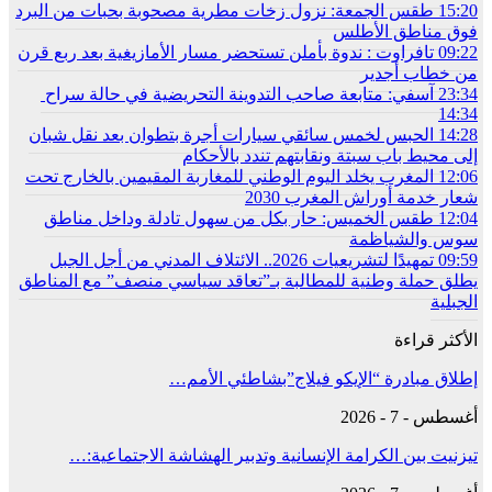
15:20
طقس الجمعة: نزول زخات مطرية مصحوبة بحبات من البرد
فوق مناطق الأطلس
09:22
تافراوت : ندوة بأملن تستحضر مسار الأمازيغية بعد ربع قرن
من خطاب أجدير
23:34
آسفي: متابعة صاحب التدوينة التحريضية في حالة سراح
14:34
14:28
الحبس لخمس سائقي سيارات أجرة بتطوان بعد نقل شبان
إلى محيط باب سبتة ونقابتهم تندد بالأحكام
12:06
المغرب يخلد اليوم الوطني للمغاربة المقيمين بالخارج تحت
شعار خدمة أوراش المغرب 2030
12:04
طقس الخميس: ﺣﺎﺭ بكل من سهول تادلة وداخل مناطق
سوس والشياظمة
09:59
تمهيدًا لتشريعيات 2026.. الائتلاف المدني من أجل الجبل
يطلق حملة وطنية للمطالبة بـ”تعاقد سياسي منصف” مع المناطق
الجبلية
الأكثر قراءة
إطلاق مبادرة “الإيكو فيلاج”بشاطئي الأمم…
أغسطس - 7 - 2026
تيزنيت بين الكرامة الإنسانية وتدبير الهشاشة الاجتماعية:…