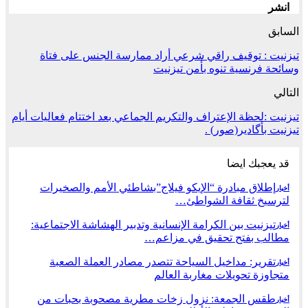
انشر
السابق
تيزنيت : توقيف راقي شرعي أراد ممارسة الجنس على فتاة
وسائحة فرنسية تنوه بأمن تيزنيت
التالي
تيزنيت :لحظة الإعتراف والتكريم الجماعي بعد اختتام فعاليات أيام
تيزنيت بأگادير(صور) .
قد يعجبك ايضا
إطلاق مبادرة “الإيكو فيلاج”بشاطئي الأمم والصخيرات
أخبار
لترسيخ ثقافة الشواطئ…
تيزنيت بين الكرامة الإنسانية وتدبير الهشاشة الاجتماعية:
أخبار
مطالب بفتح تحقيق في مزاعم…
تقرير: مداخيل السياحة تتصدر مصادر العملة الصعبة
أخبار
متجاوزة تحويلات مغاربة العالم
طقس الجمعة: نزول زخات مطرية مصحوبة بحبات من
أخبار