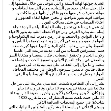
الشابة جولتها لهاته السنة و التي نتوخى من خلال تنظيمها إلى
خلق جيل صاعد جديد من الشباب، ومنح الفرصة لطاقات و
مواهب تترقب فرصتها و دورها لإبراز ذاتها عبر ملكات و
مواهب قوية تفور بدواخلها و تتحين حظها للقاء الجمهور و
اعتلاء المنصات في شتى مجالات الفن …
إن عمل فريقنا على تحقيق هاته الغاية النبيلة و الهادفة جاء
إيمانا منه بنذرة الفرص و تراجع الأنشطة الشبابية بدور الاحياء
و داخل النوادي و الجمعيات في زمن دمرت فيه التكنولوجيا و
العولمة طموح و مساعي أكبر شريحة مجتمعية بدأ اليأس و
القنوط ينال من ريعانها . كان الرهان كبيرا حينها كبرت معه
همم المشرفين الشباب من أبناء مدينة تيزنيت التي علمتنا
ركوب التحدي و تحقيق الصعاب . فكان لسعينا و مبتغانا السر
و الفضل في إنجاح النسخ الأولى و تسويق الحدث و إشعاعه .
سعينا و ما نزال إلى الحفاظ على دينامية بلادنا في صنع و
صقل فنانين عالميين يشرفون الوطن في مختلف المحافل
الدولية وجعل تيزنيت بوابة للإبداع و التألق وطنيا و الرقي
الفني .
يشار إلى أن التظاهرة شملت عدة مدن مغربية على مراحل
متتالية هي مدينة تيزنيت يوم 18 يناير، وتافراوت 19 يناير
وإنزكان 21 يناير ومراكش 23 يناير وأخيرا بمدينة الدارالبيضاء
25 يناير. حيث بلغت نسبة المشاركة إلى مايقارب 1800
شاب(ة) في جميع المحطات السالفة الذكر .
وسيتم الإعلان عن أسماء المشاركين المتأهلين للنهائيات التي