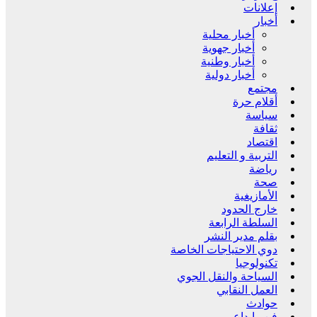
إعلانات
أخبار
أخبار محلية
أخبار جهوية
أخبار وطنية
أخبار دولية
مجتمع
أقلام حرة
سياسة
ثقافة
اقتصاد
التربية و التعليم
رياضة
صحة
الأمازيغية
خارج الحدود
السلطة الرابعة
بقلم مدير النشر
دوي الاحتياجات الخاصة
تكنولوجيا
السياحة والنقل الجوي
العمل النقابي
حوادث
فن وإبداع