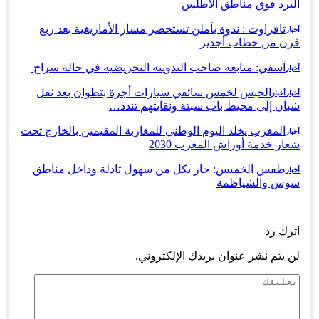
البرد فوق مناطق الأطلس
تافراوت : ندوة بأملن تستحضر مسار الأمازيغية بعد ربع
أخبار
قرن من خطاب أجدير
آسفي: متابعة صاحب التدوينة التحريضية في حالة سراح
أخبار
الحبس لخمس سائقي سيارات أجرة بتطوان بعد نقل
أخبار
أخبار
شبان إلى محيط باب سبتة ونقابتهم تندد…
المغرب يخلد اليوم الوطني للمغاربة المقيمين بالخارج تحت
أخبار
شعار خدمة أوراش المغرب 2030
طقس الخميس: ﺣﺎﺭ بكل من سهول تادلة وداخل مناطق
أخبار
سوس والشياظمة
السابق
التالي
اترك رد
لن يتم نشر عنوان بريدك الإلكتروني.