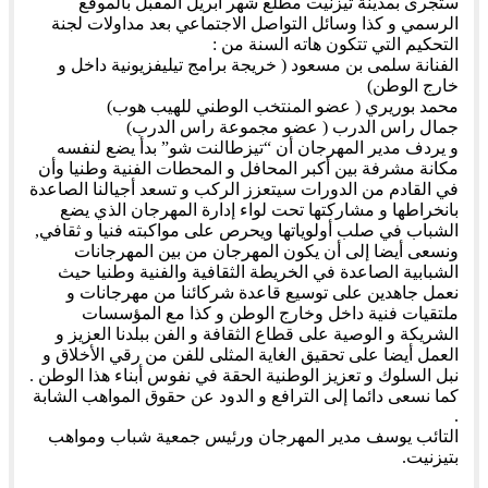
ستجرى بمدينة تيزنيت مطلع شهر أبريل المقبل بالموقع
الرسمي و كذا وسائل التواصل الاجتماعي بعد مداولات لجنة
التحكيم التي تتكون هاته السنة من :
الفنانة سلمى بن مسعود ( خريجة برامج تيليفزيونية داخل و
خارج الوطن)
محمد بوريري ( عضو المنتخب الوطني للهيب هوب)
جمال راس الدرب ( عضو مجموعة راس الدرب)
و يردف مدير المهرجان أن “تيزطالنت شو” بدأ يضع لنفسه
مكانة مشرفة بين أكبر المحافل و المحطات الفنية وطنيا وأن
في القادم من الدورات سيتعزز الركب و تسعد أجيالنا الصاعدة
بانخراطها و مشاركتها تحت لواء إدارة المهرجان الذي يضع
الشباب في صلب أولوياتها ويحرص على مواكبته فنيا و ثقافي,
ونسعى أيضا إلى أن يكون المهرجان من بين المهرجانات
الشبابية الصاعدة في الخريطة الثقافية والفنية وطنيا حيث
نعمل جاهدين على توسيع قاعدة شركائنا من مهرجانات و
ملتقيات فنية داخل وخارج الوطن و كذا مع المؤسسات
الشريكة و الوصية على قطاع الثقافة و الفن ببلدنا العزيز و
العمل أيضا على تحقيق الغاية المثلى للفن من رقي الأخلاق و
نبل السلوك و تعزيز الوطنية الحقة في نفوس أبناء هذا الوطن .
كما نسعى دائما إلى الترافع و الدود عن حقوق المواهب الشابة
.
التائب يوسف مدير المهرجان ورئيس جمعية شباب ومواهب
بتيزنيت.