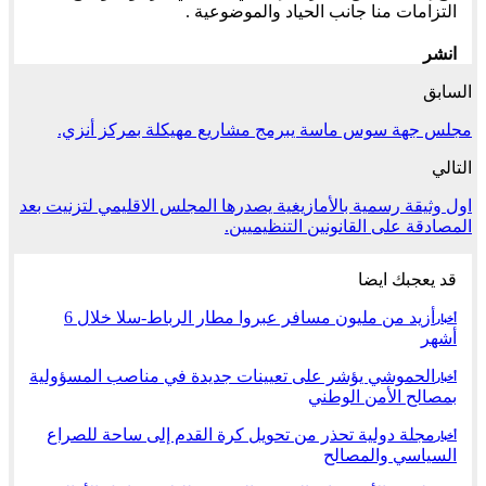
التزامات منا جانب الحياد والموضوعية .
انشر
السابق
مجلس جهة سوس ماسة يبرمج مشاريع مهيكلة بمركز أنزي.
التالي
اول وثيقة رسمية بالأمازيغية يصدرها المجلس الاقليمي لتزنيت بعد
المصادقة على القانونين التنظيميين.
قد يعجبك ايضا
أزيد من مليون مسافر عبروا مطار الرباط-سلا خلال 6
أخبار
أشهر
الحموشي يؤشر على تعيينات جديدة في مناصب المسؤولية
أخبار
بمصالح الأمن الوطني
مجلة دولية تحذر من تحويل كرة القدم إلى ساحة للصراع
أخبار
السياسي والمصالح