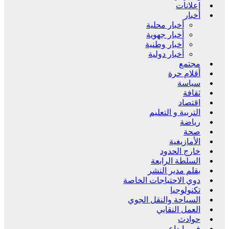
إعلانات
أخبار
أخبار محلية
أخبار جهوية
أخبار وطنية
أخبار دولية
مجتمع
أقلام حرة
سياسة
ثقافة
اقتصاد
التربية و التعليم
رياضة
صحة
الأمازيغية
خارج الحدود
السلطة الرابعة
بقلم مدير النشر
دوي الاحتياجات الخاصة
تكنولوجيا
السياحة والنقل الجوي
العمل النقابي
حوادث
فن وإبداع