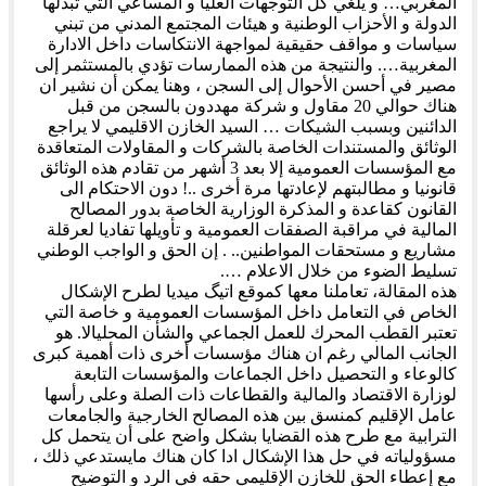
المغربي… و يلغي كل التوجهات العليا و المساعي التي تبدلها
الدولة و الأحزاب الوطنية و هيئات المجتمع المدني من تبني
سياسات و مواقف حقيقية لمواجهة الانتكاسات داخل الادارة
المغربية…. والنتيجة من هذه الممارسات تؤدي بالمستثمر إلى
مصير في أحسن الأحوال إلى السجن ، وهنا يمكن أن نشير ان
هناك حوالي 20 مقاول و شركة مهددون بالسجن من قبل
الدائنين وبسبب الشيكات … السيد الخازن الاقليمي لا يراجع
الوثائق والمستندات الخاصة بالشركات و المقاولات المتعاقدة
مع المؤسسات العمومية إلا بعد 3 أشهر من تقادم هذه الوثائق
قانونيا و مطالبتهم لإعادتها مرة أخرى ..! دون الاحتكام الى
القانون كقاعدة و المذكرة الوزارية الخاصة بدور المصالح
المالية في مراقبة الصفقات العمومية و تأويلها تفاديا لعرقلة
مشاريع و مستحقات المواطنين.. . إن الحق و الواجب الوطني
تسليط الضوء من خلال الاعلام ….
هذه المقالة، تعاملنا معها كموقع اتيگ ميديا لطرح الإشكال
الخاص في التعامل داخل المؤسسات العمومية و خاصة التي
تعتبر القطب المحرك للعمل الجماعي والشأن المحليالا. هو
الجانب المالي رغم ان هناك مؤسسات أخرى ذات أهمية كبرى
كالوعاء و التحصيل داخل الجماعات والمؤسسات التابعة
لوزارة الاقتصاد والمالية والقطاعات ذات الصلة وعلى رأسها
عامل الإقليم كمنسق بين هذه المصالح الخارجية والجامعات
الترابية مع طرح هذه القضايا بشكل واضح على أن يتحمل كل
مسؤولياته في حل هذا الإشكال ادا كان هناك مايستدعي ذلك ،
مع إعطاء الحق للخازن الإقليمي حقه في الرد و التوضيح