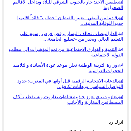
طقس الأحد: حار بالجنوب الشرقي للبلاد وبداخل الأقاليم
أخبار
الصحراوية
قادما من آسفي.. تعيين القبطان “خطاب” قائداً اقليميا
أخبار
جديدا للوقاية المدنية…
الدارالبيضاء : تحالف اليسار يرفض فرض رسوم على
أخبار
التعليم العالي ويحذر من «تسليع الجامعة…
التنمية والفوارق الاجتماعية: من نمو المؤشرات إلى مطلب
أخبار
الدولة الاجتماعية
وزارة التربية الوطنية تعلن موعد عودة الأساتذة والتلاميذ
أخبار
للحجرات الدراسية
الدعاية الانتخابية الرقمية قبل أوانها في المغرب: حدود
أخبار
التواصل السياسي ورهانات تكافؤ…
تغازوت باي تعزز جاذبية شاطئ تغازوت وتستقطب آلاف
أخبار
المصطافين المغاربة والأجانب
السابق
التالي
اترك رد