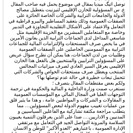
توصل اتيگ ميديا بمقال في موضوع يحمل فيه صاحب المقال
ع. س المسؤولية للخازن الإقليمي لتيزنيت بتعطيل مصالح
الدولة والجامعات الترابية والشركات الخاصة الحائزة على
الصفقات العمومية وذلك بتعقيد المساطير والبيرو قراطية في
التعامل والاعتماد على الأشكال التقليدية التجاوزة في التدبير
وخاصة مع المتعاملين المبشرين مع الخزينة الإقليمية مثل
شاسعي المداخل لدى الجماعات الترابية الذين يعانون الأمرين
في ما يخص صرف المستحقات والإلتزامات المالية للجماعات
الترابية مع الممومنين الحاصلين على الصفقات العمومية
وطلبيات من لدن الجماعات، هنا يمكن أن نطرح سؤال عريض
على المسؤولين الترابيين والمنتخبين هل بالفعل هذا الخازن
الإقليمي يعرقل السير العادي لصرف ميزانيات المجالس
المنتخب ويعطل صرف مستحقات الخواص والشركات التي
تتحمل تبعات خطيرة في حالة عدم توصلها بها؟
ولكم بعض مقتطفات المقال بتصرف ؛
نستغرب صمت وزارة الداخلية و المالية والحكومة في ترجمة
التوجهات العليا في المجال المالي مع المؤسسات العمومية
و المقاولات و الشركات و المواطنين عامة ، و هذا ما يثير قلق
من عمليات تغييب مفهوم الدولة لبعض المسؤولين… مما
يتطلب مراجعة مكثفة تشاركية مع الفاعلين السياسيين و
المدنيين و الاداريين…. ضدا على الذين يعرقلون التنمية يغيبون
السلاسة والمرونة التواصل الجيد في التعامل مع مرتفقي
الإدارة العمومية ، باعتبارهم “العدو ألأكبر” للوطن و الانسان