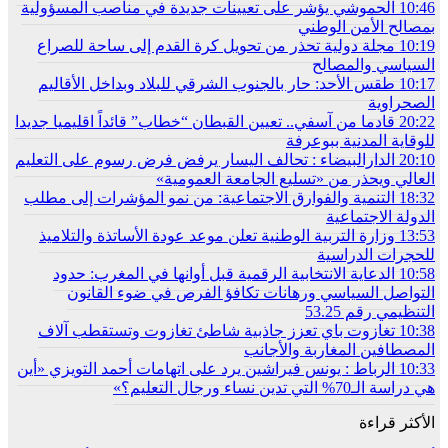
10:46
الحموشي يؤشر على تعيينات جديدة في مناصب المسؤولية
بمصالح الأمن الوطني
10:19
مجلة دولية تحذر من تحويل كرة القدم إلى ساحة للصراع
السياسي والمصالح
10:17
طقس الأحد: حار بالجنوب الشرقي للبلاد وبداخل الأقاليم
الصحراوية
20:22
قادما من آسفي.. تعيين القبطان “خطاب” قائداً اقليميا جديدا
للوقاية المدنية ببوعرفة
20:10
الدارالبيضاء : تحالف اليسار يرفض فرض رسوم على التعليم
العالي ويحذر من «تسليع الجامعة العمومية»
18:32
التنمية والفوارق الاجتماعية: من نمو المؤشرات إلى مطلب
الدولة الاجتماعية
13:53
وزارة التربية الوطنية تعلن موعد عودة الأساتذة والتلاميذ
للحجرات الدراسية
10:58
الدعاية الانتخابية الرقمية قبل أوانها في المغرب: حدود
التواصل السياسي ورهانات تكافؤ الفرص في ضوء القانون
التنظيمي رقم 53.25
10:38
تغازوت باي تعزز جاذبية شاطئ تغازوت وتستقطب آلاف
المصطافين المغاربة والأجانب
10:33
الرباط : يونس فيراشين يرد على اتهامات أحمد التويزي «أين
هي دراسة الـ70% التي تدين نساء ورجال التعليم؟»
الأكثر قراءة