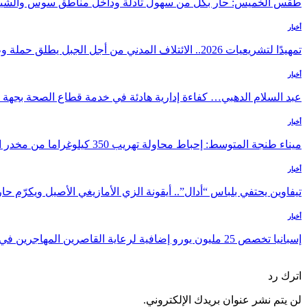
طقس الخميس: ﺣﺎﺭ بكل من سهول تادلة وداخل مناطق سوس والشي
أخبار
تمهيدًا لتشريعيات 2026.. الائتلاف المدني من أجل الجبل يطلق حملة وطنية للمطالبة…
أخبار
عبد السلام الدهبي… كفاءة إدارية هادئة في خدمة قطاع الصحة بجه
أخبار
ميناء طنجة المتوسط: إحباط محاولة تهريب 350 كيلوغراما من مخدر الشيرا بفاكهة الدلاح
أخبار
تيفاوين يحتفي بلباس “أدال”.. أيقونة الزي الأمازيغي الأصيل ويكرّم 
أخبار
إسبانيا تخصص 25 مليون يورو إضافية لرعاية القاصرين المهاجرين في سبتة
السابق
التالي
اترك رد
لن يتم نشر عنوان بريدك الإلكتروني.