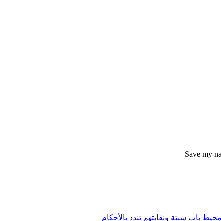
Save my nam
ط باب سبتة ونقابتهم تندد بالأحكام