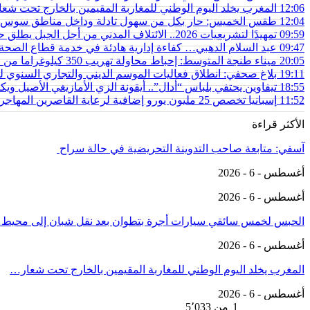
12:06
المغرب يخلد اليوم الوطني للمغاربة المقيمين بالخارج تحت شعار
12:04
طقس الخميس: ﺣﺎﺭ بكل من سهول تادلة وداخل مناطق سوس 
09:59
تمهيدًا لتشريعيات 2026.. الائتلاف المدني من أجل الجبل يطلق حملة وطنية للمطالبة بـ”تعاقد سياسي منصف” مع المناطق الجبلية
09:47
عبد السلام الدهبي… كفاءة إدارية هادئة في خدمة قطاع الص
20:05
ميناء طنجة المتوسط: إحباط محاولة تهريب 350 كيلوغراما من مخدر الشيرا بفاكهة الدلاح
19:11
بلاغ صحفي: انطلاق فعاليات الموسم الديني والتجاري السنوي ل
18:55
تيفاوين يحتفي بلباس “أدال”.. أيقونة الزي الأمازيغي الأصيل و
11:52
إسبانيا تخصص 25 مليون يورو إضافية لرعاية القاصرين المهاجرين في سبتة
الأكثر قراءة
آسفي: متابعة صاحب التدوينة التحريضية في حالة سراح
أغسطس - 6 - 2026
أغسطس - 6 - 2026
الحبس لخمس سائقي سيارات أجرة بتطوان بعد نقل شبان إلى محيط
أغسطس - 6 - 2026
المغرب يخلد اليوم الوطني للمغاربة المقيمين بالخارج تحت شعار…
أغسطس - 6 - 2026
السابق
التالي
1 من 5٬033