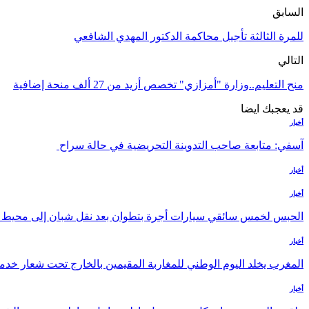
السابق
للمرة الثالثة تأجيل محاكمة الدكتور المهدي الشافعي
التالي
منح التعليم..وزارة "أمزازي" تخصص أزيد من 27 ألف منحة إضافية
قد يعجبك ايضا
أخبار
آسفي: متابعة صاحب التدوينة التحريضية في حالة سراح
أخبار
أخبار
الحبس لخمس سائقي سيارات أجرة بتطوان بعد نقل شبان إلى محيط با
أخبار
المغرب يخلد اليوم الوطني للمغاربة المقيمين بالخارج تحت شعار خدمة 
أخبار