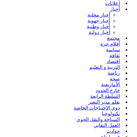
إعلانات
أخبار
أخبار محلية
أخبار جهوية
أخبار وطنية
أخبار دولية
مجتمع
أقلام حرة
سياسة
ثقافة
اقتصاد
التربية و التعليم
رياضة
صحة
الأمازيغية
خارج الحدود
السلطة الرابعة
بقلم مدير النشر
دوي الاحتياجات الخاصة
تكنولوجيا
السياحة والنقل الجوي
العمل النقابي
حوادث
فن وإبداع