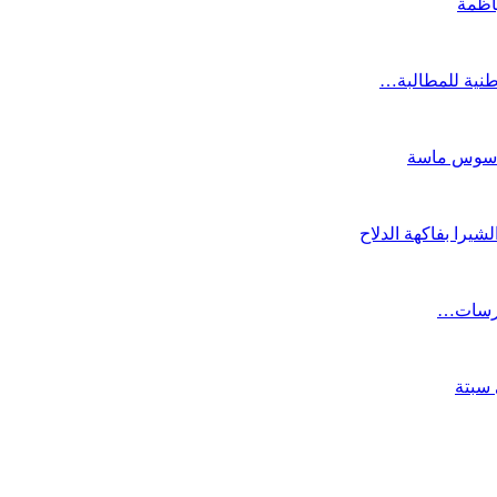
اظمة
ة سوس ماسة
حارسات…