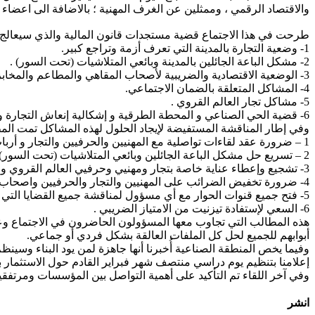
والاقتصاد الرقمي ، وممثلين عن الغرف المهنية ؛ بالاضافة الى اعضاء ال
طرحت في هذا الاجتماع قضية مستجدات قانون المالية والذي سيعالج 
1- وضعية التجارة بالمدينة التي تعرف أزمة وتراجع كبير.
2- مشكل الباعة الجائلين بالمدينة وبائعي المتلاشيات (تحت السور) .
3- الوضعية الاقتصادية والضريبية لأصحاب المقاهي والمطاعم والمخابز و مهنيي المجوهرات والمنعشين العقارين والتجار والمهنيين.
4- المشاكل المتعلقة بالضمان الاجتماعي.
5- مشاكل تجار العالم القروي .
6- قضية الحي الصناعي و المحطة الطرقية و إشكالية إنعاش التجارة والاقتصاد بتيزنيت.
وفي إطار المناقشة المستفيضة لإيجاد الحلول لهذه المشاكل تمت المط
1 – ضرورة عقد لقاءات تواصلية مع المهنيين والحرفيين والتجار و أرباب المطاعم والمقاهي والمخابز لمناقشة جميع الامور المتعلقة بهم والخاصة بإدارة الضرائب وصندوق الضمان الاجتماعي.
2 – تسريع حل مشكل الباعة الجائلين وبائعي المتلاشيات (تحت السور) بشكل يحفظ كرامتهم ويحمي حقوق التجار المهيكلين .
3- تشجيع وإعطاء عناية خاصة بتجار ومهنيي وحرفيي العالم القروي و منحهم كافة المساعدات والتسهيلات لضمان بقائهم في خدمة المواطن القروي.
4- ضرورة تخفيض الضرائب على المهنيين والتجار والحرفيين واصحاب المقاهي والمطاعم والمخابز والمنعشين العقاريين وكافة الفاعلين الاقتصاديين بإقليم تيزنيت الذي تعرف فيه التجارة أزمة وتراجع خطير.
5- فتح جميع قنوات الحوار مع أي مسؤول لمناقشة جميع القضايا التي تهم كل الفعاليات الاقتصادية بالإقليم .
6- السعي لإستفادة تيزنيت من الامتياز الضريبي .
هذه المطالب التي تجاوب معها المسؤولون الحاضرون في الاجتماع وعل
أبوابهم للجميع لحل كل الملفات العالقة بشكل فردي أو جماعي.
وفيما يخص المنطقة الصناعية أُخبرنا أنها جاهزة لمن يود البناء وسينظ
إعلامنا بتنظيم يوم دراسي منتصف شهر فبراير القادم حول الاستثمار بت
وفي آخر اللقاء تم التأكيد على أهمية التواصل بين المؤسسات ومرتفقي
انشر