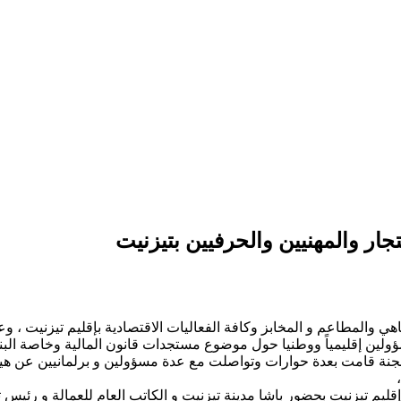
ار والمهنيين والحرفيين بتيزنيت
هي والمطاعم و المخابز وكافة الفعاليات الاقتصادية بإقليم تيزنيت ، وعل
سؤولين إقليمياً ووطنيا حول موضوع مستجدات قانون المالية وخاصة ا
 اللجنة قامت بعدة حوارات وتواصلت مع عدة مسؤولين و برلمانيين عن هيئ
ة بعقد لقاء صباح اليوم الثلاثاء 15 يناير 2019 مع عامل إقليم تيزنيت بحضور باشا مدينة تيزنيت و 