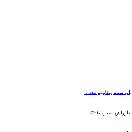
ب سبتة ونقابتهم تندد…
أوراش المغرب 2030