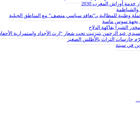
 خدمة أوراش المغرب 2030
والشياظمة
حة بجهة سوس ماسة
سيدي عبد الرحمن بتيزنيت تحت شعار “إرث الأجداد واستمرارية الأحفاد
يكرّم حارسات التراث بالأطلس الصغير
…