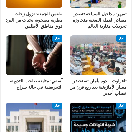
تقرير: مداخيل السياحة تتصدر
طقس الجمعة: نزول زخات
مصادر العملة الصعبة متجاوزة
مطرية مصحوبة بحبات من البرد
تحويلات مغاربة العالم
فوق مناطق الأطلس
أخبار
أخبار
تافراوت : ندوة بأملن تستحضر
آسفي: متابعة صاحب التدوينة
مسار الأمازيغية بعد ربع قرن من
التحريضية في حالة سراح
خطاب أجدير
أخبار
أخبار