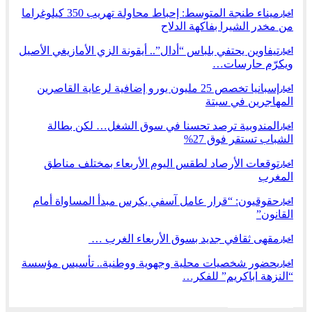
ميناء طنجة المتوسط: إحباط محاولة تهريب 350 كيلوغراما
أخبار
من مخدر الشيرا بفاكهة الدلاح
تيفاوين يحتفي بلباس “أدال”.. أيقونة الزي الأمازيغي الأصيل
أخبار
ويكرّم حارسات…
إسبانيا تخصص 25 مليون يورو إضافية لرعاية القاصرين
أخبار
المهاجرين في سبتة
المندوبية ترصد تحسنا في سوق الشغل… لكن بطالة
أخبار
الشباب تستقر فوق 27%
توقعات الأرصاد لطقس اليوم الأربعاء بمختلف مناطق
أخبار
المغرب
حقوقيون: “قرار عامل آسفي يكرس مبدأ المساواة أمام
أخبار
القانون”
مقهى ثقافي جديد بسوق الأربعاء الغرب …
أخبار
بحضور شخصيات محلية وجهوية ووطنية.. تأسيس مؤسسة
أخبار
“النزهة اباكريم” للفكر…
السابق
التالي