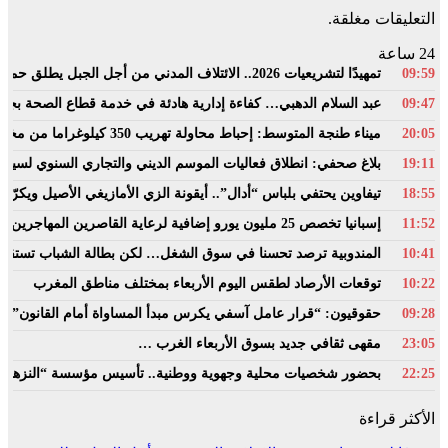
التعليقات مغلقة.
24 ساعة
09:59
تمهيدًا لتشريعيات 2026.. الائتلاف المدني من أجل الجبل يطلق حملة وطنية للمطالبة بـ”تعاقد سياسي منصف” مع المناطق الجبلية
09:47
عبد السلام الدهبي… كفاءة إدارية هادئة في خدمة قطاع الصحة ب
20:05
ميناء طنجة المتوسط: إحباط محاولة تهريب 350 كيلوغراما من مخدر الشيرا بفاكهة الدلاح
19:11
بلاغ صحفي: انطلاق فعاليات الموسم الديني والتجاري السنوي لسيدي
18:55
تيفاوين يحتفي بلباس “أدال”.. أيقونة الزي الأمازيغي الأصيل ويكرّ
11:52
إسبانيا تخصص 25 مليون يورو إضافية لرعاية القاصرين المهاجرين في سبتة
10:41
المندوبية ترصد تحسنا في سوق الشغل… لكن بطالة الشباب تستقر فو
10:22
توقعات الأرصاد لطقس اليوم الأربعاء بمختلف مناطق المغرب
09:28
حقوقيون: “قرار عامل آسفي يكرس مبدأ المساواة أمام القانون”
23:05
مقهى ثقافي جديد بسوق الأربعاء الغرب …
22:25
بحضور شخصيات محلية وجهوية ووطنية.. تأسيس مؤسسة “النزهة اباك
الأكثر قراءة