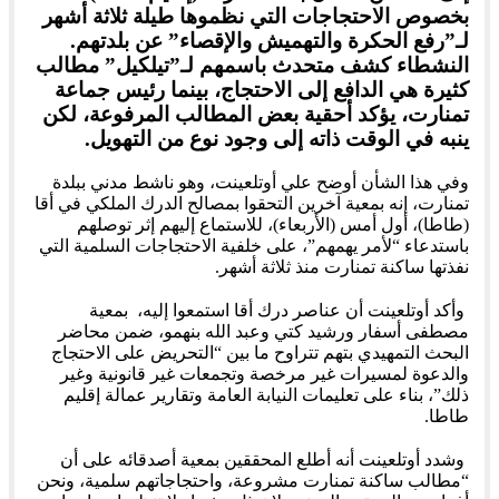
بخصوص الاحتجاجات التي نظموها طيلة ثلاثة أشهر
لـ”رفع الحكرة والتهميش والإقصاء” عن بلدتهم.
النشطاء كشف متحدث باسمهم لـ”تيلكيل” مطالب
كثيرة هي الدافع إلى الاحتجاج، بينما رئيس جماعة
تمنارت، يؤكد أحقية بعض المطالب المرفوعة، لكن
ينبه في الوقت ذاته إلى وجود نوع من التهويل.
وفي هذا الشأن أوضح علي أوتلعينت، وهو ناشط مدني ببلدة
تمنارت، إنه بمعية آخرين التحقوا بمصالح الدرك الملكي في أقا
(طاطا)، أول أمس (الأربعاء)، للاستماع إليهم إثر توصلهم
باستدعاء “لأمر يهمهم”، على خلفية الاحتجاجات السلمية التي
نفذتها ساكنة تمنارت منذ ثلاثة أشهر.
وأكد أوتلعينت أن عناصر درك أقا استمعوا إليه، بمعية
مصطفى أسفار ورشيد كتي وعبد الله بنهمو، ضمن محاضر
البحث التمهيدي بتهم تتراوح ما بين “التحريض على الاحتجاج
والدعوة لمسيرات غير مرخصة وتجمعات غير قانونية وغير
ذلك”، بناء على تعليمات النيابة العامة وتقارير عمالة إقليم
طاطا.
وشدد أوتلعينت أنه أطلع المحققين بمعية أصدقائه على أن
“مطالب ساكنة تمنارت مشروعة، واحتجاجاتهم سلمية، ونحن