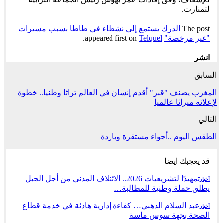
لتمنارت.
The post
الدرك يستمع إلى نشطاء في طاطا بسبب مسيرات
"غير مرخصة"
appeared first on
Telquel
.
انشر
السابق
المغرب يصنف "قبر" أقدم إنسان في العالم تراثا وطنيا.. خطوة
لإعلانه ميراثا عالميا
التالي
الطقس اليوم ..أجواء مستقرة وباردة
قد يعجبك ايضا
تمهيدًا لتشريعيات 2026.. الائتلاف المدني من أجل الجبل
أخبار
يطلق حملة وطنية للمطالبة…
عبد السلام الدهبي… كفاءة إدارية هادئة في خدمة قطاع
أخبار
الصحة بجهة سوس ماسة