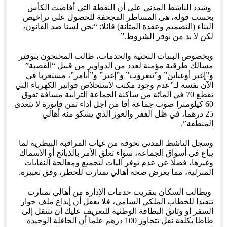
وشدد الناشط المدني على أن النقطة التي أفاضت الكأس
بحسب قوله، هي المساطر المجحفة للحصول على تراخيص
البناء (التصميم وعقدة المتانة) قائلا: “نحن لسنا ضد القانون،
لكن لا بد من توفر الشروط.”
وبخصوص البنيات التحتية والخدمات، طالب المحتجون بتوفير
مسالك طرقية مؤمنة لعدد من الدواوير من قبيل “القصبة”
و”إغير أوغناين” و”تنغروت” و”إغير” و”أنامر”، مستغربا في
الآن نفسه لـ”عدم وجود مكتب لاستخلاص فواتير الكهرباء التي
تقطع 70 في المائة من ساكنة الجماعة الترابية مسافة تفوق
60 كيلومترا صوب جماعة أقا من أجل أداء ثمن فاتورة لا تتعدى
25 درهما، في ظل الفقر والعوز الذي يشكو منه أهالي
المنطقة”.
وسجل الناشط المدني تخوفه من غياب المراقبة البيطرية لما
يباع في أسواق الجماعة، سواء تعلق الأمر بالذبائح أو الأسماك
وغيرها، فضلا عن عدم توفر آليات لتجميع ومعالجة النفايات
المنزلية، مما يعرض صحة أهالي تمنارت للخطر، وفق تعبيره.
ويطالب السكان بتقريب خدمات الإدارة من أهالي تمنارت
تنفيذا للخطاب الملكي السامي، فلا يعقل أن إيداع ملف جواز
السفر أو وثائق البطاقة الوطنية للتعريف عليك أن تتنقل إلى
طاطا بكلفة نقل تتجاوز 100 درهم علما أن الحافلة الوحيدة