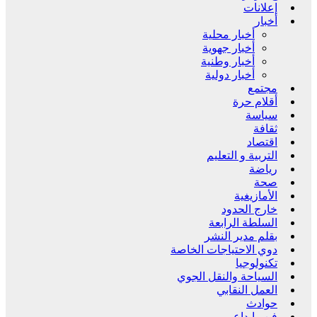
إعلانات
أخبار
أخبار محلية
أخبار جهوية
أخبار وطنية
أخبار دولية
مجتمع
أقلام حرة
سياسة
ثقافة
اقتصاد
التربية و التعليم
رياضة
صحة
الأمازيغية
خارج الحدود
السلطة الرابعة
بقلم مدير النشر
دوي الاحتياجات الخاصة
تكنولوجيا
السياحة والنقل الجوي
العمل النقابي
حوادث
فن وإبداع