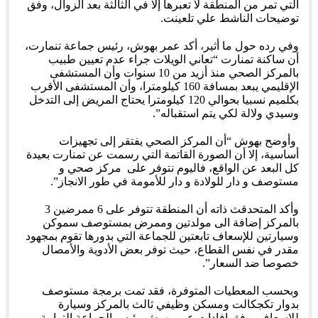
التي تمر من المنطقة لا تعبرها إلا في الثالثة بعد الزوال، وفق
توضيحات الناشط علي تلعينت.
وفي رده حول ما أثير، أكد عمر بهوش، رئيس جماعة تنمارت،
أن ساكنة تمنارت “تعاني الويلات جراء عدم تعيين طبيب
بالمركز الصحي منذ أزيد من 10 سنوات وأن المستشفى
الإقليمي يبعد بمسافة 160 كيلومترا، وأن المستشفى الأقرب
بكلميم نسبيا بحوالي 120 كيلومترا يحتاج المريض إلى التدخل
وسيدي ولالة لكي يتم استقباله”.
وأوضح بهوش “أن المركز الصحي يفتقر إلى تجهيزات
أساسية، إلا أن الصورة القاتمة التي رسمت عن تمنارت بعيدة
كل البعد عن الواقع، فاليوم نتوفر على مركز صحي و
مستوصف و دار للولادة و دار للأمومة في طور الانجاز”.
وأكد المتحدقث ذاته أن المنطقة تتوفر على 6 ممرضين 3
بالمركز إضافة الى مولدتين وممرض بمستوصف سموكن
وسيارتين للإسعاف تابعتين للجماعة التي بدورها تقوم بمجهود
مقدر في نفس القطاع، حيث توفر بعض الأدوية والأمصال
خصوصا ضد السعار”.
وبحسب المعطيات المتوفرة، فقد تمت برمجة مستوصف
بدوار تكجكالت ومسكن وظيفي ثالث بالمركز وسيارة
للإسعاف، وفق إفادات عمر بهوش رئيس الجماعة الترابية