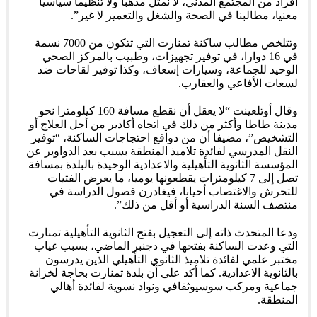
أفراد من المجتمع المدني، لا نمثل مذهبا ولا تنظيما سياسيا
معنيا، مطالبنا في الصحة والشغل والتعمير لا غير”.
وتتلخص مطالب ساكنة تمنارت التي تتكون من 7000 نسمة
في 16 دوارا، في توفير تجهيزات، وطبيب بالمركز الصحي
الوحيد للجماعة، وسيارات إسعاف، وكذا توفير لقاحات ضد
لسعات الأفاعي والعقارب.
وقال أوتلعينت “لا يعقل أن نقطع مسافة 160 كيلومترا نحو
مدينة طاطا وأكثر من ذلك في اتجاه أكادير من أجل العلاج أو
التشخيص”، مضيفا أن من دوافع احتجاجات الساكنة، “توفير
النقل المدرسي لفائدة تلاميذ المنطقة بسبب بعد الدواوير عن
المؤسسة الثانوية التأهيلية والاعدادية الوحيدة بالبلدة بمسافة
تصل إلى 7 كيلومترات يقطعونها يوميا، ما يعرض الفتيات
للتحرش والاغتصاب أحيانا، فيغادرن فصول الدراسة في
منتصف السنة الدراسية أو أقل من ذلك”.
ودعا المتحدث ذاته إلى التعجيل بفتح الثانوية التأهيلية تمنارت
التي وعدت الساكنة بفتحها في دجنبر الماضي، بسبب غياب
مختبر علمي لفائدة تلاميذ الثانوي التأهيلي الذين يدرسون
بالثانوية الاعدادية. كما أكد على أن بلدة تمنارت بحاجة لخزانة
جماعية ومركب سوسيوثقافي ونواد نسوية لفائدة أهالي
المنطقة.