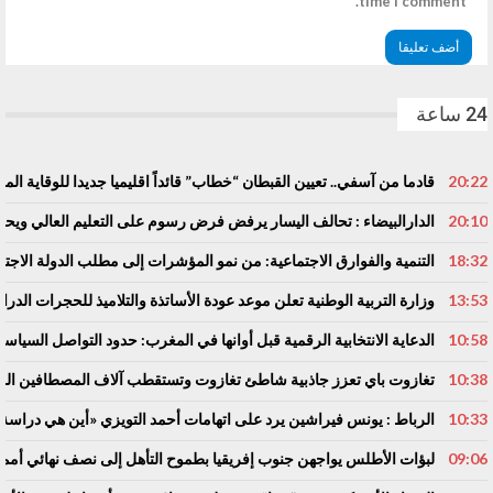
time I comment.
24 ساعة
20:22
قادما من آسفي.. تعيين القبطان “خطاب” قائداً اقليميا جديدا للوقاية المد
20:10
الدارالبيضاء : تحالف اليسار يرفض فرض رسوم على التعليم العالي ويحذ
18:32
التنمية والفوارق الاجتماعية: من نمو المؤشرات إلى مطلب الدولة الاجتم
13:53
وزارة التربية الوطنية تعلن موعد عودة الأساتذة والتلاميذ للحجرات الدرا
10:58
الدعاية الانتخابية الرقمية قبل أوانها في المغرب: حدود التواصل السياسي
10:38
تغازوت باي تعزز جاذبية شاطئ تغازوت وتستقطب آلاف المصطافين المغ
10:33
الرباط : يونس فيراشين يرد على اتهامات أحمد التويزي «أين هي دراسة الـ70% التي تدين نساء ورجال التعلي
09:06
لبؤات الأطلس يواجهن جنوب إفريقيا بطموح التأهل إلى نصف نهائي أمم إ