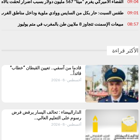
09:04
القضاء الأميركي يغرم “ميتا” 567 مليون دولار بسبب أضرار لحقت بالأطفال
09:01
طقس السبت: حار بكل من السايس ووادي ملوية وداخل مناطق الغر
08:57
مبيعات الإسمنت تتجاوز 8 ملايين طن بالمغرب في متم يوليوز
الأكثر قراءة
قادما من آسفي.. تعيين القبطان “خطاب”
قائداً…
أغسطس - 8 - 2026
الدارالبيضاء : تحالف اليسار يرفض فرض
رسوم على التعليم العالي…
أغسطس - 8 - 2026