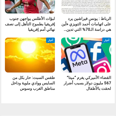
الرباط : يونس فيراشين يرد
لبؤات الأطلس يواجهن جنوب
على اتهامات أحمد التويزي «أين
إفريقيا بطموح التأهل إلى نصف
هي دراسة الـ70% التي تدين…
نهائي أمم إفريقيا
أخبار
أخبار
القضاء الأميركي يغرم “ميتا”
طقس السبت: حار بكل من
567 مليون دولار بسبب أضرار
السايس ووادي ملوية وداخل
لحقت بالأطفال
مناطق الغرب وسوس
السابق
التالي