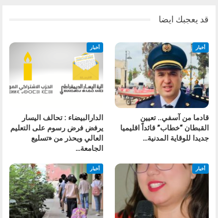
قد يعجبك ايضا
أخبار
أخبار
قادما من آسفي.. تعيين
الدارالبيضاء : تحالف اليسار
القبطان “خطاب” قائداً اقليميا
يرفض فرض رسوم على التعليم
جديدا للوقاية المدنية…
العالي ويحذر من «تسليع
الجامعة…
أخبار
أخبار