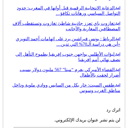
الدعاية الانتخابية الرقمية قبل أوانها في المغرب: حدود
أخبار
التواصل السياسي ورهانات تكافؤ…
تغازوت باي تعزز جاذبية شاطئ تغازوت وتستقطب آلاف
أخبار
المصطافين المغاربة والأجانب
الرباط : يونس فيراشين يرد على اتهامات أحمد التويزي
أخبار
«أين هي دراسة الـ70% التي تدين…
لبؤات الأطلس يواجهن جنوب إفريقيا بطموح التأهل إلى
أخبار
نصف نهائي أمم إفريقيا
القضاء الأميركي يغرم “ميتا” 567 مليون دولار بسبب
أخبار
أضرار لحقت بالأطفال
طقس السبت: حار بكل من السايس ووادي ملوية وداخل
أخبار
مناطق الغرب وسوس
السابق
التالي
اترك رد
لن يتم نشر عنوان بريدك الإلكتروني.