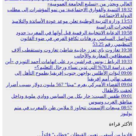
العالي ويحذر من «تسليع الجامعة العمومية»
18:32
التنمية والفوارق الاجتماعية: من نمو المؤشرات إلى مطلب
الدولة الاجتماعية
13:53
وزارة التربية الوطنية تعلن موعد عودة الأساتذة والتلاميذ
للحجرات الدراسية
10:58
الدعاية الانتخابية الرقمية قبل أوانها في المغرب: حدود
التواصل السياسي ورهانات تكافؤ الفرص في ضوء القانون
التنظيمي رقم 53.25
10:38
تغازوت باي تعزز جاذبية شاطئ تغازوت وتستقطب آلاف
المصطافين المغاربة والأجانب
10:33
الرباط : يونس فيراشين يرد على اتهامات أحمد التويزي «أين
هي دراسة الـ70% التي تدين نساء ورجال التعليم؟»
09:06
لبؤات الأطلس يواجهن جنوب إفريقيا بطموح التأهل إلى
نصف نهائي أمم إفريقيا
09:04
القضاء الأميركي يغرم “ميتا” 567 مليون دولار بسبب أضرار
لحقت بالأطفال
09:01
طقس السبت: حار بكل من السايس ووادي ملوية وداخل
مناطق الغرب وسوس
08:57
مبيعات الإسمنت تتجاوز 8 ملايين طن بالمغرب في متم
يوليوز
الأكثر قراءة
قادما من آسفي.. تعيين القبطان “خطاب” قائداً…