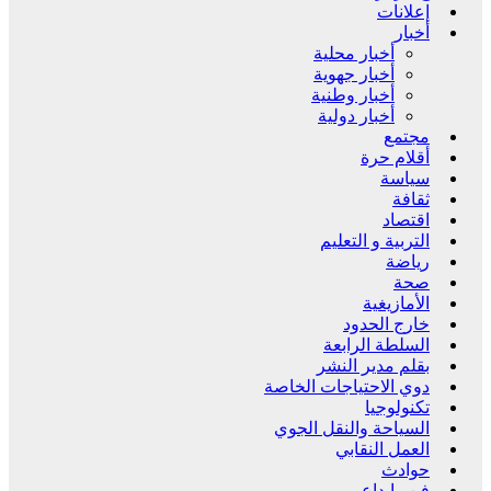
إعلانات
أخبار
أخبار محلية
أخبار جهوية
أخبار وطنية
أخبار دولية
مجتمع
أقلام حرة
سياسة
ثقافة
اقتصاد
التربية و التعليم
رياضة
صحة
الأمازيغية
خارج الحدود
السلطة الرابعة
بقلم مدير النشر
دوي الاحتياجات الخاصة
تكنولوجيا
السياحة والنقل الجوي
العمل النقابي
حوادث
فن وإبداع