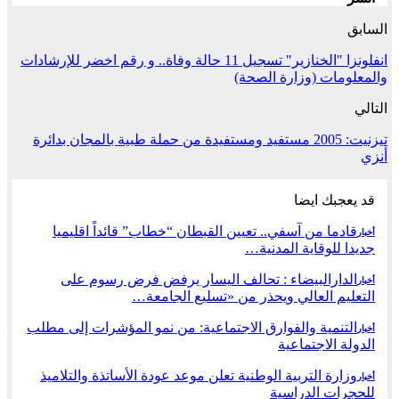
السابق
انفلونزا "الخنازير" تسجيل 11 حالة وفاة.. و رقم اخضر للإرشادات
والمعلومات (وزارة الصحة)
التالي
تيزنيت: 2005 مستفيد ومستفيدة من حملة طبية بالمجان بدائرة
أنزي
قد يعجبك ايضا
قادما من آسفي.. تعيين القبطان “خطاب” قائداً اقليميا
أخبار
جديدا للوقاية المدنية…
الدارالبيضاء : تحالف اليسار يرفض فرض رسوم على
أخبار
التعليم العالي ويحذر من «تسليع الجامعة…
التنمية والفوارق الاجتماعية: من نمو المؤشرات إلى مطلب
أخبار
الدولة الاجتماعية
وزارة التربية الوطنية تعلن موعد عودة الأساتذة والتلاميذ
أخبار
للحجرات الدراسية