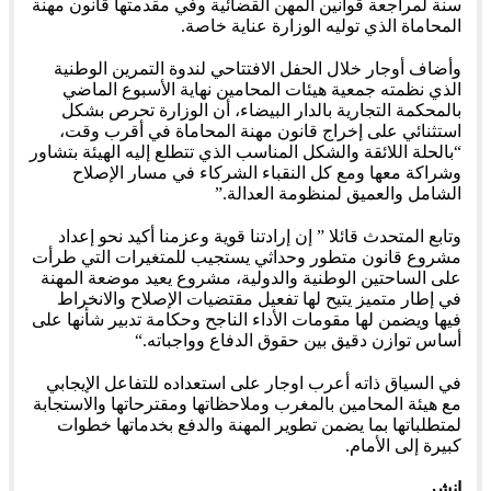
سنة لمراجعة قوانين المهن القضائية وفي مقدمتها قانون مهنة
المحاماة الذي توليه الوزارة عناية خاصة
.
وأضاف أوجار خلال الحفل الافتتاحي لندوة التمرين الوطنية
الذي نظمته جمعية هيئات المحامين نهاية الأسبوع الماضي
بالمحكمة التجارية بالدار البيضاء، أن الوزارة تحرص بشكل
استثنائي على إخراج قانون مهنة المحاماة في أقرب وقت،
“
بالحلة اللائقة والشكل المناسب الذي تتطلع إليه الهيئة بتشاور
وشراكة معها ومع كل النقباء الشركاء في مسار الإصلاح
الشامل والعميق لمنظومة العدالة
”.
وتابع المتحدث قائلا ” إن إرادتنا قوية وعزمنا أكيد نحو إعداد
مشروع قانون متطور وحداثي يستجيب للمتغيرات التي طرأت
على الساحتين الوطنية والدولية، مشروع يعيد موضعة المهنة
في إطار متميز يتيح لها تفعيل مقتضيات الإصلاح والانخراط
فيها ويضمن لها مقومات الأداء الناجح وحكامة تدبير شأنها على
أساس توازن دقيق بين حقوق الدفاع وواجباته
“.
في السياق ذاته أعرب اوجار على استعداده للتفاعل الإيجابي
مع هيئة المحامين بالمغرب وملاحظاتها ومقترحاتها والاستجابة
لمتطلباتها بما يضمن تطوير المهنة والدفع بخدماتها خطوات
كبيرة إلى الأمام
.
انشر