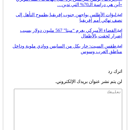
«أين هي دراسة الـ70% التي تدين…
لبؤات الأطلس يواجهن جنوب إفريقيا بطموح التأهل إلى
أخبار
نصف نهائي أمم إفريقيا
القضاء الأميركي يغرم “ميتا” 567 مليون دولار بسبب
أخبار
أضرار لحقت بالأطفال
طقس السبت: حار بكل من السايس ووادي ملوية وداخل
أخبار
مناطق الغرب وسوس
السابق
التالي
اترك رد
لن يتم نشر عنوان بريدك الإلكتروني.