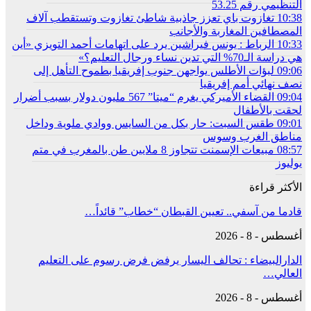
التنظيمي رقم 53.25
10:38
تغازوت باي تعزز جاذبية شاطئ تغازوت وتستقطب آلاف
المصطافين المغاربة والأجانب
10:33
الرباط : يونس فيراشين يرد على اتهامات أحمد التويزي «أين
هي دراسة الـ70% التي تدين نساء ورجال التعليم؟»
09:06
لبؤات الأطلس يواجهن جنوب إفريقيا بطموح التأهل إلى
نصف نهائي أمم إفريقيا
09:04
القضاء الأميركي يغرم “ميتا” 567 مليون دولار بسبب أضرار
لحقت بالأطفال
09:01
طقس السبت: حار بكل من السايس ووادي ملوية وداخل
مناطق الغرب وسوس
08:57
مبيعات الإسمنت تتجاوز 8 ملايين طن بالمغرب في متم
يوليوز
الأكثر قراءة
قادما من آسفي.. تعيين القبطان “خطاب” قائداً…
أغسطس - 8 - 2026
الدارالبيضاء : تحالف اليسار يرفض فرض رسوم على التعليم
العالي…
أغسطس - 8 - 2026