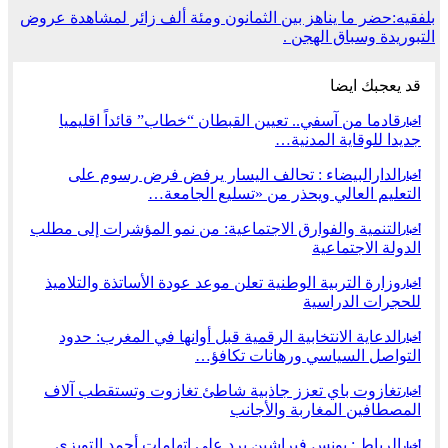
بلفقيه:حضر ما يناهز بين الثمانون ومئة ألف زائر لمشاهدة عروض
التبوريدة وسباق الهجن .
قد يعجبك ايضا
قادما من آسفي.. تعيين القبطان “خطاب” قائداً اقليميا
أخبار
جديدا للوقاية المدنية…
الدارالبيضاء : تحالف اليسار يرفض فرض رسوم على
أخبار
التعليم العالي ويحذر من «تسليع الجامعة…
التنمية والفوارق الاجتماعية: من نمو المؤشرات إلى مطلب
أخبار
الدولة الاجتماعية
وزارة التربية الوطنية تعلن موعد عودة الأساتذة والتلاميذ
أخبار
للحجرات الدراسية
الدعاية الانتخابية الرقمية قبل أوانها في المغرب: حدود
أخبار
التواصل السياسي ورهانات تكافؤ…
تغازوت باي تعزز جاذبية شاطئ تغازوت وتستقطب آلاف
أخبار
المصطافين المغاربة والأجانب
الرباط : يونس فيراشين يرد على اتهامات أحمد التويزي
أخبار