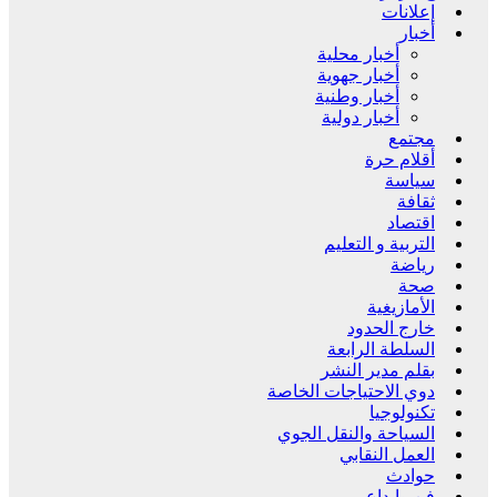
إعلانات
أخبار
أخبار محلية
أخبار جهوية
أخبار وطنية
أخبار دولية
مجتمع
أقلام حرة
سياسة
ثقافة
اقتصاد
التربية و التعليم
رياضة
صحة
الأمازيغية
خارج الحدود
السلطة الرابعة
بقلم مدير النشر
دوي الاحتياجات الخاصة
تكنولوجيا
السياحة والنقل الجوي
العمل النقابي
حوادث
فن وإبداع