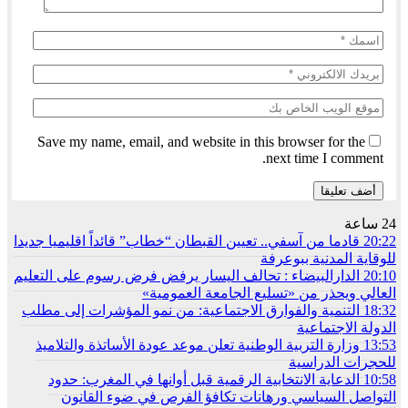
Save my name, email, and website in this browser for the
next time I comment.
24 ساعة
20:22
قادما من آسفي.. تعيين القبطان “خطاب” قائداً اقليميا جديدا
للوقاية المدنية ببوعرفة
20:10
الدارالبيضاء : تحالف اليسار يرفض فرض رسوم على التعليم
العالي ويحذر من «تسليع الجامعة العمومية»
18:32
التنمية والفوارق الاجتماعية: من نمو المؤشرات إلى مطلب
الدولة الاجتماعية
13:53
وزارة التربية الوطنية تعلن موعد عودة الأساتذة والتلاميذ
للحجرات الدراسية
10:58
الدعاية الانتخابية الرقمية قبل أوانها في المغرب: حدود
التواصل السياسي ورهانات تكافؤ الفرص في ضوء القانون