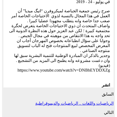
في
يوليو - 24 - 2019
صرح رئيس جمعية الجباصة لميكروفرن “اتيگ ميديا” أن
العمل في هذا المجال بالنسبة لذوي الاحتياجات الخاصة أمر
صعب جدا خاصة وانه يتطلب مجهودا عضليا كبيرا .
واضاف المتحدث ان ذوي الاحتياجات الخاصة يتعرض لحگرة
مجتمعية كبيرة ؛ لكن عبد العزيز حول هذه النظرة الدونية الى
تحد واجه به هذا الانتقاص من موهبته في مجال الجبص .
وجوابا على سؤال انطباعاته بخصوص المهرجان أجاب ان
المعرض المخصص لبيع المنتوجات فتح له الباب لتسويق
منتوجه الصناعي .
وجدير بالذكر ان المبادرة الوطنية للتنمية البشرية سبق لها
وان دعمت مشروعه وانه يطمح الى المزيد من التشجيع .
(فيديو)
httpss://www.youtube.com/watch?v=DNBbEYDDXZg
انشر
السابق
الرياضيات واللغات .. الرياضيات والديموقراطية
التالي