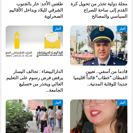
مجلة دولية تحذر من تحويل كرة
طقس الأحد: حار بالجنوب
القدم إلى ساحة للصراع
الشرقي للبلاد وبداخل الأقاليم
السياسي والمصالح
الصحراوية
أخبار
أخبار
قادما من آسفي.. تعيين
الدارالبيضاء : تحالف اليسار
القبطان “خطاب” قائداً اقليميا
يرفض فرض رسوم على التعليم
جديدا للوقاية المدنية…
العالي ويحذر من «تسليع
الجامعة…
أخبار
أخبار