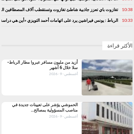
10:38
تغازوت باي تعزز جاذبية شاطئ تغازوت وتستقطب آلاف المصطافين المغ
10:33
الرباط : يونس فيراشين يرد على اتهامات أحمد التويزي «أين هي دراسة الـ70% التي تدين نساء ورجال التعلي
الأكثر قراءة
أزيد من مليون مسافر عبروا مطار الرباط-
سلا خلال 6 أشهر
أغسطس - 9 - 2026
الحموشي يؤشر على تعيينات جديدة في
مناصب المسؤولية بمصالح…
أغسطس - 9 - 2026