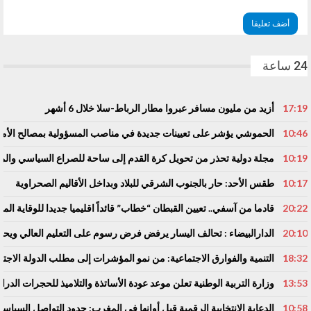
24 ساعة
17:19
أزيد من مليون مسافر عبروا مطار الرباط-سلا خلال 6 أشهر
10:46
الحموشي يؤشر على تعيينات جديدة في مناصب المسؤولية بمصالح الأم
10:19
مجلة دولية تحذر من تحويل كرة القدم إلى ساحة للصراع السياسي والم
10:17
طقس الأحد: حار بالجنوب الشرقي للبلاد وبداخل الأقاليم الصحراوية
20:22
قادما من آسفي.. تعيين القبطان “خطاب” قائداً اقليميا جديدا للوقاية المد
20:10
الدارالبيضاء : تحالف اليسار يرفض فرض رسوم على التعليم العالي ويحذ
18:32
التنمية والفوارق الاجتماعية: من نمو المؤشرات إلى مطلب الدولة الاجتم
13:53
وزارة التربية الوطنية تعلن موعد عودة الأساتذة والتلاميذ للحجرات الدرا
10:58
الدعاية الانتخابية الرقمية قبل أوانها في المغرب: حدود التواصل السياسي