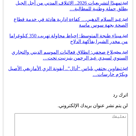
تمهيدًا لتشريعيات 2026.. الائتلاف المدني من أجل الجبل
أخبار
يطلق حملة وطنية للمطالبة…
عبد السلام الدهبي… كفاءة إدارية هادئة في خدمة قطاع
أخبار
الصحة بجهة سوس ماسة
ميناء طنجة المتوسط: إحباط محاولة تهريب 350 كيلوغراما
أخبار
من مخدر الشيرا بفاكهة الدلاح
بلاغ صحفي: انطلاق فعاليات الموسم الديني والتجاري
أخبار محلية
السنوي لسيدي عبد الرحمن بتيزنيت تحت…
تيفاوين يحتفي بلباس “أدال”.. أيقونة الزي الأمازيغي الأصيل
أخبار
ويكرّم حارسات…
السابق
التالي
اترك رد
لن يتم نشر عنوان بريدك الإلكتروني.