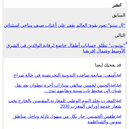
انشر
السابق
“إل نينيو” تعود بقوة: العالم يقف على أعتاب صيف مناخي استثنائي
التالي
ّّ”يوتيوب” تطلق حسابات أطفال خاضع لرقابة الوالدين في الشرق
الأوسط وشمال إفريقيا
قد يعجبك ايضا
آسفي: متابعة صاحب التدوينة التحريضية في حالة سراح
أخبار
الحبس لخمس سائقي سيارات أجرة بتطوان بعد نقل
أخبار
أخبار
شبان إلى محيط باب سبتة ونقابتهم تندد…
المغرب يخلد اليوم الوطني للمغاربة المقيمين بالخارج تحت
أخبار
شعار خدمة أوراش المغرب 2030
طقس الخميس: ﺣﺎﺭ بكل من سهول تادلة وداخل مناطق
أخبار
سوس والشياظمة