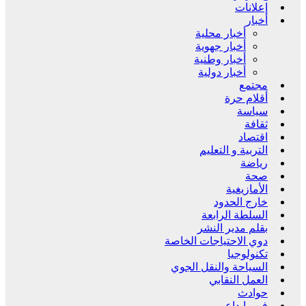
إعلانات
أخبار
أخبار محلية
أخبار جهوية
أخبار وطنية
أخبار دولية
مجتمع
أقلام حرة
سياسة
ثقافة
اقتصاد
التربية و التعليم
رياضة
صحة
الأمازيغية
خارج الحدود
السلطة الرابعة
بقلم مدير النشر
دوي الاحتياجات الخاصة
تكنولوجيا
السياحة والنقل الجوي
العمل النقابي
حوادث
فن وإبداع