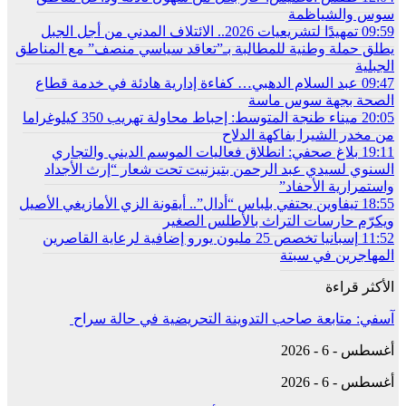
سوس والشياظمة
09:59
تمهيدًا لتشريعيات 2026.. الائتلاف المدني من أجل الجبل
يطلق حملة وطنية للمطالبة بـ”تعاقد سياسي منصف” مع المناطق
الجبلية
09:47
عبد السلام الدهبي… كفاءة إدارية هادئة في خدمة قطاع
الصحة بجهة سوس ماسة
20:05
ميناء طنجة المتوسط: إحباط محاولة تهريب 350 كيلوغراما
من مخدر الشيرا بفاكهة الدلاح
19:11
بلاغ صحفي: انطلاق فعاليات الموسم الديني والتجاري
السنوي لسيدي عبد الرحمن بتيزنيت تحت شعار “إرث الأجداد
واستمرارية الأحفاد”
18:55
تيفاوين يحتفي بلباس “أدال”.. أيقونة الزي الأمازيغي الأصيل
ويكرّم حارسات التراث بالأطلس الصغير
11:52
إسبانيا تخصص 25 مليون يورو إضافية لرعاية القاصرين
المهاجرين في سبتة
الأكثر قراءة
آسفي: متابعة صاحب التدوينة التحريضية في حالة سراح
أغسطس - 6 - 2026
أغسطس - 6 - 2026