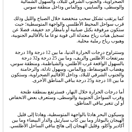
الصحراوية، والجنوب الشرقي للبلاد، والسهول الشمالية
والوسطى، والسايس، ووالماس وداخل منطقة سوس.
كما يرتقب تشكل سحب منخفضة خلال الصباح والليل وذلك
قرب سواحل المحيط الأطلسي والواجهة المتوسطية؛ حيث
ستكون مرفوقة بكتل ضبابية أو بأمطار جد خفيفة، فضلا عن
تسجيل هبات رياح معتدلة الى قوية نوعا ما بالأقاليم الجنوبية،
وهبوب رياح رملية محلية.
وستتراوح درجات الحرارة الدنيا، ما بين 12 درجة و18 درجة
بمرتفعات الأطلس والريف، وما بين 25 درجة و32 درجة
بالسهول الواقعة غرب الأطلس، والشياظمة، ومنطقة سوس،
وهضاب الفوسفاط، ووالماس، وسهول تادلة، والرحامنة
والجنوب الشرقي للبلاد، وداخل الأقاليم الصحراوية، وستكون
ما بين 18 درجة و25 درجة بباقي المناطق الأخرى.
أما درجات الحرارة خلال النهار، فسترتفع بمنطقة طنجة
وقرب السواحل الجنوبية والوسطى، وستعرف بعض الانخفاض
أو لن تتغير بباقي المناطق.
وسيكون البحر هادئا بالواجهة المتوسطية، وهادئا إلى قليل
الهيجان بالبوغاز وما بين كاب سبارتيل والدار البيضاء وما بين
أكادير وأكلو، وقليل الهيجان إلى هائج بباقي الساحل الأطلسي.