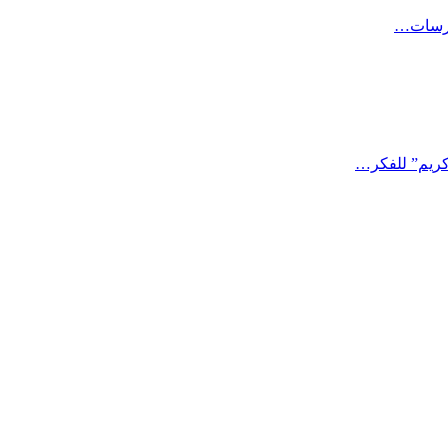
حارسات…
كريم” للفكر…