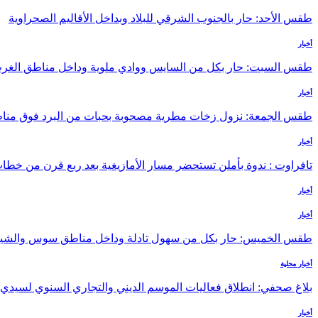
طقس الأحد: حار بالجنوب الشرقي للبلاد وبداخل الأقاليم الصحراوية
أخبار
طقس السبت: حار بكل من السايس ووادي ملوية وداخل مناطق ال
أخبار
طقس الجمعة: نزول زخات مطرية مصحوبة بحبات من البرد فوق منا
أخبار
تافراوت : ندوة بأملن تستحضر مسار الأمازيغية بعد ربع قرن من خطا
أخبار
أخبار
طقس الخميس: ﺣﺎﺭ بكل من سهول تادلة وداخل مناطق سوس والشي
أخبار محلية
بلاغ صحفي: انطلاق فعاليات الموسم الديني والتجاري السنوي لسيدي
أخبار