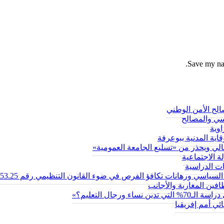
Save my nam
لح الأمن الوطني
سي والمصالح
اوية
قاية المدنية ببوعرفة
الي ويحذر من «تسليع الجامعة العمومية»
ة الاجتماعية
ات الدراسية
 السياسي ورهانات تكافؤ الفرص في ضوء القانون التنظيمي رقم 53.25
ين المغاربة والأجانب
رجال التعليم؟»
ي أمم إفريقيا