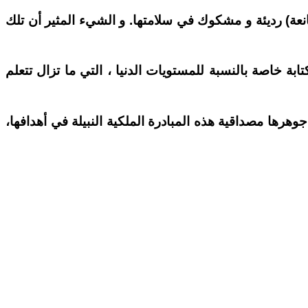
انعة) رديئة و مشكوك في سلامتها. و الشيء المثير أن تلك
ابة خاصة بالنسبة للمستويات الدنيا ، التي ما تزال تتعلم
ھا مصداقية ھذه المبادرة الملكية النبيلة في أھدافھا،