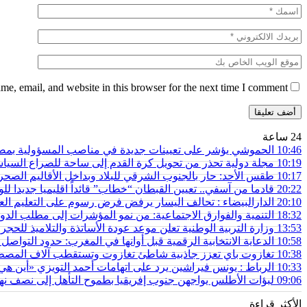
e, email, and website in this browser for the next time I comment.
24 ساعة
10:46
الحموشي يؤشر على تعيينات جديدة في مناصب المسؤولية بمصا
10:19
مجلة دولية تحذر من تحويل كرة القدم إلى ساحة للصراع السيا
10:17
طقس الأحد: حار بالجنوب الشرقي للبلاد وبداخل الأقاليم الصحر
20:22
قادما من آسفي.. تعيين القبطان “خطاب” قائداً اقليميا جديدا للو
20:10
الدارالبيضاء : تحالف اليسار يرفض فرض رسوم على التعليم الع
18:32
التنمية والفوارق الاجتماعية: من نمو المؤشرات إلى مطلب الدول
13:53
وزارة التربية الوطنية تعلن موعد عودة الأساتذة والتلاميذ للحجر
10:58
الدعاية الانتخابية الرقمية قبل أوانها في المغرب: حدود التواصل
10:38
تغازوت باي تعزز جاذبية شاطئ تغازوت وتستقطب آلاف المصطاف
10:33
الرباط : يونس فيراشين يرد على اتهامات أحمد التويزي «أين هي دراسة الـ70% التي تدين نساء و
09:06
لبؤات الأطلس يواجهن جنوب إفريقيا بطموح التأهل إلى نصف نهائ
الأكثر قراءة