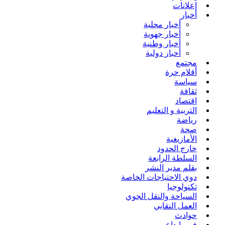
إعلانات
أخبار
أخبار محلية
أخبار جهوية
أخبار وطنية
أخبار دولية
مجتمع
أقلام حرة
سياسة
ثقافة
اقتصاد
التربية و التعليم
رياضة
صحة
الأمازيغية
خارج الحدود
السلطة الرابعة
بقلم مدير النشر
دوي الاحتياجات الخاصة
تكنولوجيا
السياحة والنقل الجوي
العمل النقابي
حوادث
فن وإبداع