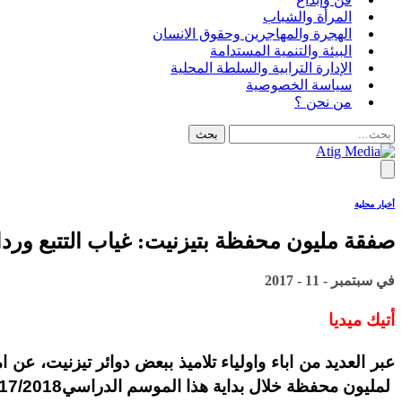
المرأة والشباب
الهجرة والمهاجرين وحقوق الانسان
البيئة والتنمية المستدامة
الإدارة الترابية والسلطة المحلية
سياسة الخصوصية
من نحن ؟
أخبار محلية
صفقة مليون محفظة بتيزنيت: غياب التتبع ورداء
في
سبتمبر - 11 - 2017
أتيك ميديا
عبر العديد من اباء واولياء تلاميذ ببعض دوائر تيزنيت، عن
لمليون محفظة خلال بداية ھذا الموسم الدراسي2017/2018.