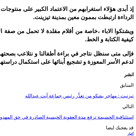
إذ أبدى هؤلاء استغرابهم من الاعتماد الكبير على منتوجات
الرداءة ارتبطت بممون معین بمدینة تيزينت.
ويشتكوا الاباء ،خاصة من أقلام مقلدة لا تحمل من صفة الأق
كیفیة الكتابة و الخط.
فإلى متى سنظل نتاجر في براءة أطفالنا و نتلاعب بصحتهم
لدعم الأسر المعوزة و تشجيع أبنائها على استكمال دراستهم
انشر
السابق
تيزنيت : مهاجر يشكو من تعذَّر رئيس جماعة أيت عبدالله
التالي
استئنافية الحسيمة ترفع مدة العقوبة الحبسية الصادرة في حق المهدو
قد يعجبك ايضا
أخبار