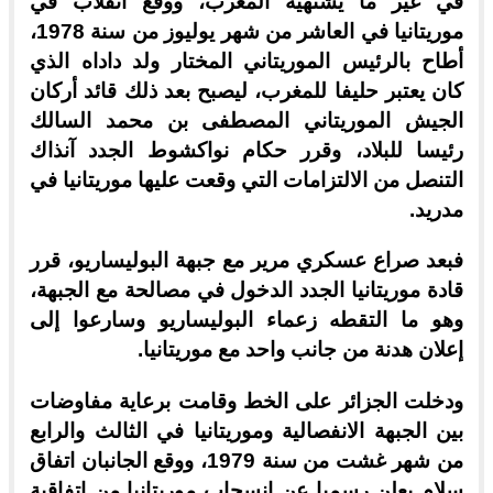
في غير ما يشتهيه المغرب، ووقع انقلاب في
موريتانيا في العاشر من شهر يوليوز من سنة 1978،
أطاح بالرئيس الموريتاني المختار ولد داداه الذي
كان يعتبر حليفا للمغرب، ليصبح بعد ذلك قائد أركان
الجيش الموريتاني المصطفى بن محمد السالك
رئيسا للبلاد، وقرر حكام نواكشوط الجدد آنذاك
التنصل من الالتزامات التي وقعت عليها موريتانيا في
مدريد.
فبعد صراع عسكري مرير مع جبهة البوليساريو، قرر
قادة موريتانيا الجدد الدخول في مصالحة مع الجبهة،
وهو ما التقطه زعماء البوليساريو وسارعوا إلى
إعلان هدنة من جانب واحد مع موريتانيا.
ودخلت الجزائر على الخط وقامت برعاية مفاوضات
بين الجبهة الانفصالية وموريتانيا في الثالث والرابع
من شهر غشت من سنة 1979، ووقع الجانبان اتفاق
سلام يعلن رسميا عن انسحاب موريتانيا من اتفاقية