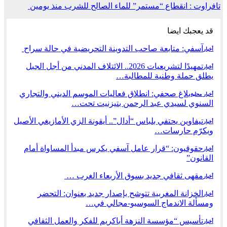
تافراوت : انقطاع “مستمر” للماء الصالح للشرب منذ يومين
قد يعجبك ايضا
آسفي: متابعة صاحب التدوينة التحريضية في حالة سراح
أخبار
تمهيدًا لتشريعيات 2026.. الائتلاف المدني من أجل الجبل
أخبار
يطلق حملة وطنية للمطالبة…
بلاغ صحفي: انطلاق فعاليات الموسم الديني والتجاري
أخبار محلية
السنوي لسيدي عبد الرحمن بتيزنيت تحت…
تيفاوين يحتفي بلباس “أدال”.. أيقونة الزي الأمازيغي الأصيل
أخبار
ويكرّم حارسات…
حقوقيون: “قرار عامل آسفي يكرس مبدأ المساواة أمام
أخبار
القانون”
مقهى ثقافي جديد بسوق الأربعاء الغرب …
أخبار
الخزانة المغربية تتوشح بإصدار جديد بعنوان: التحضر
أخبار
ومسألة الاندماج السوسيو-مجالي في…
تأسيس “مؤسسة النزهة أباكريم للفكر والعمل الثقافي
أخبار