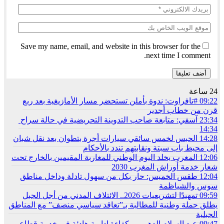
Save my name, email, and website in this browser for the
next time I comment.
24 ساعة
09:22
#تافراوت: ندوة بأملن تستحضر مسار الأمازيغية بعد ربع
قرن من خطاب أجدير
23:34
آسفي: متابعة صاحب التدوينة التحريضية في حالة سراح
14:34
14:28
الحبس لخمس سائقي سيارات أجرة بتطوان بعد نقل شبان
إلى محيط باب سبتة ونقابتهم تندد بالأحكام
12:06
المغرب يخلد اليوم الوطني للمغاربة المقيمين بالخارج تحت
شعار خدمة أوراش المغرب 2030
12:04
طقس الخميس: ﺣﺎﺭ بكل من سهول تادلة وداخل مناطق
سوس والشياظمة
09:59
تمهيدًا لتشريعيات 2026.. الائتلاف المدني من أجل الجبل
يطلق حملة وطنية للمطالبة بـ”تعاقد سياسي منصف” مع المناطق
الجبلية
09:47
عبد السلام الدهبي… كفاءة إدارية هادئة في خدمة قطاع