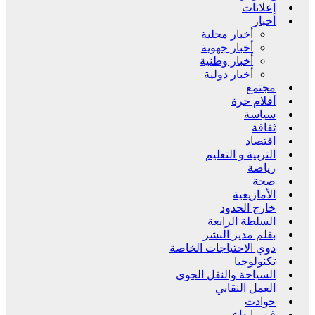
إعلانات
أخبار
أخبار محلية
أخبار جهوية
أخبار وطنية
أخبار دولية
مجتمع
أقلام حرة
سياسة
ثقافة
اقتصاد
التربية و التعليم
رياضة
صحة
الأمازيغية
خارج الحدود
السلطة الرابعة
بقلم مدير النشر
دوي الاحتياجات الخاصة
تكنولوجيا
السياحة والنقل الجوي
العمل النقابي
حوادث
فن وإبداع