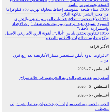
الصحة بجهة سوس ماسة
20:05
ميناء طنجة المتوسط: إحباط محاولة تهريب 350 كيلوغراما
من مخدر الشيرا بفاكهة الدلاح
19:11
بلاغ صحفي: انطلاق فعاليات الموسم الديني والتجاري
السنوي لسيدي عبد الرحمن بتيزنيت تحت شعار “إرث الأجداد
واستمرارية الأحفاد”
18:55
تيفاوين يحتفي بلباس “أدال”.. أيقونة الزي الأمازيغي الأصيل
ويكرّم حارسات التراث بالأطلس الصغير
الأكثر قراءة
#تافراوت: ندوة بأملن تستحضر مسار الأمازيغية بعد ربع قرن
من…
أغسطس - 7 - 2026
آسفي: متابعة صاحب التدوينة التحريضية في حالة سراح
أغسطس - 6 - 2026
أغسطس - 6 - 2026
الحبس لخمس سائقي سيارات أجرة بتطوان بعد نقل شبان إلى
محيط…