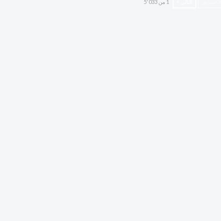
السابق
التالي
1 من 5٬033