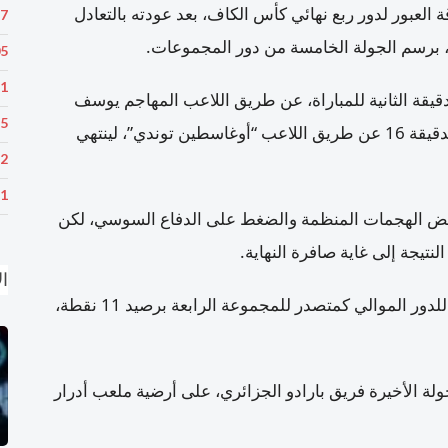
العبور لدور ربع نهائي كأس الكاف، بعد عودته بالتعادل
47
05
11
دقيقة الثانية للمباراة، عن طريق اللاعب المهاجم يوسف
55
الفحلي، قبل أن يعادل الفريق النيجيري النتيجة في الدقيقة 16 عن طريق اللاعب “أوغاسطين توندي”، لينتهي
52
41
ببعض الهجمات المنظمة والضغط على الدفاع السوسي، لكن
تيجة إلى غاية صافرة النهاية.
ال
بهذه النتيجة، ضمِن فريق حسنية أكادير بطاقة العبور للدور الموالي كمتصدر للمجموعة الرابعة برصيد 11 نقطة،
 الأخيرة فريق بارادو الجزائري، على أرضية ملعب أدرار