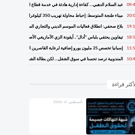
09:
عبد السلام الدهبي… كفاءة إدارية هادئة في خدمة قطاع الصحة بجهة سو
20:
ميناء طنجة المتوسط: إحباط محاولة تهريب 350 كيلوغراما من مخدر الشيرا بفاكهة الدلاح
19:
بلاغ صحفي: انطلاق فعاليات الموسم الديني والتجاري السنوي لسيدي عبد ا
18:
تيفاوين يحتفي بلباس “أدال”.. أيقونة الزي الأمازيغي الأصيل ويكرّم حارس
11:
إسبانيا تخصص 25 مليون يورو إضافية لرعاية القاصرين المهاجرين في سبتة
10:
المندوبية ترصد تحسنا في سوق الشغل… لكن بطالة الشباب تستقر فوق 27%
أكثر قراءة
أغسطس - 6 - 2026