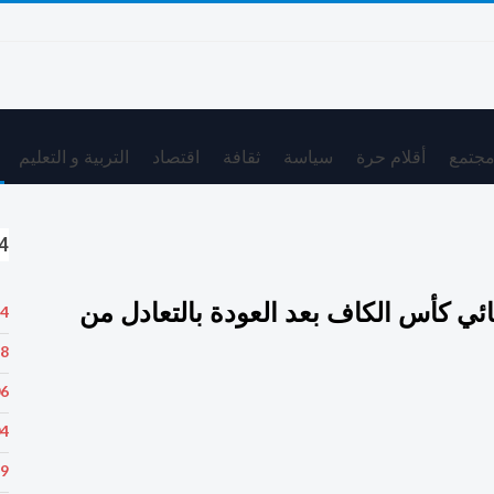
جتمع
أقلام حرة
سياسة
ثقافة
اقتصاد
التربية و التعليم
24 
هائي كأس الكاف بعد العودة بالتعادل من
34
28
06
04
59