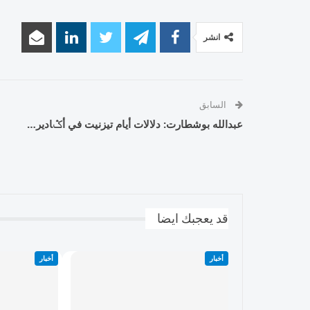
انشر
السابق
عبدالله بوشطارت: دلالات أيام تيزنيت في أݣادير…
قد يعجبك ايضا
أخبار
أخبار