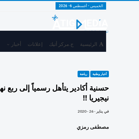
الخميس - أغسطس 6- 2026
الرئيسية
ج.مركز أتيك
إعلانات
أخبار
م
أخبار وطنية
رياضة
حسنية أكادير يتأهل رسمياً إلى ربع ن
نيجيريا !!
في
يناير - 26 - 2020
مصطفى رمزي