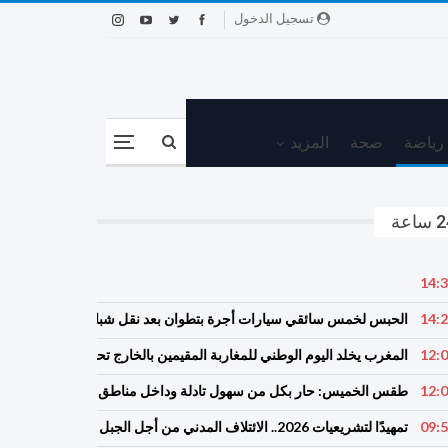
تسجيل الدخول
رياضة
صحة
المزيد
ساعة
14:
14:
الحبس لخمس سائقي سيارات أجرة بتطوان بعد نقل شبان إلى محيط باب سبتة
12:
المغرب يخلد اليوم الوطني للمغاربة المقيمين بالخارج تحت شعار خدمة أوراش
12:
طقس الخميس: ﺣﺎﺭ بكل من سهول تادلة وداخل مناطق سوس والشياظمة
09:
تمهيدًا لتشريعيات 2026.. الائتلاف المدني من أجل الجبل يطلق حملة وطنية للمطالبة بـ”تعاقد سياسي منصف” مع المناطق الجبلية