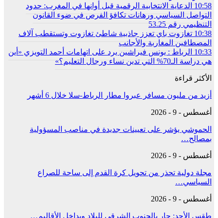
10:58
الدعاية الانتخابية الرقمية قبل أوانها في المغرب: حدود
التواصل السياسي ورهانات تكافؤ الفرص في ضوء القانون
التنظيمي رقم 53.25
10:38
تغازوت باي تعزز جاذبية شاطئ تغازوت وتستقطب آلاف
المصطافين المغاربة والأجانب
10:33
الرباط : يونس فيراشين يرد على اتهامات أحمد التويزي «أين
هي دراسة الـ70% التي تدين نساء ورجال التعليم؟»
الأكثر قراءة
أزيد من مليون مسافر عبروا مطار الرباط-سلا خلال 6 أشهر
أغسطس - 9 - 2026
الحموشي يؤشر على تعيينات جديدة في مناصب المسؤولية
بمصالح…
أغسطس - 9 - 2026
مجلة دولية تحذر من تحويل كرة القدم إلى ساحة للصراع
السياسي…
أغسطس - 9 - 2026
طقس الأحد: حار بالجنوب الشرقي للبلاد وبداخل الأقاليم…