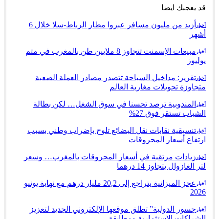
قد يعجبك ايضا
أزيد من مليون مسافر عبروا مطار الرباط-سلا خلال 6
أخبار
أشهر
مبيعات الإسمنت تتجاوز 8 ملايين طن بالمغرب في متم
أخبار
يوليوز
تقرير: مداخيل السياحة تتصدر مصادر العملة الصعبة
أخبار
متجاوزة تحويلات مغاربة العالم
المندوبية ترصد تحسنا في سوق الشغل… لكن بطالة
أخبار
الشباب تستقر فوق 27%
تنسيقية نقابات نقل البضائع تلوح بإضراب وطني بسبب
أخبار
ارتفاع أسعار المحروقات
زيادات مرتقبة في أسعار المحروقات بالمغرب… وسعر
أخبار
لتر الغازوال يتجاوز 14 درهما
عجز الميزانية يتراجع إلى 20,2 مليار درهم مع نهاية يونيو
أخبار
2026
جسور الدولية” تطلق موقعها الإلكتروني الجديد لتعزيز
أخبار
الشراكات الاستثمارية ومطابقة…