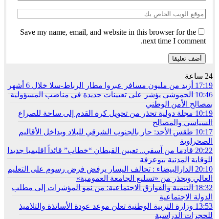
Save my name, email, and website in this browser for the
next time I comment.
24 ساعة
17:19
أزيد من مليون مسافر عبروا مطار الرباط-سلا خلال 6 أشهر
10:46
الحموشي يؤشر على تعيينات جديدة في مناصب المسؤولية
بمصالح الأمن الوطني
10:19
مجلة دولية تحذر من تحويل كرة القدم إلى ساحة للصراع
السياسي والمصالح
10:17
طقس الأحد: حار بالجنوب الشرقي للبلاد وبداخل الأقاليم
الصحراوية
20:22
قادما من آسفي.. تعيين القبطان “خطاب” قائداً اقليميا جديدا
للوقاية المدنية ببوعرفة
20:10
الدارالبيضاء : تحالف اليسار يرفض فرض رسوم على التعليم
العالي ويحذر من «تسليع الجامعة العمومية»
18:32
التنمية والفوارق الاجتماعية: من نمو المؤشرات إلى مطلب
الدولة الاجتماعية
13:53
وزارة التربية الوطنية تعلن موعد عودة الأساتذة والتلاميذ
للحجرات الدراسية