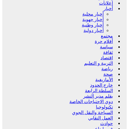
إعلانات
أخبار
أخبار محلية
أخبار جهوية
أخبار وطنية
أخبار دولية
مجتمع
أقلام حرة
سياسة
ثقافة
اقتصاد
التربية و التعليم
رياضة
صحة
الأمازيغية
خارج الحدود
السلطة الرابعة
بقلم مدير النشر
دوي الاحتياجات الخاصة
تكنولوجيا
السياحة والنقل الجوي
العمل النقابي
حوادث
فن وإبداع