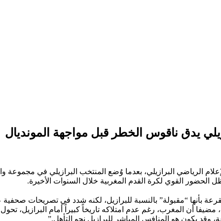
ازيلي يدق ناقوس الخطر قبل مواجهة المونديال
أن تثير نقاشاً واسعاً داخل الإعلام الرياضي البرازيلي، بعدما وُضع المنتخب البرا
ل الحضور القوي لكرة القدم المغربية خلال السنوات الأخيرة.
ازيلي “أوبي راتان لياو” من شبكة ESPN Brazil وصف القرعة بأنها “مقبولة” بالنسبة للبرازيل، 
ضيفا أن المغرب، رغم عدم امتلاكه تاريخاً كبيراً أمام البرازيل، ت
، وقد يكون هو المنافس المباشر للبرازيل نحو التأهل.”