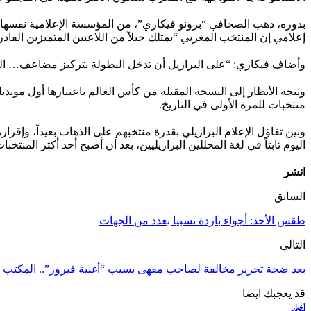
بدوره، ذهب الصحافي “برونو فيكاري”، من المؤسسة الإعلامية نفسها، إل
إعلامي إن المنتخب المغربي “يمتلك جيلاً من اللاعبين المتميزين القادر
وأضاف فيكاري: “على البرازيل أن تدخل البطولة بتركيز مضاعف… الفوز في
منتخبات للمرة الأولى في التاريخ.
وبين تفاؤل الإعلام البرازيلي بقدرة منتخبهم على الذهاب بعيداً، وإ
اليوم ثابتاً في لغة المحللين البرازيليين، بعد أن أصبح أحد أكثر المنتخب
انشر
السابق
طقس الأحد: أجواء باردة نسبيا بعدد من الجهات
التالي
بعد ضجة تحرير مخالفة لصاحب مقهى بسبب “أغنية فيروز”.. المكتب 
قد يعجبك ايضا
أخبار