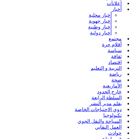
إعلانات
أخبار
أخبار محلية
أخبار جهوية
أخبار وطنية
أخبار دولية
مجتمع
أقلام حرة
سياسة
ثقافة
اقتصاد
التربية و التعليم
رياضة
صحة
الأمازيغية
خارج الحدود
السلطة الرابعة
بقلم مدير النشر
دوي الاحتياجات الخاصة
تكنولوجيا
السياحة والنقل الجوي
العمل النقابي
حوادث
فن وإبداع