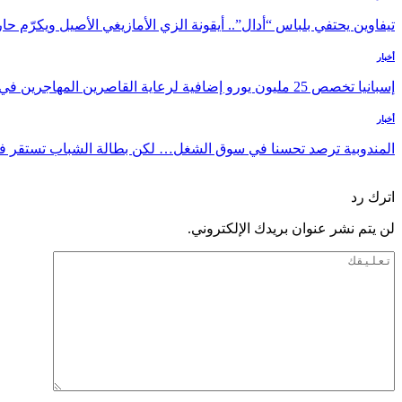
تيفاوين يحتفي بلباس “أدال”.. أيقونة الزي الأمازيغي الأصيل ويكرّم 
أخبار
إسبانيا تخصص 25 مليون يورو إضافية لرعاية القاصرين المهاجرين في سبتة
أخبار
المندوبية ترصد تحسنا في سوق الشغل… لكن بطالة الشباب تستقر فوق 
السابق
التالي
اترك رد
لن يتم نشر عنوان بريدك الإلكتروني.