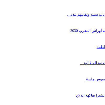
ب سبتة ونقابتهم تندد…
أوراش المغرب 2030
اظمة
ة سوس ماسة