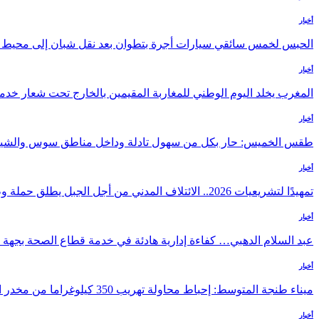
أخبار
الحبس لخمس سائقي سيارات أجرة بتطوان بعد نقل شبان إلى محيط با
أخبار
المغرب يخلد اليوم الوطني للمغاربة المقيمين بالخارج تحت شعار خدمة 
أخبار
طقس الخميس: ﺣﺎﺭ بكل من سهول تادلة وداخل مناطق سوس والشي
أخبار
تمهيدًا لتشريعيات 2026.. الائتلاف المدني من أجل الجبل يطلق حملة وطنية للمطالبة…
أخبار
عبد السلام الدهبي… كفاءة إدارية هادئة في خدمة قطاع الصحة بجه
أخبار
ميناء طنجة المتوسط: إحباط محاولة تهريب 350 كيلوغراما من مخدر الشيرا بفاكهة الدلاح
أخبار