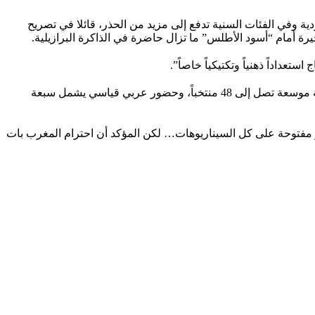
ية وفي الفئات السنية تدفع إلى مزيد من الحذر، قائلا في تصريح
خيرة أمام “أسود الأطلس” ما تزال حاضرة في الذاكرة البرازيلية.
داداً ذهنياً وتكتيكياً خاصاً”.
وتتجه الأنظار إلى النسخة المقبلة من كأس العالم باعتبارها أول مونديال يقام بتنظيم ثلاثي بين الولايات المتحدة وكندا والمكسيك، مع مشاركة موسعة تصل إلى 48 منتخباً، وحضور عربي قياسي يشمل سبعة
بدو مفتوحة على كل السيناريوهات… لكن المؤكد أن احترام المغرب بات