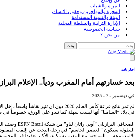
المرأة والشباب
الهجرة والمهاجرين وحقوق الانسان
البيئة والتنمية المستدامة
الإدارة الترابية والسلطة المحلية
سياسة الخصوصية
من نحن ؟
أخبار
رياضة
بعد خسارتهم أمام المغرب ودياً.. الإعلام البر
في
ديسمبر - 7 - 2025
لم تمر نتائج قرعة كأس العالم 2026 دون 
في بلاد “السامبا” أنها ليست سهلة كما تبدو على الورق، خصوصاً في ظ
الصحافي البر
البطولة سيكون “العنصر الحاسم” في رحلة البحث عن اللقب المفقود، م
الالمدموعة بـ “المواجهة مع المغرب ستكون الأكثر تعقيداً في المجموعة