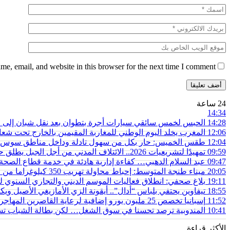
e, email, and website in this browser for the next time I comment.
24 ساعة
14:34
14:28
الحبس لخمس سائقي سيارات أجرة بتطوان بعد نقل شبان إلى محي
12:06
المغرب يخلد اليوم الوطني للمغاربة المقيمين بالخارج تحت شعار
12:04
طقس الخميس: ﺣﺎﺭ بكل من سهول تادلة وداخل مناطق سوس 
09:59
تمهيدًا لتشريعيات 2026.. الائتلاف المدني من أجل الجبل يطلق حملة وطنية للمطالبة بـ”تعاقد سياسي منصف” مع المناطق الجبلية
09:47
عبد السلام الدهبي… كفاءة إدارية هادئة في خدمة قطاع الص
20:05
ميناء طنجة المتوسط: إحباط محاولة تهريب 350 كيلوغراما من مخدر الشيرا بفاكهة الدلاح
19:11
بلاغ صحفي: انطلاق فعاليات الموسم الديني والتجاري السنوي ل
18:55
تيفاوين يحتفي بلباس “أدال”.. أيقونة الزي الأمازيغي الأصيل و
11:52
إسبانيا تخصص 25 مليون يورو إضافية لرعاية القاصرين المهاجرين في سبتة
10:41
المندوبية ترصد تحسنا في سوق الشغل… لكن بطالة الشباب تستق
الأكثر قراءة