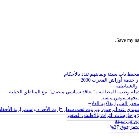
Save my nam
ط باب سبتة ونقابتهم تندد بالأحكام
 خدمة أوراش المغرب 2030
والشياظمة
حة بجهة سوس ماسة
سيدي عبد الرحمن بتيزنيت تحت شعار “إرث الأجداد واستمرارية الأحفاد
يكرّم حارسات التراث بالأطلس الصغير
ر فوق 27%