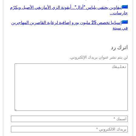
تيفاوين يحتفي بلباس “أدال”.. أيقونة الزي الأمازيغي الأصيل ويكرّم
أخبار
حارسات…
إسبانيا تخصص 25 مليون يورو إضافية لرعاية القاصرين المهاجرين
أخبار
في سبتة
السابق
التالي
اترك رد
لن يتم نشر عنوان بريدك الإلكتروني.