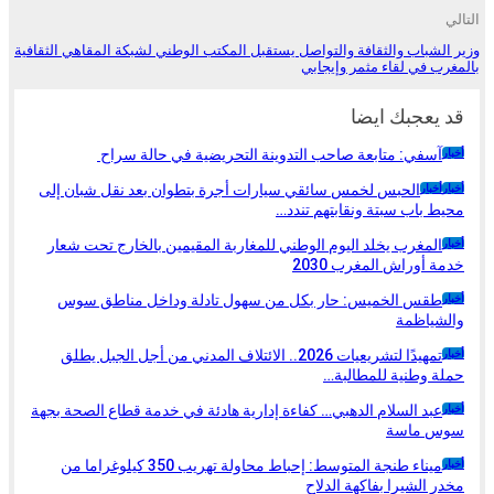
التالي
وزير الشباب والثقافة والتواصل يستقبل المكتب الوطني لشبكة المقاهي الثقافية
بالمغرب في لقاء مثمر وإيجابي
قد يعجبك ايضا
آسفي: متابعة صاحب التدوينة التحريضية في حالة سراح
أخبار
الحبس لخمس سائقي سيارات أجرة بتطوان بعد نقل شبان إلى
أخبار
أخبار
محيط باب سبتة ونقابتهم تندد…
المغرب يخلد اليوم الوطني للمغاربة المقيمين بالخارج تحت شعار
أخبار
خدمة أوراش المغرب 2030
طقس الخميس: ﺣﺎﺭ بكل من سهول تادلة وداخل مناطق سوس
أخبار
والشياظمة
تمهيدًا لتشريعيات 2026.. الائتلاف المدني من أجل الجبل يطلق
أخبار
حملة وطنية للمطالبة…
عبد السلام الدهبي… كفاءة إدارية هادئة في خدمة قطاع الصحة بجهة
أخبار
سوس ماسة
ميناء طنجة المتوسط: إحباط محاولة تهريب 350 كيلوغراما من
أخبار
مخدر الشيرا بفاكهة الدلاح