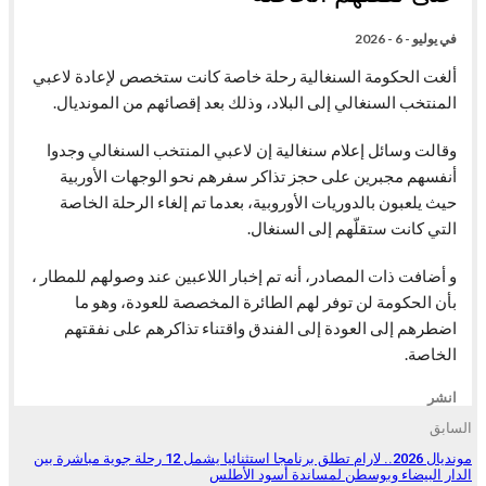
في
يوليو - 6 - 2026
ألغت الحكومة السنغالية رحلة خاصة كانت ستخصص لإعادة لاعبي
المنتخب السنغالي إلى البلاد، وذلك بعد إقصائهم من المونديال.
وقالت وسائل إعلام سنغالية إن لاعبي المنتخب السنغالي وجدوا
أنفسهم مجبرين على حجز تذاكر سفرهم نحو الوجهات الأوربية
حيث يلعبون بالدوريات الأوروبية، بعدما تم إلغاء الرحلة الخاصة
التي كانت ستقلّهم إلى السنغال.
و أضافت ذات المصادر، أنه تم إخبار اللاعبين عند وصولهم للمطار ،
بأن الحكومة لن توفر لهم الطائرة المخصصة للعودة، وهو ما
اضطرهم إلى العودة إلى الفندق واقتناء تذاكرهم على نفقتهم
الخاصة.
انشر
السابق
مونديال 2026.. لارام تطلق برنامجا استثنائيا يشمل 12 رحلة جوية مباشرة بين
الدار البيضاء وبوسطن لمساندة أسود الأطلس