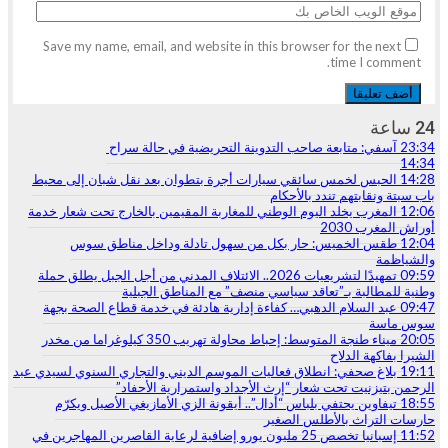
Save my name, email, and website in this browser for the next
time I comment.
24 ساعة
23:34
آسفي: متابعة صاحب التدوينة التحريضية في حالة سراح
14:34
14:28
الحبس لخمس سائقي سيارات أجرة بتطوان بعد نقل شبان إلى محيط
باب سبتة ونقابتهم تندد بالأحكام
12:06
المغرب يخلد اليوم الوطني للمغاربة المقيمين بالخارج تحت شعار خدمة
أوراش المغرب 2030
12:04
طقس الخميس: ﺣﺎﺭ بكل من سهول تادلة وداخل مناطق سوس
والشياظمة
09:59
تمهيدًا لتشريعيات 2026.. الائتلاف المدني من أجل الجبل يطلق حملة
وطنية للمطالبة بـ”تعاقد سياسي منصف” مع المناطق الجبلية
09:47
عبد السلام الدهبي… كفاءة إدارية هادئة في خدمة قطاع الصحة بجهة
سوس ماسة
20:05
ميناء طنجة المتوسط: إحباط محاولة تهريب 350 كيلوغراما من مخدر
الشيرا بفاكهة الدلاح
19:11
بلاغ صحفي: انطلاق فعاليات الموسم الديني والتجاري السنوي لسيدي عبد
الرحمن بتيزنيت تحت شعار “إرث الأجداد واستمرارية الأحفاد”
18:55
تيفاوين يحتفي بلباس “أدال”.. أيقونة الزي الأمازيغي الأصيل ويكرّم
حارسات التراث بالأطلس الصغير
11:52
إسبانيا تخصص 25 مليون يورو إضافية لرعاية القاصرين المهاجرين في