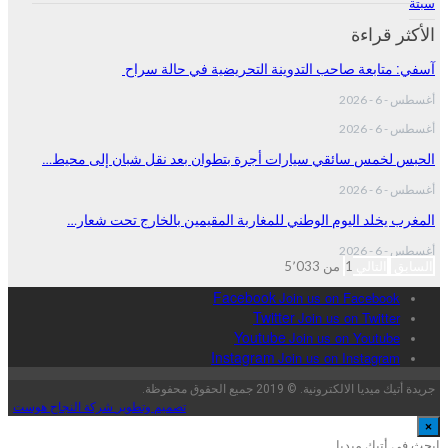
سبتة
الأكثر قراءة
آسفي: متابعة صاحب التدوينة التحريضية في حالة سراح
أغسطس - 6 - 2026
أغسطس - 6 - 2026
الحبس لخمس سائقي سيارات أجرة بتطوان بعد نقل شبان إلى محيط…
أغسطس - 6 - 2026
المغرب يخلد اليوم الوطني للمغاربة المقيمين بالخارج تحت شعار…
أغسطس - 6 - 2026
السابق
التالي
1 من 5٬033
Facebook
Join us on Facebook
Twitter
Join us on Twitter
Youtube
Join us on Youtube
Instagram
Join us on Instagram
جريدة أتيك ميديا الالكترونية. © 2019 جميع الحقوق محفوظة.
تصميم وتطوير
شركة النجاح هوست
×
ابحث في أتيك ميديا