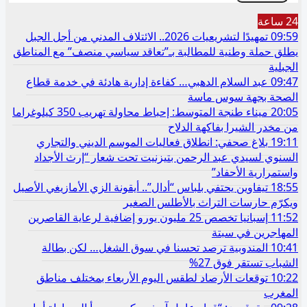
24 ساعة
09:59
تمهيدًا لتشريعيات 2026.. الائتلاف المدني من أجل الجبل
يطلق حملة وطنية للمطالبة بـ”تعاقد سياسي منصف” مع المناطق
الجبلية
09:47
عبد السلام الدهبي… كفاءة إدارية هادئة في خدمة قطاع
الصحة بجهة سوس ماسة
20:05
ميناء طنجة المتوسط: إحباط محاولة تهريب 350 كيلوغراما
من مخدر الشيرا بفاكهة الدلاح
19:11
بلاغ صحفي: انطلاق فعاليات الموسم الديني والتجاري
السنوي لسيدي عبد الرحمن بتيزنيت تحت شعار “إرث الأجداد
واستمرارية الأحفاد”
18:55
تيفاوين يحتفي بلباس “أدال”.. أيقونة الزي الأمازيغي الأصيل
ويكرّم حارسات التراث بالأطلس الصغير
11:52
إسبانيا تخصص 25 مليون يورو إضافية لرعاية القاصرين
المهاجرين في سبتة
10:41
المندوبية ترصد تحسنا في سوق الشغل… لكن بطالة
الشباب تستقر فوق 27%
10:22
توقعات الأرصاد لطقس اليوم الأربعاء بمختلف مناطق
المغرب