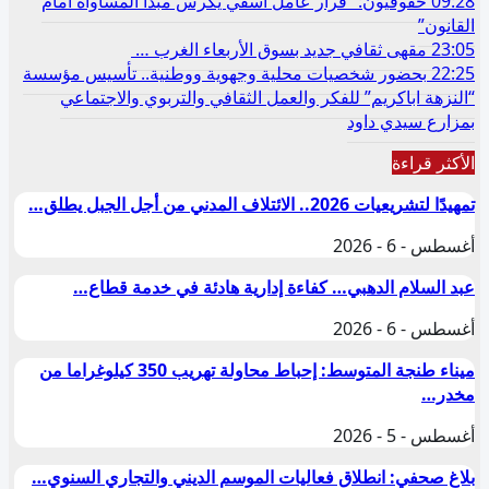
09:28
حقوقيون: “قرار عامل آسفي يكرس مبدأ المساواة أمام
القانون”
23:05
مقهى ثقافي جديد بسوق الأربعاء الغرب …
22:25
بحضور شخصيات محلية وجهوية ووطنية.. تأسيس مؤسسة
“النزهة اباكريم” للفكر والعمل الثقافي والتربوي والاجتماعي
بمزارع سيدي داود
الأكثر قراءة
تمهيدًا لتشريعيات 2026.. الائتلاف المدني من أجل الجبل يطلق…
أغسطس - 6 - 2026
عبد السلام الدهبي… كفاءة إدارية هادئة في خدمة قطاع…
أغسطس - 6 - 2026
ميناء طنجة المتوسط: إحباط محاولة تهريب 350 كيلوغراما من
مخدر…
أغسطس - 5 - 2026
بلاغ صحفي: انطلاق فعاليات الموسم الديني والتجاري السنوي…