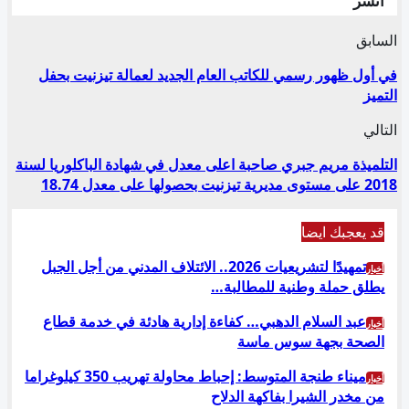
انشر
السابق
في أول ظهور رسمي للكاتب العام الجديد لعمالة تيزنيت بحفل
التميز
التالي
التلميذة مريم جبري صاحبة اعلى معدل في شهادة الباكلوريا لسنة
2018 على مستوى مديرية تيزنيت بحصولها على معدل 18.74
قد يعجبك ايضا
تمهيدًا لتشريعيات 2026.. الائتلاف المدني من أجل الجبل
أخبار
يطلق حملة وطنية للمطالبة…
عبد السلام الدهبي… كفاءة إدارية هادئة في خدمة قطاع
أخبار
الصحة بجهة سوس ماسة
ميناء طنجة المتوسط: إحباط محاولة تهريب 350 كيلوغراما
أخبار
من مخدر الشيرا بفاكهة الدلاح