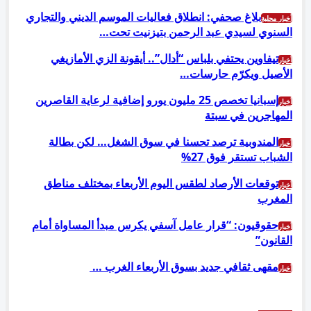
بلاغ صحفي: انطلاق فعاليات الموسم الديني والتجاري
أخبار محلية
السنوي لسيدي عبد الرحمن بتيزنيت تحت…
تيفاوين يحتفي بلباس “أدال”.. أيقونة الزي الأمازيغي
أخبار
الأصيل ويكرّم حارسات…
إسبانيا تخصص 25 مليون يورو إضافية لرعاية القاصرين
أخبار
المهاجرين في سبتة
المندوبية ترصد تحسنا في سوق الشغل… لكن بطالة
أخبار
الشباب تستقر فوق 27%
توقعات الأرصاد لطقس اليوم الأربعاء بمختلف مناطق
أخبار
المغرب
حقوقيون: “قرار عامل آسفي يكرس مبدأ المساواة أمام
أخبار
القانون”
مقهى ثقافي جديد بسوق الأربعاء الغرب …
أخبار
السابق
التالي