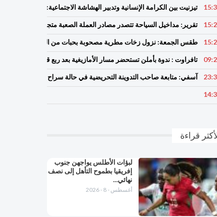
15:
تيزنيت بين الكرامة الإنسانية وتدبير الهشاشة الاجتماعية: مطالب بفتح ت
15:
تقرير: مداخيل السياحة تتصدر مصادر العملة الصعبة متجاوزة تحويلات مغارب
15:
طقس الجمعة: نزول زخات مطرية مصحوبة بحبات من البرد فوق مناطق 
09:
تافراوت : ندوة بأملن تستحضر مسار الأمازيغية بعد ربع قرن من خطاب أج
23:
آسفي: متابعة صاحب التدوينة التحريضية في حالة سراح
14:
أكثر قراءة
لبؤات الأطلس يواجهن جنوب
إفريقيا بطموح التأهل إلى نصف
نهائي…
أغسطس - 8 - 2026