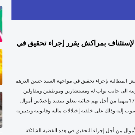
الإستئناف بمراكش يقرر إجراء تحقيق في
اكش المطالبة بإجراء تحقيق في مواجهة السيد حسن الدرهم
نوبية الى جانب نواب له ومستشارين وموظفين ومقاولين
والقابض السابق وبلغ عدد المتهمين في هذه القضية 17متهما من أجل تهم جنائية تتعلق بتبديد وإختلاس أموال
إليه وذلك على خلفية إختلالات مالية وقانونية وتدبيرية
موال من أجل إجراء التحقيق في هذه القضية الشائكة