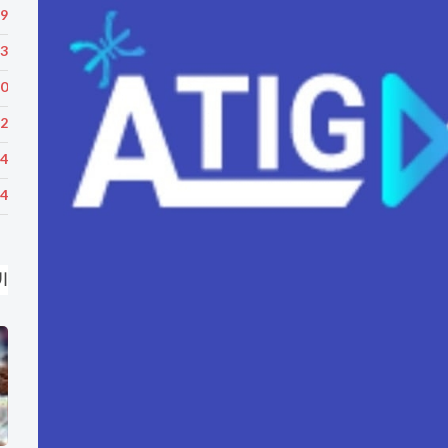
39
23
20
22
34
34
ال