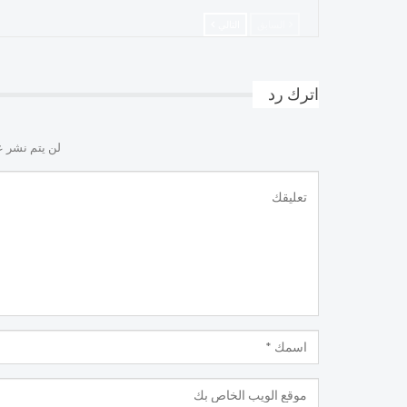
السابق
التالي
اترك رد
لن يتم نشر ع