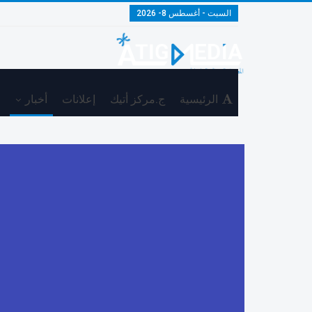
السبت - أغسطس 8- 2026
الرئيسية
ج.مركز أتيك
إعلانات
أخبار
م