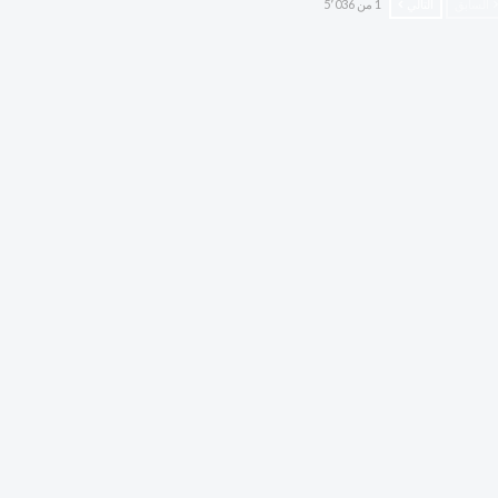
السابق
التالي
1 من 5٬036