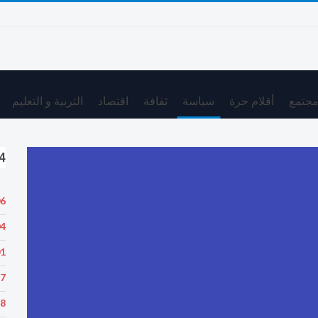
جتمع
أقلام حرة
سياسة
ثقافة
اقتصاد
التربية و التعليم
24 
06
04
01
57
18