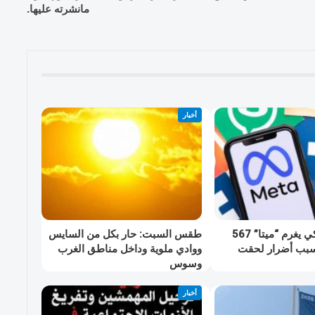
مانشرته عليها.
أخبار
القضاء الأميركي يغرم “ميتا” 567
طقس السبت: حار بكل من السايس
بسبب أضرار لحقت
ووادي ملوية وداخل مناطق الغرب
وسوس
أخبار