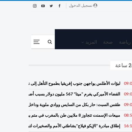
تسجيل الدخول
رياضة
صحة
المزيد
ساعة
09:
لبؤات الأطلس يواجهن جنوب إفريقيا بطموح التأهل إلى نصف نهائي أمم إفر
09:
القضاء الأميركي يغرم “ميتا” 567 مليون دولار بسبب أضرار لحقت بالأطفال
09:
طقس السبت: حار بكل من السايس ووادي ملوية وداخل مناطق الغرب 
08:
مبيعات الإسمنت تتجاوز 8 ملايين طن بالمغرب في متم يوليوز
16:
إطلاق مبادرة “الإيكو فيلاج”بشاطئي الأمم والصخيرات لترسيخ ثقافة الشو