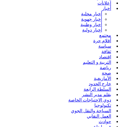
إعلانات
أخبار
أخبار محلية
أخبار جهوية
أخبار وطنية
أخبار دولية
مجتمع
أقلام حرة
سياسة
ثقافة
اقتصاد
التربية و التعليم
رياضة
صحة
الأمازيغية
خارج الحدود
السلطة الرابعة
بقلم مدير النشر
دوي الاحتياجات الخاصة
تكنولوجيا
السياحة والنقل الجوي
العمل النقابي
حوادث
فن وإبداع