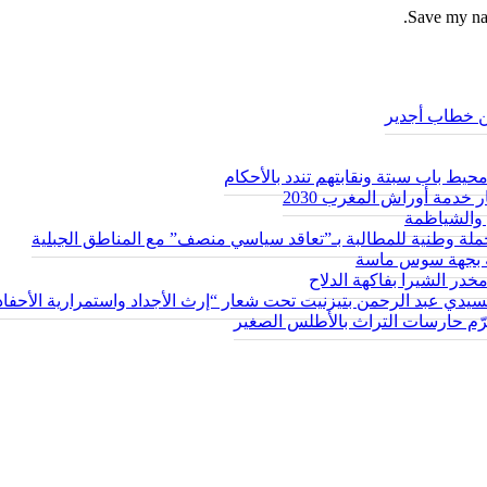
Save my nam
من خطاب أجدير
ط باب سبتة ونقابتهم تندد بالأحكام
 خدمة أوراش المغرب 2030
والشياظمة
حة بجهة سوس ماسة
سيدي عبد الرحمن بتيزنيت تحت شعار “إرث الأجداد واستمرارية الأحفاد
يكرّم حارسات التراث بالأطلس الصغير