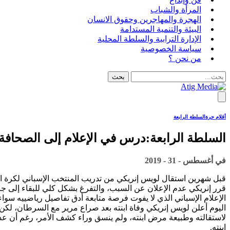
المرأة والشباب
الهجرة والمهاجرين وحقوق الانسان
البيئة والتنمية المستدامة
الإدارة الترابية والسلطة المحلية
سياسة الخصوصية
من نحن ؟
أقلام حرة
السلطة الرابعة
السلطة الرابعة:درس في الإعلام إلى الصحافة
في
أغسطس - 31 - 2019
قبل شهرين استقال لويس إنريكي من تدريب المنتخب الإسباني لكرة الق
قرر إنريكي عدم الإعلان عن السبب، والتفرغ بشكل كلي للبقاء إلى ج
الإعلام الإسباني الذي لا يفوت فرصة متابعة أدق تفاصيل رياضييه سو
اليوم أعلن لويس إنريكي وفاة ابنته بعد صراع مرير مع السرطان، لكن 
لاستقالته وطبيعة مرض ابنته، ولم ينسق وراء كشف الأمر، رغم أن عددا
ابنته.