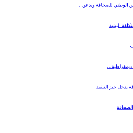
جلس الوطني للصحافة ويدعو…
لفة البيئية
ب
ة ديمقراطية…
 يدخل حيز التنفيذ
الصحافة