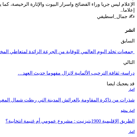
الإعلام ليس جريا وراء الفضائح واسرار البيوت والإثارة الرخيصة، كما 
إعلاما..
✍ جمال_اسطيفي
انشر
السابق
جمعيات تخلد اليوم العالمي للوقاية من الجرعة الزائدة لمتعاطي ال
التالي
دراسة- ثقافة الترحيب الألمانية لاتزال مفهوما حديث العهد…
قد يعجبك ايضا
أخبار
شذرات من ذاكرة المقاومة بالعرائش المدينة التي ربطت شمال ال
أخبار محلية
الطريق الإقليمية 1900بتيزنيت : مشروع عمومي أم غنيمة انتخابية؟
أخبار