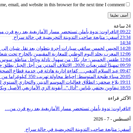
e, email, and website in this browser for the next time I comment.
24 ساعة
09:22
#تافراوت: ندوة بأملن تستحضر مسار الأمازيغية بعد ربع قرن 
23:34
آسفي: متابعة صاحب التدوينة التحريضية في حالة سراح
14:34
14:28
الحبس لخمس سائقي سيارات أجرة بتطوان بعد نقل شبان إلى محي
12:06
المغرب يخلد اليوم الوطني للمغاربة المقيمين بالخارج تحت شعار
12:04
طقس الخميس: ﺣﺎﺭ بكل من سهول تادلة وداخل مناطق سوس 
09:59
تمهيدًا لتشريعيات 2026.. الائتلاف المدني من أجل الجبل يطلق حملة وطنية للمطالبة بـ”تعاقد سياسي منصف” مع المناطق الجبلية
09:47
عبد السلام الدهبي… كفاءة إدارية هادئة في خدمة قطاع الص
20:05
ميناء طنجة المتوسط: إحباط محاولة تهريب 350 كيلوغراما من مخدر الشيرا بفاكهة الدلاح
19:11
بلاغ صحفي: انطلاق فعاليات الموسم الديني والتجاري السنوي ل
18:55
تيفاوين يحتفي بلباس “أدال”.. أيقونة الزي الأمازيغي الأصيل و
الأكثر قراءة
#تافراوت: ندوة بأملن تستحضر مسار الأمازيغية بعد ربع قرن من…
أغسطس - 7 - 2026
آسفي: متابعة صاحب التدوينة التحريضية في حالة سراح