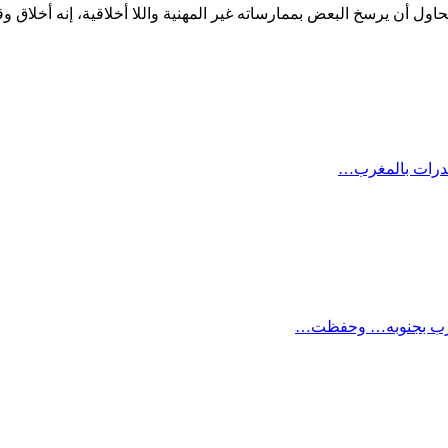
يحاول أن يرسخ البعض بممارساته غير المهنية واللا أخلاقية، إنه أخلاق 
مخدرات بالمغرب…
مغرب بجنوبه… وحفظت…