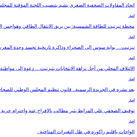
اتحاد المقاولات الصحفية الصغرى يشيد بتنصيب اللجنة المؤقتة للم
أخبار
محطة تيزنيت للطاقة الشمسية: بين بريق الانتقال الطاقي وهواجس التك
أخبار
تيزنيت… بوابة سوس إلى الصحراء وذاكرة تاريخية تجسد وحدة المغر
أخبار
الائتلاف المحلي من أجل نزاهة الانتخابات بتيزنيت… دعوة إلى مواطن
أخبار
بعد نشره في الجريدة الرسمية.. قانون تنظيم المجلس الوطني للصحافة
أخبار
توقيف الصحفي علي المرابط يثير مطالب بالإفراج عنه واحترام حرية 
أخبار
الواحات بإقليم زاكورة في ظل التغيرات المناخية .