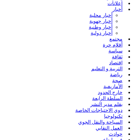
إعلانات
أخبار
أخبار محلية
أخبار جهوية
أخبار وطنية
أخبار دولية
مجتمع
أقلام حرة
سياسة
ثقافة
اقتصاد
التربية و التعليم
رياضة
صحة
الأمازيغية
خارج الحدود
السلطة الرابعة
بقلم مدير النشر
دوي الاحتياجات الخاصة
تكنولوجيا
السياحة والنقل الجوي
العمل النقابي
حوادث
فن وإبداع