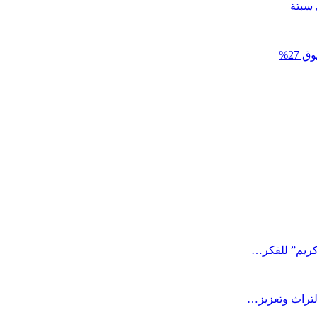
27%
كريم” للفكر…
التراث وتعزيز…