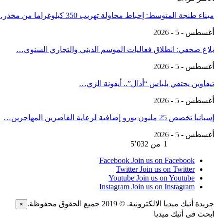
ميناء طنجة المتوسط: إحباط محاولة تهريب 350 كيلوغراما من مخدر…
أغسطس - 5 - 2026
بلاغ صحفي: انطلاق فعاليات الموسم الديني والتجاري السنوي…
أغسطس - 5 - 2026
تيفاوين يحتفي بلباس “أدال”.. أيقونة الزي…
أغسطس - 5 - 2026
إسبانيا تخصص 25 مليون يورو إضافية لرعاية القاصرين المهاجرين…
أغسطس - 5 - 2026
السابق
التالي
1 من 5٬032
Facebook
Join us on Facebook
Twitter
Join us on Twitter
Youtube
Join us on Youtube
Instagram
Join us on Instagram
جريدة أتيك ميديا الالكترونية. © 2019 جميع الحقوق محفوظة.
×
ابحث في أتيك ميديا