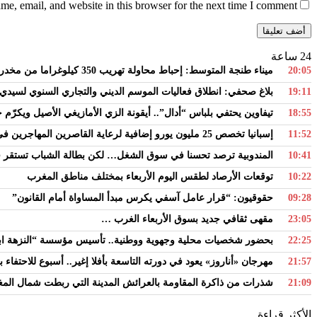
e, email, and website in this browser for the next time I comment.
24 ساعة
20:05
ميناء طنجة المتوسط: إحباط محاولة تهريب 350 كيلوغراما من مخدر الشيرا بفاكهة الدلاح
19:11
بلاغ صحفي: انطلاق فعاليات الموسم الديني والتجاري السنوي لسيدي 
18:55
تيفاوين يحتفي بلباس “أدال”.. أيقونة الزي الأمازيغي الأصيل ويكرّ
11:52
إسبانيا تخصص 25 مليون يورو إضافية لرعاية القاصرين المهاجرين في سبتة
10:41
المندوبية ترصد تحسنا في سوق الشغل… لكن بطالة الشباب تستقر فوق
10:22
توقعات الأرصاد لطقس اليوم الأربعاء بمختلف مناطق المغرب
09:28
حقوقيون: “قرار عامل آسفي يكرس مبدأ المساواة أمام القانون”
23:05
مقهى ثقافي جديد بسوق الأربعاء الغرب …
22:25
بحضور شخصيات محلية وجهوية ووطنية.. تأسيس مؤسسة “النزهة اباكر
21:57
مهرجان «أناروز» يعود في دورته التاسعة بأفلا إغير.. أسبوع للاحتفاء 
21:09
شذرات من ذاكرة المقاومة بالعرائش المدينة التي ربطت شمال ال
الأكثر قراءة