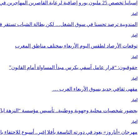
إسبانيا تخصص 25 مليون يورو إضافية لرعاية القاصرين المهاجرين في سبتة
أخبار
المندوبية ترصد تحسنا في سوق الشغل… لكن بطالة الشباب تستقر فوق 
أخبار
توقعات الأرصاد لطقس اليوم الأربعاء بمختلف مناطق المغرب
أخبار
حقوقيون: “قرار عامل آسفي يكرس مبدأ المساواة أمام القانون”
أخبار
مقهى ثقافي جديد بسوق الأربعاء الغرب …
أخبار
بحضور شخصيات محلية وجهوية ووطنية.. تأسيس مؤسسة “النزهة ابا
أخبار
مهرجان «أناروز» يعود في دورته التاسعة بأفلا إغير.. أسبوع للاحتفاء ب