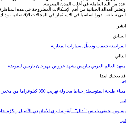
عدد من اليد العاملة في أغلب المدن المغربية.
وتعتبر العدالة الجبائية من أهم الإشكالات المطروحة في هذه المناظر
التي ستلعب دورا اساسيا في الاستثمار في المجالات الإقتصادية، و
انشر
السابق
القراصنة تتعقب وتعطّل سيارات المغاربة
التالي
معهد العالم العربي بباريس يشهد عروض مهرجان باريس للموضة
قد يعجبك ايضا
أخبار
ميناء طنجة المتوسط: إحباط محاولة تهريب 350 كيلوغراما من مخدر الشيرا بفاكهة الدلاح
أخبار
تيفاوين يحتفي بلباس “أدال”.. أيقونة الزي الأمازيغي الأصيل ويكرّم 
أخبار