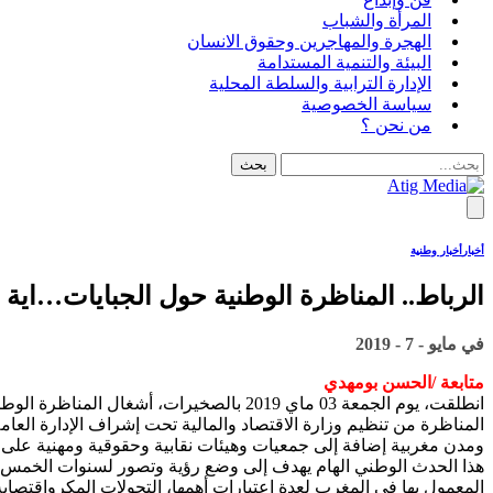
المرأة والشباب
الهجرة والمهاجرين وحقوق الانسان
البيئة والتنمية المستدامة
الإدارة الترابية والسلطة المحلية
سياسة الخصوصية
من نحن ؟
أخبار
أخبار وطنية
الرباط.. المناظرة الوطنية حول الجبايات…اية ع
في
مايو - 7 - 2019
متابعة /الحسن بومهدي
انطلقت، يوم الجمعة 03 ماي 2019 بالصخيرات، أشغال المناظرة الوطنية الثالثة حول الجبايات المنظمة تحت شعار “العدالة الجبائية”.
المناظرة من تنظيم وزارة الاقتصاد والمالية تحت إشراف الإدارة العا
ومدن مغربية إضافة إلى جمعيات وهيئات نقابية وحقوقية ومهنية على 
هذا الحدث الوطني الهام يهدف إلى وضع رؤية وتصور لسنوات الخمس ال
المعمول بها في المغرب لعدة اعتبارات أهمها، التحولات المكرواقتصاي