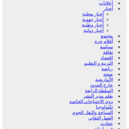
إعلانات
أخبار
أخبار محلية
أخبار جهوية
أخبار وطنية
أخبار دولية
مجتمع
أقلام حرة
سياسة
ثقافة
اقتصاد
التربية و التعليم
رياضة
صحة
الأمازيغية
خارج الحدود
السلطة الرابعة
بقلم مدير النشر
دوي الاحتياجات الخاصة
تكنولوجيا
السياحة والنقل الجوي
العمل النقابي
حوادث
فن وإبداع