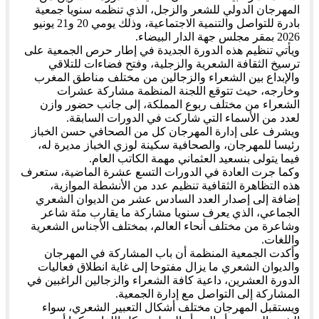
المهرجان الدولي للشعر والزجل، الذي تنظمه سنويا جمعية
بادرة للتواصل والتنمية الاجتماعية، وذلك يومي 20 و21 يونيو
2026 بمقر مجلس جهة الدار البيضاء.
ويأتي تنظيم هذه الدورة الجديدة في إطار حرص الجمعية على
ترسيخ الثقافة الشعرية والزجلية، وفتح فضاءات للتلاقي
والإبداع بين الشعراء والزجالين من مختلف مناطق المغرب
وخارجه، حيث تتوقع اللجنة المنظمة مشاركة عشرات
الشعراء من مختلف ربوع المملكة، إلى جانب حضور وازن
لعدد من الأسماء التي شاركت في الدورات السابقة.
ويشرف على إدارة المهرجان كل من الصحافي حسن الخباز
رئيسا للمهرجان، والصحافية سكينة لوزي الخباز مديرة له،
فيما يتولى بنسعيد العثماني مهمة الكاتب العام.
وكما جرت العادة في الدورات التسع عشرة الماضية، ستعرف
هذه التظاهرة الثقافية تنظيم عدد من الأنشطة الموازية،
إضافة إلى إصدار العدد السادس عشر من الديوان الشعري
الجماعي، الذي يعرف سنويا مشاركة ما يقارب مئة شاعر
وشاعرة من مختلف أنحاء العالم، بمختلف الأجناس الشعرية
واللغات.
وأكدت الجمعية المنظمة أن باب المشاركة في المهرجان
والديوان الشعري ما يزال مفتوحا إلى غاية انطلاق فعاليات
الدورة العشرين، داعية كافة الشعراء والزجالين الراغبين في
المشاركة إلى التواصل مع إدارة الجمعية.
ويستقبل المهرجان مختلف أشكال التعبير الشعري، سواء