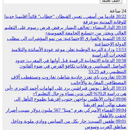
24 ساعة
20:22
قادما من آسفي.. تعيين القبطان “خطاب” قائداً اقليميا جديدا
للوقاية المدنية ببوعرفة
20:10
الدارالبيضاء : تحالف اليسار يرفض فرض رسوم على التعليم
العالي ويحذر من «تسليع الجامعة العمومية»
18:32
التنمية والفوارق الاجتماعية: من نمو المؤشرات إلى مطلب
الدولة الاجتماعية
13:53
وزارة التربية الوطنية تعلن موعد عودة الأساتذة والتلاميذ
للحجرات الدراسية
10:58
الدعاية الانتخابية الرقمية قبل أوانها في المغرب: حدود
التواصل السياسي ورهانات تكافؤ الفرص في ضوء القانون
التنظيمي رقم 53.25
10:38
تغازوت باي تعزز جاذبية شاطئ تغازوت وتستقطب آلاف
المصطافين المغاربة والأجانب
10:33
الرباط : يونس فيراشين يرد على اتهامات أحمد التويزي «أين
هي دراسة الـ70% التي تدين نساء ورجال التعليم؟»
09:06
لبؤات الأطلس يواجهن جنوب إفريقيا بطموح التأهل إلى
نصف نهائي أمم إفريقيا
09:04
القضاء الأميركي يغرم “ميتا” 567 مليون دولار بسبب أضرار
لحقت بالأطفال
09:01
طقس السبت: حار بكل من السايس ووادي ملوية وداخل
مناطق الغرب وسوس