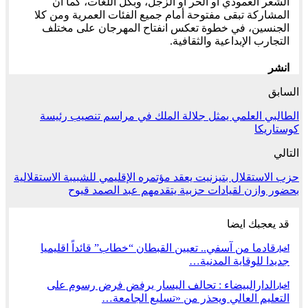
الشعر العمودي أو الحر أو الزجل، وبكل اللغات، كما أن
المشاركة تبقى مفتوحة أمام جميع الفئات العمرية ومن كلا
الجنسين، في خطوة تعكس انفتاح المهرجان على مختلف
التجارب الإبداعية والثقافية.
انشر
السابق
الطالبي العلمي يمثل جلالة الملك في مراسم تنصيب رئيسة
كوستاريكا
التالي
حزب الاستقلال بتيزنيت يعقد مؤتمره الإقليمي للشبيبة الاستقلالية
بحضور وازن لقيادات حزبية يتقدمهم عبد الصمد قيوح
قد يعجبك ايضا
قادما من آسفي.. تعيين القبطان “خطاب” قائداً اقليميا
أخبار
جديدا للوقاية المدنية…
الدارالبيضاء : تحالف اليسار يرفض فرض رسوم على
أخبار
التعليم العالي ويحذر من «تسليع الجامعة…