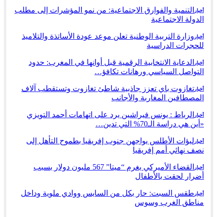
التنمية والفوارق الاجتماعية: من نمو المؤشرات إلى مطلب
أخبار
الدولة الاجتماعية
وزارة التربية الوطنية تعلن موعد عودة الأساتذة والتلاميذ
أخبار
للحجرات الدراسية
الدعاية الانتخابية الرقمية قبل أوانها في المغرب: حدود
أخبار
التواصل السياسي ورهانات تكافؤ…
تغازوت باي تعزز جاذبية شاطئ تغازوت وتستقطب آلاف
أخبار
المصطافين المغاربة والأجانب
الرباط : يونس فيراشين يرد على اتهامات أحمد التويزي
أخبار
«أين هي دراسة الـ70% التي تدين…
لبؤات الأطلس يواجهن جنوب إفريقيا بطموح التأهل إلى
أخبار
نصف نهائي أمم إفريقيا
القضاء الأميركي يغرم “ميتا” 567 مليون دولار بسبب
أخبار
أضرار لحقت بالأطفال
طقس السبت: حار بكل من السايس ووادي ملوية وداخل
أخبار
مناطق الغرب وسوس