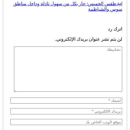
طقس الخميس: ﺣﺎﺭ بكل من سهول تادلة وداخل مناطق
أخبار
سوس والشياظمة
السابق
التالي
اترك رد
لن يتم نشر عنوان بريدك الإلكتروني.