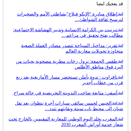
قد يعجبك ايضا
إطلاق مبادرة “الإيكو فيلاج”بشاطئي الأمم والصخيرات
أخبار
لترسيخ ثقافة الشواطئ…
تيزنيت بين الكرامة الإنسانية وتدبير الهشاشة الاجتماعية:
أخبار
مطالب بفتح تحقيق في مزاعم…
تقرير: مداخيل السياحة تتصدر مصادر العملة الصعبة
أخبار
متجاوزة تحويلات مغاربة العالم
طقس الجمعة: نزول زخات مطرية مصحوبة بحبات من
أخبار
البرد فوق مناطق الأطلس
تافراوت : ندوة بأملن تستحضر مسار الأمازيغية بعد ربع
أخبار
قرن من خطاب أجدير
آسفي: متابعة صاحب التدوينة التحريضية في حالة سراح
أخبار
الحبس لخمس سائقي سيارات أجرة بتطوان بعد نقل
أخبار
أخبار
شبان إلى محيط باب سبتة ونقابتهم تندد…
المغرب يخلد اليوم الوطني للمغاربة المقيمين بالخارج تحت
أخبار
شعار خدمة أوراش المغرب 2030