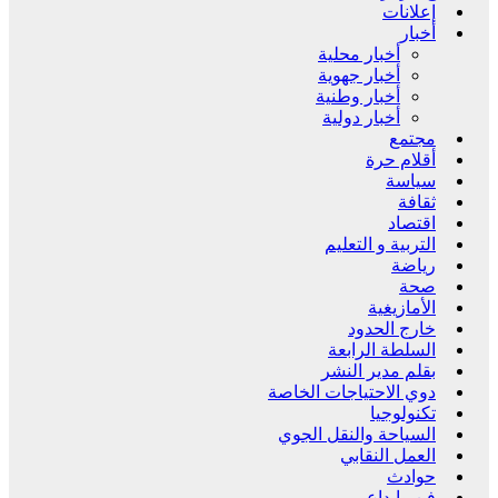
إعلانات
أخبار
أخبار محلية
أخبار جهوية
أخبار وطنية
أخبار دولية
مجتمع
أقلام حرة
سياسة
ثقافة
اقتصاد
التربية و التعليم
رياضة
صحة
الأمازيغية
خارج الحدود
السلطة الرابعة
بقلم مدير النشر
دوي الاحتياجات الخاصة
تكنولوجيا
السياحة والنقل الجوي
العمل النقابي
حوادث
فن وإبداع