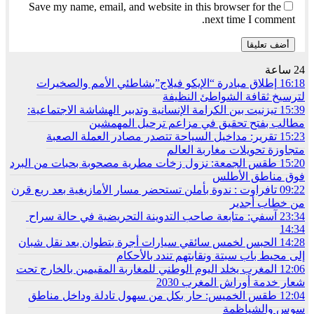
Save my name, email, and website in this browser for the
next time I comment.
24 ساعة
16:18
إطلاق مبادرة “الإيكو فيلاج”بشاطئي الأمم والصخيرات
لترسيخ ثقافة الشواطئ النظيفة
15:39
تيزنيت بين الكرامة الإنسانية وتدبير الهشاشة الاجتماعية:
مطالب بفتح تحقيق في مزاعم ترحيل المهمشين
15:23
تقرير: مداخيل السياحة تتصدر مصادر العملة الصعبة
متجاوزة تحويلات مغاربة العالم
15:20
طقس الجمعة: نزول زخات مطرية مصحوبة بحبات من البرد
فوق مناطق الأطلس
09:22
تافراوت : ندوة بأملن تستحضر مسار الأمازيغية بعد ربع قرن
من خطاب أجدير
23:34
آسفي: متابعة صاحب التدوينة التحريضية في حالة سراح
14:34
14:28
الحبس لخمس سائقي سيارات أجرة بتطوان بعد نقل شبان
إلى محيط باب سبتة ونقابتهم تندد بالأحكام
12:06
المغرب يخلد اليوم الوطني للمغاربة المقيمين بالخارج تحت
شعار خدمة أوراش المغرب 2030
12:04
طقس الخميس: ﺣﺎﺭ بكل من سهول تادلة وداخل مناطق
سوس والشياظمة