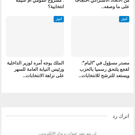
من الاتحاد الاشتراكي احتجاجًا
: مشروع عمومي أم غنيمة
على ما وصفه…
انتخابية؟
أخبار
أخبار
مصدر مسؤول في “البام”:
الملك يوجه أمره لوزير الداخلية
لقجع يلتحق رسميا بالحزب
ورئيس النيابة العامة للسهر
ويستعد للترشح للانتخابات…
على نزاهة الانتخابات…
السابق
التالي
اترك رد
لن يتم نشر عنوان بريدك الإلكتروني.