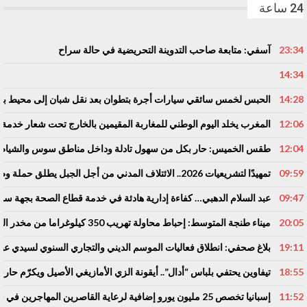
24 ساعة
23:34
آسفي: متابعة صاحب التدوينة التحريضية في حالة سراح
14:34
14:28
الحبس لخمس سائقي سيارات أجرة بتطوان بعد نقل شبان إلى محيط باب س
12:06
المغرب يخلد اليوم الوطني للمغاربة المقيمين بالخارج تحت شعار خدمة أو
12:04
طقس الخميس: ﺣﺎﺭ بكل من سهول تادلة وداخل مناطق سوس والشياظ
09:59
تمهيدًا لتشريعيات 2026.. الائتلاف المدني من أجل الجبل يطلق حملة وطنية للمطالبة بـ”تعاقد سياسي منصف” مع المناطق الجبلية
09:47
عبد السلام الدهبي… كفاءة إدارية هادئة في خدمة قطاع الصحة بجهة 
20:05
ميناء طنجة المتوسط: إحباط محاولة تهريب 350 كيلوغراما من مخدر الشيرا بفاكهة الدلاح
19:11
بلاغ صحفي: انطلاق فعاليات الموسم الديني والتجاري السنوي لسيدي عبد
18:55
تيفاوين يحتفي بلباس “أدال”.. أيقونة الزي الأمازيغي الأصيل ويكرّم حا
11:52
إسبانيا تخصص 25 مليون يورو إضافية لرعاية القاصرين المهاجرين في سبتة