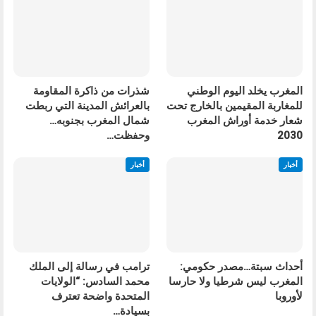
المغرب يخلد اليوم الوطني
شذرات من ذاكرة المقاومة
للمغاربة المقيمين بالخارج تحت
بالعرائش المدينة التي ربطت
شعار خدمة أوراش المغرب
شمال المغرب بجنوبه…
2030
وحفظت…
أخبار
أخبار
أحداث سبتة…مصدر حكومي:
ترامب في رسالة إلى الملك
المغرب ليس شرطيا ولا حارسا
محمد السادس: “الولايات
لأوروبا
المتحدة واضحة تعترف
بسيادة…