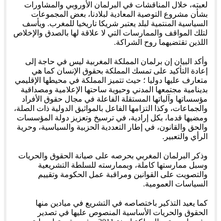
لعبته، خلال المناقشات في البرلمان الأوروبي والمشاورات
بشأن مشروع التوصية المعادية لبلادنا، بعض المجموعات
السياسية المنتمية لبلد يعتبر شريكا تاريخيا للمغرب. ويأسف
لتلك المواقف والممارسات التي لا علاقة لها بالصدق والإخلاص
اللذين تقتضيهما روح الشراكة.
وأكد البيان إن برلمان المملكة المغربية ليس في حاجة إلى
إعادة التأكيد على تمسك المملكة بحقوق الإنسان كما هي
متعارف عليها دوليا ؛ حيث تتميز المملكة في محيطها الإقليمي
بدينامية مجتمعها المدني وحيوية ساحتها الإعلامية ومصداقية
مؤسساتها وآلياتها المستقلة الفاعلة في مجال حقوق الأفراد
والجماعات، وكذا التزامها الفاعل بالمواثيق الدولية ذات الصلة،
ومضيها قدما، بكل إرادية، في ترسيخ وتعزيز دولة المؤسسات
والحق والقانون، في إطار التعددية الحزبية والسياسية، وحرية
الرأي والتعبير.
وذكر البرلمان المغربي بحرصه على صيانة الحقوق والحريات
وسبل ممارستها كاملة، وبممارسته للسلطة التشريعية
والتصويت على القوانين ومراقبة عمل الحكومة وتقييم
السياسات العمومية.
كما يعيد التذكير باختصاصه في التشريع في ميادين منها
الحقوق والحريات الأساسية المنصوص عليها في تصدير