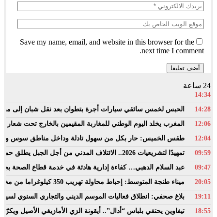
Save my name, email, and website in this browser for the
next time I comment.
24 ساعة
14:34
14:28
الحبس لخمس سائقي سيارات أجرة بتطوان بعد نقل شبان إلى محيط با
12:06
المغرب يخلد اليوم الوطني للمغاربة المقيمين بالخارج تحت شعار خدم
12:04
طقس الخميس: ﺣﺎﺭ بكل من سهول تادلة وداخل مناطق سوس وال
09:59
تمهيدًا لتشريعيات 2026.. الائتلاف المدني من أجل الجبل يطلق حملة وطنية للمطالبة بـ”تعاقد سياسي منصف” مع المناطق الجبلية
09:47
عبد السلام الدهبي… كفاءة إدارية هادئة في خدمة قطاع الصحة ب
20:05
ميناء طنجة المتوسط: إحباط محاولة تهريب 350 كيلوغراما من مخدر الشيرا بفاكهة الدلاح
19:11
بلاغ صحفي: انطلاق فعاليات الموسم الديني والتجاري السنوي لسيدي
18:55
تيفاوين يحتفي بلباس “أدال”.. أيقونة الزي الأمازيغي الأصيل ويكرّ