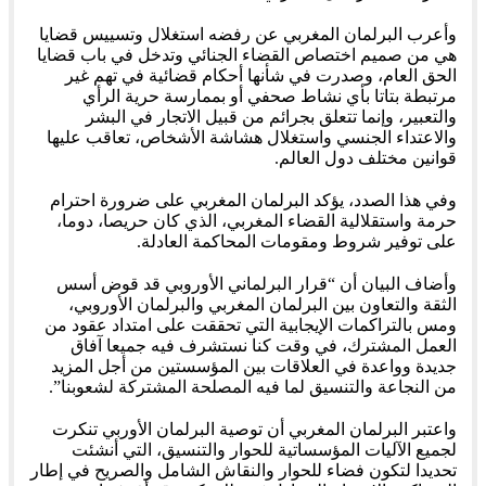
وأعرب البرلمان المغربي عن رفضه استغلال وتسييس قضايا
هي من صميم اختصاص القضاء الجنائي وتدخل في باب قضايا
الحق العام، وصدرت في شأنها أحكام قضائية في تهم غير
مرتبطة بتاتا بأي نشاط صحفي أو بممارسة حرية الرأي
والتعبير، وإنما تتعلق بجرائم من قبيل الاتجار في البشر
والاعتداء الجنسي واستغلال هشاشة الأشخاص، تعاقب عليها
قوانين مختلف دول العالم.
وفي هذا الصدد، يؤكد البرلمان المغربي على ضرورة احترام
حرمة واستقلالية القضاء المغربي، الذي كان حريصا، دوما،
على توفير شروط ومقومات المحاكمة العادلة.
وأضاف البيان أن “قرار البرلماني الأوروبي قد قوض أسس
الثقة والتعاون بين البرلمان المغربي والبرلمان الأوروبي،
ومس بالتراكمات الإيجابية التي تحققت على امتداد عقود من
العمل المشترك، في وقت كنا نستشرف فيه جميعا آفاق
جديدة وواعدة في العلاقات بين المؤسستين من أجل المزيد
من النجاعة والتنسيق لما فيه المصلحة المشتركة لشعوبنا”.
واعتبر البرلمان المغربي أن توصية البرلمان الأوربي تنكرت
لجميع الآليات المؤسساتية للحوار والتنسيق، التي أنشئت
تحديدا لتكون فضاء للحوار والنقاش الشامل والصريح في إطار