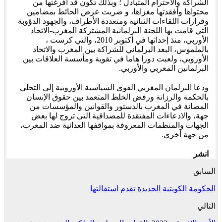
الشراكة والاحترام المتبادل ؛ وبذلك تكون قد أفرغتها من
محتواها وأفقدتها مغزاها، و ضربت عرض الحائط بمضامين
وقرارات اللقاءات الثنائية ومتعددة الأطراف، والجهود الدؤوبة
التي قامت بها اللجنة البرلمانية المشتركة المغرب-الاتحاد
الأوربي، منذ إحداثها في أكتوبر 2010، والتي كرست ،
بالملموس، البعد البرلماني للشراكة بين المغرب والاتحاد
الأوروبي، ولعبت دورا هاما في تقوية ومأسسة العلاقات بين
البرلمانين المغربي والأوربي.
ودعا البرلمان المغربي القوى السياسية الأوروبية إلى التحلي
بالحكمة والرزانة ورفض الخلط المتعمد بين حقوق الإنسان
المصانة في المغرب بالدستور والقوانين والمؤسسات من
جهة، والادعاءات المفتقدة للمصداقية التي تروج لها بعض
الجهات والمنظمات المعروفة بمواقفها العدائية ضد المغرب،
من جهة أخرى.
انشر
السابق
الحكومة الكويتية الجديدة تقدم استقالتها
التالي