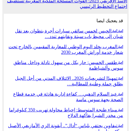
الأسد الإفريقي 2023: القوات المسلحة الملكية المغربية تستضيف
اجتماع التخطيط الرئيسي
قد يعجبك ايضا
الحبس لخمس سائقي سيارات أجرة بتطوان بعد نقل
أخبار
أخبار
شبان إلى محيط باب سبتة ونقابتهم تندد…
المغرب يخلد اليوم الوطني للمغاربة المقيمين بالخارج تحت
أخبار
شعار خدمة أوراش المغرب 2030
طقس الخميس: ﺣﺎﺭ بكل من سهول تادلة وداخل مناطق
أخبار
سوس والشياظمة
تمهيدًا لتشريعيات 2026.. الائتلاف المدني من أجل الجبل
أخبار
يطلق حملة وطنية للمطالبة…
عبد السلام الدهبي… كفاءة إدارية هادئة في خدمة قطاع
أخبار
الصحة بجهة سوس ماسة
ميناء طنجة المتوسط: إحباط محاولة تهريب 350 كيلوغراما
أخبار
من مخدر الشيرا بفاكهة الدلاح
تيفاوين يحتفي بلباس “أدال”.. أيقونة الزي الأمازيغي الأصيل
أخبار