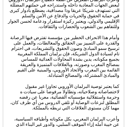
لبعض الجهات المعادية داخله واستدراجه في حملتهم المضللة
التي تستهدف شريكا عريقا وذا مصداقية، يضطلع بأدوار كبرى
في حماية الحقوق والحريات والدفاع عن الأمن والسلم
الإقليمي والدولي، ويعتبر ركيزة استقرار ودعامة لحسن الجوار
وللتفاهم بين الشعوب والحضارات والثقافات.
وأمام هذا الانحراف الخطير من مؤسسة تفترض فيها الرصانة
والقدرة على التمييز بين الحقائق والمغالطات، والعمل على
ترسيخ سمو المبادئ وصون الحقوق والتشريعات، في احترام
تام لسيادة الدول الشريكة، فإن برلمان المملكة المغربية
بجميع مكوناته، يدين بشدة المحاولات العدائية للمساس
بمصالح المغرب وصورته، وبالعلاقات المتميزة والعريقة
القائمة بين المغرب والاتحاد الأوروبي، والمبنية على القيم
والمبادئ المشتركة، والمصالح المتبادلة.
كما يعتبر توصية البرلمان الأوروبي تجاوزا غير مقبول
لاختصاصاته وصلاحياته، وتطاولا مرفوضا على سيادت ه
وحرمة واستقلالية مؤسساته القضائية، معربا عن رفضه
المطلق لنزعات الوصاية أو تلقي الدروس من أي طرف كان،
مهما كان مستوى العلاقات التي تربطه بالمملكة.
وأعرب البرلمان المغربي، بكل مكوناته وأطيافه السياسية،
عن خيبة أمله إزاء الموقف السلبي، والدور غير البناء الذي