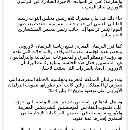
والحازمة؛ على إثر المواقف الأخيرة الصادرة عن البرلمان
الأوروبي تجاه المغرب.
جاء ذلك في بيان مشترك تلاه رئيس مجلس النواب رشيد
الطالبي العلمي في ختام جلسة عمومية انعقدت بعد ظهر
اليوم الإثنين ترأسها إلى جانب رئيس مجلس المستشارين
النعم ميارة.
كما قرر البرلمان المغربي تبليغ رئاسة البرلمان الأوروبي
بمحضر هذه الجلسة متضمنا للمواقف والمداخلات التي تقدم
بها رؤساء وممثلو الفرق والمجموعات البرلمانية والبرلمانيون
غير المنتسبين خلال هذه الجلسة؛ وتبليغ رئاسة البرلمان
الأوروبي، أيضا، بالقرارات التي ستتخذ لاحقا.
وندد برلمان المملكة المغربية بمجلسيه بالحملة المغرضة التي
تتعرض لها المملكة، والتي كانت آخر تطوراتها تصويت البرلمان
الأوروبي على توصية بتاريخ 19 يناير 2023.
وسجل باندهاش وامتعاض شديدين هذه التوصية التي أجهزت
على منسوب الثقة بين المؤسستين التشريعيتين المغربية
والأوروبية ومست في الصميم بالتراكمات الإيجابية التي
استغرق إنجازها عدة عقود.
وأعرب البرلمان المغربي عن أسفه لانصياع البرلمان الأوروبي