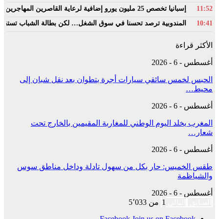
11:52
إسبانيا تخصص 25 مليون يورو إضافية لرعاية القاصرين المهاجرين في سبتة
10:41
المندوبية ترصد تحسنا في سوق الشغل… لكن بطالة الشباب تستقر فو
الأكثر قراءة
أغسطس - 6 - 2026
الحبس لخمس سائقي سيارات أجرة بتطوان بعد نقل شبان إلى
محيط…
أغسطس - 6 - 2026
المغرب يخلد اليوم الوطني للمغاربة المقيمين بالخارج تحت
شعار…
أغسطس - 6 - 2026
طقس الخميس: ﺣﺎﺭ بكل من سهول تادلة وداخل مناطق سوس
والشياظمة
أغسطس - 6 - 2026
السابق
التالي
1 من 5٬033
Facebook
Join us on Facebook