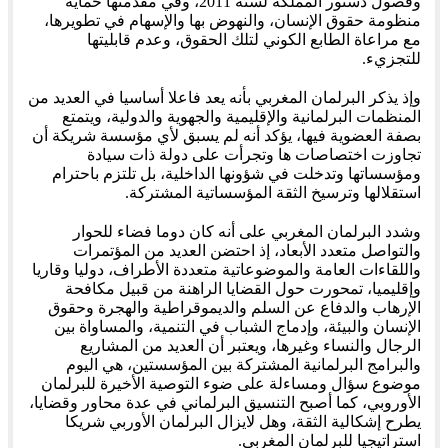
وفصول دستور المملكة لسنة 2011، وفي مقدمتها حماية
منظومة حقوق الإنسان، والنهوض بها والإسهام في تطويرها،
مع مراعاة الطابع الكوني لتلك الحقوق، وعدم قابليتها
للتجزيء.
وإذ يذكر البرلمان المغربي بأنه يعد فاعلا أساسيا في العديد من
المنظمات البرلمانية والإقليمية والجهوية والدولية، ويتمتع
بصفة العضوية فيها، يؤكد أنه لم يسبق لأي مؤسسة شريكة أن
تجاوزت اختصاصات ها وتجرأت على دولة ذات سيادة
ومؤسساتها وتدخلت في شؤونها الداخلية، بل تلتزم باحترام
استقلالها وترسيخ الثقة المؤسساتية المشتركة.
وشدد البرلمان المغربي على أنه كان دوما فضاء للحوار
والتواصل متعدد الأبعاد، إذ احتضن العديد من المؤتمرات
واللقاءات العامة والموضوعاتية متعددة الأطراف، دوليا وقاريا
وإقليميا، تمحورت حول القضايا الراهنة من قبيل مكافحة
الإرهاب والدفاع عن السلم والديموقراطية والهجرة وحقوق
الإنسان والبيئة، وإدماج الشباب في التنمية، والمساواة بين
الرجال والنساء وغيرها، ويعتبر أن العديد من المشاريع
والبرامج البرلمانية المشتركة بين المؤسستين، هي اليوم
موضوع سؤال ومساءلة على ضوء التوصية الأخيرة للبرلمان
الأوروبي، كما أصبح التنسيق البرلماني في عدة محاور وقضايا،
يطرح إشكالية الثقة، وهل لايزال البرلمان الأوربي شريكا
استراتيجيا للبرلمان المغربي.