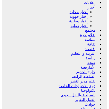
إعلانات
أخبار
أخبار محلية
أخبار جهوية
أخبار وطنية
أخبار دولية
مجتمع
أقلام حرة
سياسة
ثقافة
اقتصاد
التربية و التعليم
رياضة
صحة
الأمازيغية
خارج الحدود
السلطة الرابعة
بقلم مدير النشر
دوي الاحتياجات الخاصة
تكنولوجيا
السياحة والنقل الجوي
العمل النقابي
حوادث
فن وإبداع