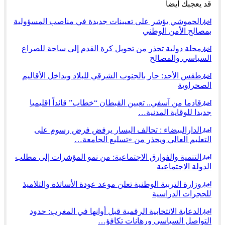
قد يعجبك ايضا
الحموشي يؤشر على تعيينات جديدة في مناصب المسؤولية
أخبار
بمصالح الأمن الوطني
مجلة دولية تحذر من تحويل كرة القدم إلى ساحة للصراع
أخبار
السياسي والمصالح
طقس الأحد: حار بالجنوب الشرقي للبلاد وبداخل الأقاليم
أخبار
الصحراوية
قادما من آسفي.. تعيين القبطان “خطاب” قائداً اقليميا
أخبار
جديدا للوقاية المدنية…
الدارالبيضاء : تحالف اليسار يرفض فرض رسوم على
أخبار
التعليم العالي ويحذر من «تسليع الجامعة…
التنمية والفوارق الاجتماعية: من نمو المؤشرات إلى مطلب
أخبار
الدولة الاجتماعية
وزارة التربية الوطنية تعلن موعد عودة الأساتذة والتلاميذ
أخبار
للحجرات الدراسية
الدعاية الانتخابية الرقمية قبل أوانها في المغرب: حدود
أخبار
التواصل السياسي ورهانات تكافؤ…