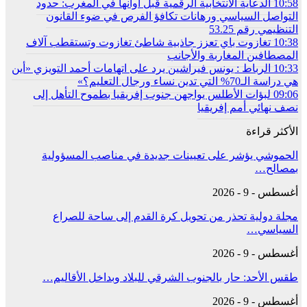
10:58
الدعاية الانتخابية الرقمية قبل أوانها في المغرب: حدود
التواصل السياسي ورهانات تكافؤ الفرص في ضوء القانون
التنظيمي رقم 53.25
10:38
تغازوت باي تعزز جاذبية شاطئ تغازوت وتستقطب آلاف
المصطافين المغاربة والأجانب
10:33
الرباط : يونس فيراشين يرد على اتهامات أحمد التويزي «أين
هي دراسة الـ70% التي تدين نساء ورجال التعليم؟»
09:06
لبؤات الأطلس يواجهن جنوب إفريقيا بطموح التأهل إلى
نصف نهائي أمم إفريقيا
الأكثر قراءة
الحموشي يؤشر على تعيينات جديدة في مناصب المسؤولية
بمصالح…
أغسطس - 9 - 2026
مجلة دولية تحذر من تحويل كرة القدم إلى ساحة للصراع
السياسي…
أغسطس - 9 - 2026
طقس الأحد: حار بالجنوب الشرقي للبلاد وبداخل الأقاليم…
أغسطس - 9 - 2026