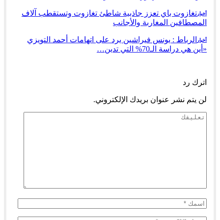
تغازوت باي تعزز جاذبية شاطئ تغازوت وتستقطب آلاف
أخبار
المصطافين المغاربة والأجانب
الرباط : يونس فيراشين يرد على اتهامات أحمد التويزي
أخبار
«أين هي دراسة الـ70% التي تدين…
السابق
التالي
اترك رد
لن يتم نشر عنوان بريدك الإلكتروني.