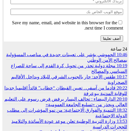
Save my name, email, and website in this browser for the
next time I comment.
24 ساعة
10:46
الحموشي يؤشر على تعيينات جديدة في مناصب المسؤولية
بمصالح الأمن الوطني
10:19
مجلة دولية تحذر من تحويل كرة القدم إلى ساحة للصراع
السياسي والمصالح
10:17
طقس الأحد: حار بالجنوب الشرقي للبلاد وبداخل الأقاليم
الصحراوية
20:22
قادما من آسفي.. تعيين القبطان “خطاب” قائداً اقليميا جديدا
للوقاية المدنية ببوعرفة
20:10
الدارالبيضاء : تحالف اليسار يرفض فرض رسوم على التعليم
العالي ويحذر من «تسليع الجامعة العمومية»
18:32
التنمية والفوارق الاجتماعية: من نمو المؤشرات إلى مطلب
الدولة الاجتماعية
13:53
وزارة التربية الوطنية تعلن موعد عودة الأساتذة والتلاميذ
للحجرات الدراسية