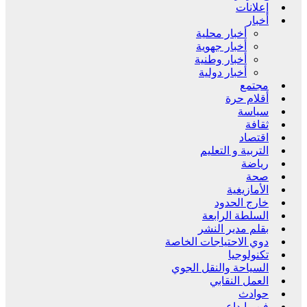
إعلانات
أخبار
أخبار محلية
أخبار جهوية
أخبار وطنية
أخبار دولية
مجتمع
أقلام حرة
سياسة
ثقافة
اقتصاد
التربية و التعليم
رياضة
صحة
الأمازيغية
خارج الحدود
السلطة الرابعة
بقلم مدير النشر
دوي الاحتياجات الخاصة
تكنولوجيا
السياحة والنقل الجوي
العمل النقابي
حوادث
فن وإبداع