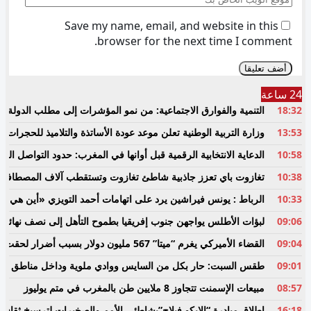
Save my name, email, and website in this
browser for the next time I comment.
24 ساعة
18:32
التنمية والفوارق الاجتماعية: من نمو المؤشرات إلى مطلب الدولة ال
13:53
وزارة التربية الوطنية تعلن موعد عودة الأساتذة والتلاميذ للحجرات ا
10:58
الدعاية الانتخابية الرقمية قبل أوانها في المغرب: حدود التواصل الس
10:38
تغازوت باي تعزز جاذبية شاطئ تغازوت وتستقطب آلاف المصطافين ا
10:33
الرباط : يونس فيراشين يرد على اتهامات أحمد التويزي «أين هي دراسة الـ70% التي تدين نساء ورجال
09:06
لبؤات الأطلس يواجهن جنوب إفريقيا بطموح التأهل إلى نصف نهائي أ
09:04
القضاء الأميركي يغرم “ميتا” 567 مليون دولار بسبب أضرار لحقت بالأطفال
09:01
طقس السبت: حار بكل من السايس ووادي ملوية وداخل مناطق ا
08:57
مبيعات الإسمنت تتجاوز 8 ملايين طن بالمغرب في متم يوليوز
16:18
إطلاق مبادرة “الإيكو فيلاج”بشاطئي الأمم والصخيرات لترسيخ ثقافة