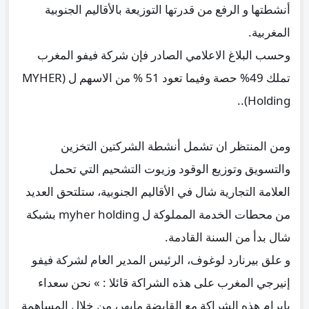
أنشطتها و الرفع من قدرتها التوزيعة بالأقاليم الجنوبية
المغربية.
وحسب البلاغ الاعلامي الصادر فإن شركة فيفو المغرب
تملك 49% حصة وفيما تعود 51 % من الاسهم ل (MYHER
Holding)..
ومن المنتظر ان تشمل أنشطة الشركتين التخزين
والتسويق وتوزيع الوقود وزيوت التشحيم التي تحمل
العلامة التجارية شال في الأقاليم الجنوبية، ستلتحق العديد
من محطات الخدمة المملوكة ل myher holding بشبكة
شال بدأ من السنة القادمة.
و علق بيرنارد لوغوف، الرئيس المدير العام لشركة فيفو
إنيرجي المغرب على هذه الشراكة قائلا : » نحن سعداء
بإبرام هذه الشراكة مع القابضة مايهر، من خلال المساهمة