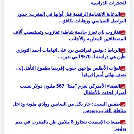
للحجرات الدراسية
الدعاية الانتخابية الرقمية قبل أوانها في المغرب: حدود
أخبار
التواصل السياسي ورهانات تكافؤ…
تغازوت باي تعزز جاذبية شاطئ تغازوت وتستقطب آلاف
أخبار
المصطافين المغاربة والأجانب
الرباط : يونس فيراشين يرد على اتهامات أحمد التويزي
أخبار
«أين هي دراسة الـ70% التي تدين…
لبؤات الأطلس يواجهن جنوب إفريقيا بطموح التأهل إلى
أخبار
نصف نهائي أمم إفريقيا
القضاء الأميركي يغرم “ميتا” 567 مليون دولار بسبب
أخبار
أضرار لحقت بالأطفال
طقس السبت: حار بكل من السايس ووادي ملوية وداخل
أخبار
مناطق الغرب وسوس
مبيعات الإسمنت تتجاوز 8 ملايين طن بالمغرب في متم
أخبار
يوليوز