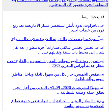
المنطقة الحرة بحضور كل المتدخلين.
قد يعجبك ايضا
#تافراوت: ندوة بأملن تستحضر مسار الأمازيغية بعد ربع
أخبار
قرن من خطاب أجدير
آسفي: متابعة صاحب التدوينة التحريضية في حالة سراح
أخبار
الحبس لخمس سائقي سيارات أجرة بتطوان بعد نقل
أخبار
أخبار
شبان إلى محيط باب سبتة ونقابتهم تندد…
المغرب يخلد اليوم الوطني للمغاربة المقيمين بالخارج تحت
أخبار
شعار خدمة أوراش المغرب 2030
طقس الخميس: ﺣﺎﺭ بكل من سهول تادلة وداخل مناطق
أخبار
سوس والشياظمة
تمهيدًا لتشريعيات 2026.. الائتلاف المدني من أجل الجبل
أخبار
يطلق حملة وطنية للمطالبة…
عبد السلام الدهبي… كفاءة إدارية هادئة في خدمة قطاع
أخبار
الصحة بجهة سوس ماسة