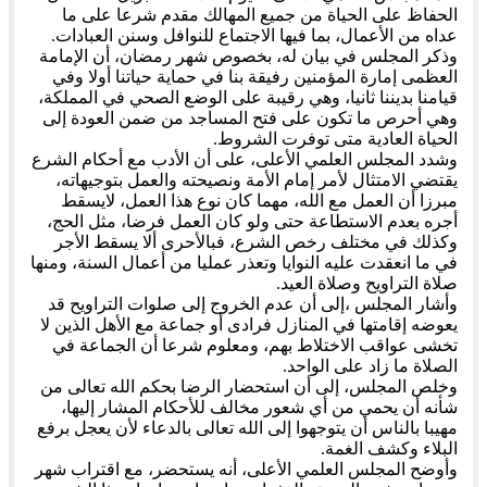
الحفاظ على الحياة من جميع المهالك مقدم شرعا على ما
عداه من الأعمال، بما فيها الاجتماع للنوافل وسنن العبادات.
وذكر المجلس في بيان له، بخصوص شهر رمضان، أن الإمامة
العظمى إمارة المؤمنين رفيقة بنا في حماية حياتنا أولا وفي
قيامنا بديننا ثانيا، وهي رقيبة على الوضع الصحي في المملكة،
وهي أحرص ما تكون على فتح المساجد من ضمن العودة إلى
الحياة العادية متى توفرت الشروط.
وشدد المجلس العلمي الأعلى، على أن الأدب مع أحكام الشرع
يقتضي الامتثال لأمر إمام الأمة ونصيحته والعمل بتوجيهاته،
مبرزا أن العمل مع الله، مهما كان نوع هذا العمل، لايسقط
أجره بعدم الاستطاعة حتى ولو كان العمل فرضا، مثل الحج،
وكذلك في مختلف رخص الشرع، فبالأحرى ألا يسقط الأجر
في ما انعقدت عليه النوايا وتعذر عمليا من أعمال السنة، ومنها
صلاة التراويح وصلاة العيد.
وأشار المجلس ،إلى أن عدم الخروج إلى صلوات التراويح قد
يعوضه إقامتها في المنازل فرادى أو جماعة مع الأهل الذين لا
تخشى عواقب الاختلاط بهم، ومعلوم شرعا أن الجماعة في
الصلاة ما زاد على الواحد.
وخلص المجلس، إلى أن استحضار الرضا بحكم الله تعالى من
شأنه أن يحمي من أي شعور مخالف للأحكام المشار إليها،
مهيبا بالناس أن يتوجهوا إلى الله تعالى بالدعاء لأن يعجل برفع
البلاء وكشف الغمة.
وأوضح المجلس العلمي الأعلى، أنه يستحضر، مع اقتراب شهر