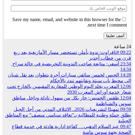
Save my name, email, and website in this browser for the
next time I comment.
24 ساعة
09:22
#تافراوت: ندوة بأملن تستحضر مسار الأمازيغية بعد ربع
قرن من خطاب أجدير
23:34
آسفي: متابعة صاحب التدوينة التحريضية في حالة سراح
14:34
14:28
الحبس لخمس سائقي سيارات أجرة بتطوان بعد نقل شبان
إلى محيط باب سبتة ونقابتهم تندد بالأحكام
12:06
المغرب يخلد اليوم الوطني للمغاربة المقيمين بالخارج تحت
شعار خدمة أوراش المغرب 2030
12:04
طقس الخميس: ﺣﺎﺭ بكل من سهول تادلة وداخل مناطق
سوس والشياظمة
09:59
تمهيدًا لتشريعيات 2026.. الائتلاف المدني من أجل الجبل
يطلق حملة وطنية للمطالبة بـ”تعاقد سياسي منصف” مع المناطق
الجبلية
09:47
عبد السلام الدهبي… كفاءة إدارية هادئة في خدمة قطاع
الصحة بجهة سوس ماسة