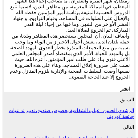
رمضان، شهر المبرة والغفران، ما يصاحب إحياء هذا الشهر
المعظم، في المملكة المغربية، من مظاهر التدين، لاسيما تتبع
الدروس الحسنية المنيفة برئاسة أمير المؤمنين حفظه الله
والإقبال على الصلوات في المساجد، وقيام التراويح، واجتهاد
العشر الأواخر من الشهر، وما فيها من إحياء ليلة القدر
المباركة، ثم الخروج لصلاة العيد.
وأضاف البيان، أن المجلس يستحضر هذه المظاهر وبلدنا، من
جملة بلدان الدنيا، يعيش أحوال الاحتراز من الوباء وما وجب
بسببه من منع التجمعات المنذرة بخطر العدوى المهدد للصحة،
بل والمهدد للحياة، الأمر الذي بمقتضاه أصدر المجلس العلمي
الأعلى فتوى بناء على طلب أمير المؤمنين، أعزه الله، حيث
نصت على ضرورة إغلاق المساجد، وبناء على هذه الضرورة
نفسها أوصت السلطات الصحية والإدارية بلزوم المنازل وعدم
الخروج إلا عند الحاجة القصوى.
انشر
السابق
الرشدي الحسن : غياب الشفافية بخصوص صندوق تدبير تداعيات
جائحة كورونا.
التالي
جهة سوس ماسة : إجتماع عن بعد لدراسة حالة تقدم مشروع