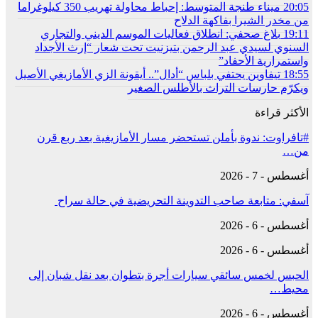
20:05
ميناء طنجة المتوسط: إحباط محاولة تهريب 350 كيلوغراما
من مخدر الشيرا بفاكهة الدلاح
19:11
بلاغ صحفي: انطلاق فعاليات الموسم الديني والتجاري
السنوي لسيدي عبد الرحمن بتيزنيت تحت شعار “إرث الأجداد
واستمرارية الأحفاد”
18:55
تيفاوين يحتفي بلباس “أدال”.. أيقونة الزي الأمازيغي الأصيل
ويكرّم حارسات التراث بالأطلس الصغير
الأكثر قراءة
#تافراوت: ندوة بأملن تستحضر مسار الأمازيغية بعد ربع قرن
من…
أغسطس - 7 - 2026
آسفي: متابعة صاحب التدوينة التحريضية في حالة سراح
أغسطس - 6 - 2026
أغسطس - 6 - 2026
الحبس لخمس سائقي سيارات أجرة بتطوان بعد نقل شبان إلى
محيط…
أغسطس - 6 - 2026