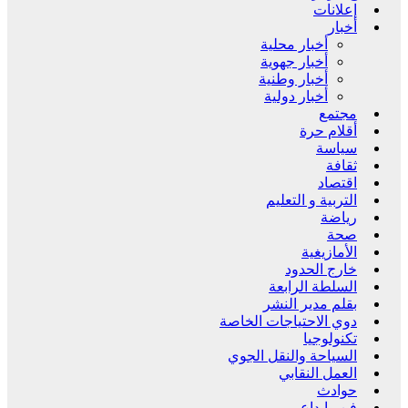
إعلانات
أخبار
أخبار محلية
أخبار جهوية
أخبار وطنية
أخبار دولية
مجتمع
أقلام حرة
سياسة
ثقافة
اقتصاد
التربية و التعليم
رياضة
صحة
الأمازيغية
خارج الحدود
السلطة الرابعة
بقلم مدير النشر
دوي الاحتياجات الخاصة
تكنولوجيا
السياحة والنقل الجوي
العمل النقابي
حوادث
فن وإبداع