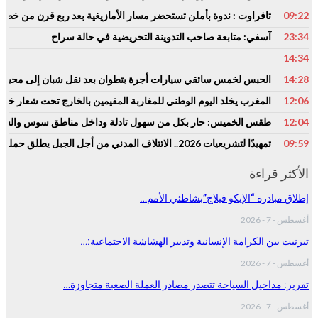
09:22
تافراوت : ندوة بأملن تستحضر مسار الأمازيغية بعد ربع قرن من خطا
23:34
آسفي: متابعة صاحب التدوينة التحريضية في حالة سراح
14:34
14:28
الحبس لخمس سائقي سيارات أجرة بتطوان بعد نقل شبان إلى محيط باب
12:06
المغرب يخلد اليوم الوطني للمغاربة المقيمين بالخارج تحت شعار خدمة 
12:04
طقس الخميس: ﺣﺎﺭ بكل من سهول تادلة وداخل مناطق سوس والشي
09:59
تمهيدًا لتشريعيات 2026.. الائتلاف المدني من أجل الجبل يطلق حملة وطنية للمطالبة بـ”تعاقد سياسي منصف” مع المناطق الجبلية
الأكثر قراءة
إطلاق مبادرة “الإيكو فيلاج”بشاطئي الأمم…
أغسطس - 7 - 2026
تيزنيت بين الكرامة الإنسانية وتدبير الهشاشة الاجتماعية:…
أغسطس - 7 - 2026
تقرير: مداخيل السياحة تتصدر مصادر العملة الصعبة متجاوزة…
أغسطس - 7 - 2026