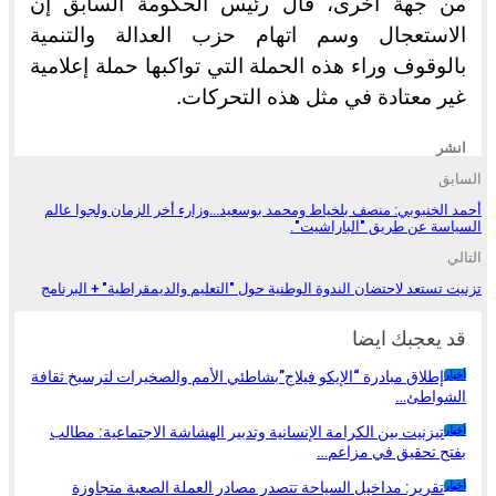
من جهة أخرى، قال رئيس الحكومة السابق إن
الاستعجال وسم اتهام حزب العدالة والتنمية
بالوقوف وراء هذه الحملة التي تواكبها حملة إعلامية
غير معتادة في مثل هذه التحركات.
انشر
السابق
أحمد الخنبوبي: منصف بلخياط ومحمد بوسعيد…وزارء أخر الزمان ولجوا عالم
السياسة عن طريق "الباراشيت".
التالي
تزنيت تستعد لاحتضان الندوة الوطنية حول "التعليم والديمقراطية" + البرنامج
قد يعجبك ايضا
إطلاق مبادرة “الإيكو فيلاج”بشاطئي الأمم والصخيرات لترسيخ ثقافة
أخبار
الشواطئ…
تيزنيت بين الكرامة الإنسانية وتدبير الهشاشة الاجتماعية: مطالب
أخبار
بفتح تحقيق في مزاعم…
تقرير: مداخيل السياحة تتصدر مصادر العملة الصعبة متجاوزة
أخبار