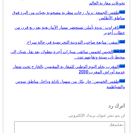
تحويلات مغاربة العالم
طقس الجمعة: نزول زخات مطرية مصحوبة بحبات من البرد فوق
أخبار
مناطق الأطلس
تافراوت : ندوة بأملن تستحضر مسار الأمازيغية بعد ربع قرن من
أخبار
خطاب أجدير
آسفي: متابعة صاحب التدوينة التحريضية في حالة سراح
أخبار
الحبس لخمس سائقي سيارات أجرة بتطوان بعد نقل شبان إلى
أخبار
أخبار
محيط باب سبتة ونقابتهم تندد…
المغرب يخلد اليوم الوطني للمغاربة المقيمين بالخارج تحت شعار
أخبار
خدمة أوراش المغرب 2030
طقس الخميس: ﺣﺎﺭ بكل من سهول تادلة وداخل مناطق سوس
أخبار
والشياظمة
السابق
التالي
اترك رد
لن يتم نشر عنوان بريدك الإلكتروني.