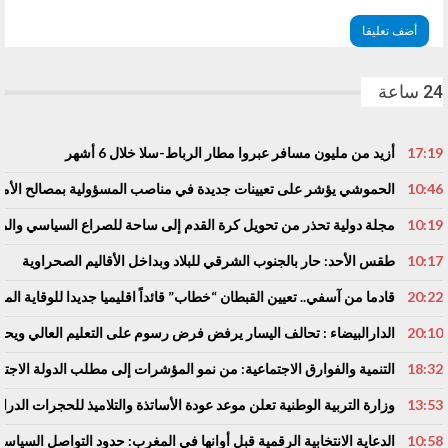
24 ساعة
17:19
أزيد من مليون مسافر عبروا مطار الرباط-سلا خلال 6 أشهر
10:46
الحموشي يؤشر على تعيينات جديدة في مناصب المسؤولية بمصالح الأم
10:19
مجلة دولية تحذر من تحويل كرة القدم إلى ساحة للصراع السياسي والم
10:17
طقس الأحد: حار بالجنوب الشرقي للبلاد وبداخل الأقاليم الصحراوية
20:22
قادما من آسفي.. تعيين القبطان “خطاب” قائداً اقليميا جديدا للوقاية المد
20:10
الدارالبيضاء : تحالف اليسار يرفض فرض رسوم على التعليم العالي ويحذ
18:32
التنمية والفوارق الاجتماعية: من نمو المؤشرات إلى مطلب الدولة الاجتم
13:53
وزارة التربية الوطنية تعلن موعد عودة الأساتذة والتلاميذ للحجرات الدرا
10:58
الدعاية الانتخابية الرقمية قبل أوانها في المغرب: حدود التواصل السياسي