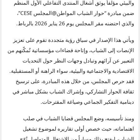
والبيئي مؤلفاً يوثق أشغال المنتدى التفاعلي الأول المنظم
ضمن مبادرة “حوار الشباب المواطن@المجلس CESE”،
والذي احتضنه مقر المجلس يوم 26 يناير 2026 بالرباط.
ويأتي هذا الإصدار في سياق رؤية متجددة تقوم على تعزيز
الإنصات إلى الشباب، وإتاحة فضاءات مؤسساتية تُمكّنهم من
التعبير عن آرائهم وتبادل وجهات النظر حول التحديات
الاقتصادية والاجتماعية والبيئية، سواء الراهنة أو المستقبلية.
فقد حرص المجلس، من خلال هذه المبادرة، على ترسيخ
ثقافة الحوار التشاركي، وإشراك الشباب بشكل مباشر في
دينامية التفكير الجماعي وصياغة المقترحات.
ومنذ تأسيسه، وضع المجلس قضايا الشباب في صلب
اهتماماته، حيث خصص أولى تقاريره لموضوع تشغيل
الشباب، ليفتح بذلك مساراً من الاشتغال المتواصل تُوّج