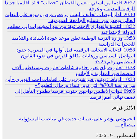
20:22
قادما من آسفي.. تعيين القبطان “خطاب” قائداً اقليميا جديدا
للوقاية المدنية ببوعرفة
20:10
الدارالبيضاء : تحالف اليسار يرفض فرض رسوم على التعليم
العالي ويحذر من «تسليع الجامعة العمومية»
18:32
التنمية والفوارق الاجتماعية: من نمو المؤشرات إلى مطلب
الدولة الاجتماعية
13:53
وزارة التربية الوطنية تعلن موعد عودة الأساتذة والتلاميذ
للحجرات الدراسية
10:58
الدعاية الانتخابية الرقمية قبل أوانها في المغرب: حدود
التواصل السياسي ورهانات تكافؤ الفرص في ضوء القانون
التنظيمي رقم 53.25
10:38
تغازوت باي تعزز جاذبية شاطئ تغازوت وتستقطب آلاف
المصطافين المغاربة والأجانب
10:33
الرباط : يونس فيراشين يرد على اتهامات أحمد التويزي «أين
هي دراسة الـ70% التي تدين نساء ورجال التعليم؟»
09:06
لبؤات الأطلس يواجهن جنوب إفريقيا بطموح التأهل إلى
نصف نهائي أمم إفريقيا
الأكثر قراءة
الحموشي يؤشر على تعيينات جديدة في مناصب المسؤولية
بمصالح…
أغسطس - 9 - 2026