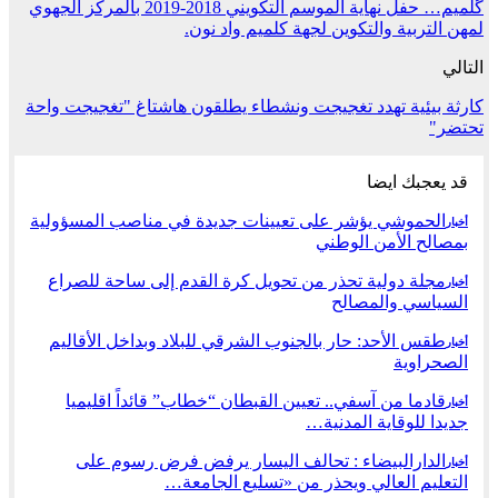
گلميم… حفل نهاية الموسم التكويني 2018-2019 بالمركز الجهوي
لمهن التربية والتكوين لجهة كلميم واد نون.
التالي
كارثة بيئية تهدد تغجيجت ونشطاء يطلقون هاشتاغ "تغجيجت واحة
تحتضر"
قد يعجبك ايضا
الحموشي يؤشر على تعيينات جديدة في مناصب المسؤولية
أخبار
بمصالح الأمن الوطني
مجلة دولية تحذر من تحويل كرة القدم إلى ساحة للصراع
أخبار
السياسي والمصالح
طقس الأحد: حار بالجنوب الشرقي للبلاد وبداخل الأقاليم
أخبار
الصحراوية
قادما من آسفي.. تعيين القبطان “خطاب” قائداً اقليميا
أخبار
جديدا للوقاية المدنية…
الدارالبيضاء : تحالف اليسار يرفض فرض رسوم على
أخبار
التعليم العالي ويحذر من «تسليع الجامعة…