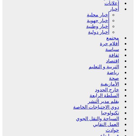
إعلانات
أخبار
أخبار محلية
أخبار جهوية
أخبار وطنية
أخبار دولية
مجتمع
أقلام حرة
سياسة
ثقافة
اقتصاد
التربية و التعليم
رياضة
صحة
الأمازيغية
خارج الحدود
السلطة الرابعة
بقلم مدير النشر
دوي الاحتياجات الخاصة
تكنولوجيا
السياحة والنقل الجوي
العمل النقابي
حوادث
فن وإبداع