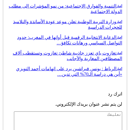
التنمية والفوارق الاجتماعية: من نمو المؤشرات إلى مطلب
أخبار
الدولة الاجتماعية
وزارة التربية الوطنية تعلن موعد عودة الأساتذة والتلاميذ
أخبار
للحجرات الدراسية
الدعاية الانتخابية الرقمية قبل أوانها في المغرب: حدود
أخبار
التواصل السياسي ورهانات تكافؤ…
تغازوت باي تعزز جاذبية شاطئ تغازوت وتستقطب آلاف
أخبار
المصطافين المغاربة والأجانب
الرباط : يونس فيراشين يرد على اتهامات أحمد التويزي
أخبار
«أين هي دراسة الـ70% التي تدين…
السابق
التالي
اترك رد
لن يتم نشر عنوان بريدك الإلكتروني.