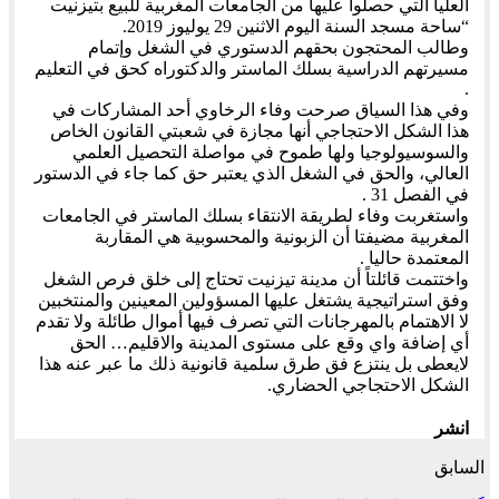
العليا التي حصلوا عليها من الجامعات المغربية للبيع بتيزنيت
“ساحة مسجد السنة اليوم الاثنين 29 يوليوز 2019.
وطالب المحتجون بحقهم الدستوري في الشغل وإتمام
مسيرتهم الدراسية بسلك الماستر والدكتوراه كحق في التعليم
.
وفي هذا السياق صرحت وفاء الرخاوي أحد المشاركات في
هذا الشكل الاحتجاجي أنها مجازة في شعبتي القانون الخاص
والسوسيولوجيا ولها طموح في مواصلة التحصيل العلمي
العالي، والحق في الشغل الذي يعتبر حق كما جاء في الدستور
في الفصل 31 .
واستغربت وفاء لطريقة الانتقاء بسلك الماستر في الجامعات
المغربية مضيفتا أن الزبونية والمحسوبية هي المقاربة
المعتمدة حاليا .
واختتمت قائلتاً أن مدينة تيزنيت تحتاج إلى خلق فرص الشغل
وفق استراتيجية يشتغل عليها المسؤولين المعينين والمنتخبين
لا الاهتمام بالمهرجانات التي تصرف فيها أموال طائلة ولا تقدم
أي إضافة واي وقع على مستوى المدينة والاقليم… الحق
لايعطى بل ينتزع فق طرق سلمية قانونية ذلك ما عبر عنه هذا
الشكل الاحتجاجي الحضاري.
انشر
السابق