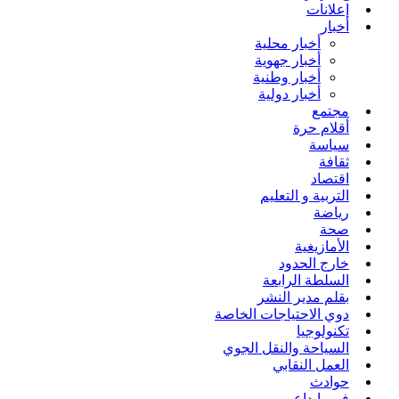
إعلانات
أخبار
أخبار محلية
أخبار جهوية
أخبار وطنية
أخبار دولية
مجتمع
أقلام حرة
سياسة
ثقافة
اقتصاد
التربية و التعليم
رياضة
صحة
الأمازيغية
خارج الحدود
السلطة الرابعة
بقلم مدير النشر
دوي الاحتياجات الخاصة
تكنولوجيا
السياحة والنقل الجوي
العمل النقابي
حوادث
فن وإبداع