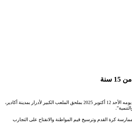
سنة
ترأس السيد سعيد أمزازي، والي جهة سوس ماسة، عامل عمالة أكادير إداوتنان، رفقة السيد كريم أشنكلي، رئيس مجلس جهة سوس ماسة، يومه الأحد 12 أكتوبر 2025 بملحق الملعب الكبير لأدرار بمدينة أكادير،
مارسة كرة القدم وترسيخ قيم المواطنة والانفتاح على التجارب