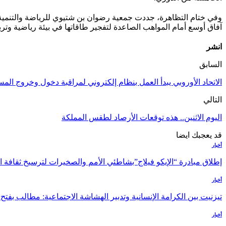
وفي ختام التظاهرة، جددت جمعية رضوان بن شتيوي للرياضة والتنمية ال
آفاق أوسع أمام المواهب الصاعدة لتفجير طاقاتها في بيئة رياضية وترب
انشر
السابق
الاتحاد الأوروبي يبدأ العمل بنظام إلكتروني لمراقبة دخول وخروج الم
التالي
اليوم الاثنين.. هذه توقعات الأرصاد لطقس المملكة
قد يعجبك ايضا
أخبار
إطلاق مبادرة “الإيكو فيلاج”بشاطئي الأمم والصخيرات لترسيخ ثقاف
أخبار
تيزنيت بين الكرامة الإنسانية وتدبير الهشاشة الاجتماعية: مطالب بف
أخبار