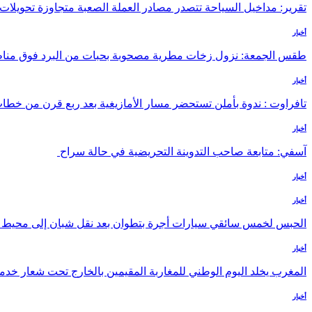
تقرير: مداخيل السياحة تتصدر مصادر العملة الصعبة متجاوزة تحويلات 
أخبار
طقس الجمعة: نزول زخات مطرية مصحوبة بحبات من البرد فوق منا
أخبار
تافراوت : ندوة بأملن تستحضر مسار الأمازيغية بعد ربع قرن من خطا
أخبار
آسفي: متابعة صاحب التدوينة التحريضية في حالة سراح
أخبار
أخبار
الحبس لخمس سائقي سيارات أجرة بتطوان بعد نقل شبان إلى محيط با
أخبار
المغرب يخلد اليوم الوطني للمغاربة المقيمين بالخارج تحت شعار خدمة 
أخبار