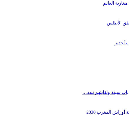
مغاربة العالم
طق الأطلس
ب أجدير
ب سبتة ونقابتهم تندد…
أوراش المغرب 2030