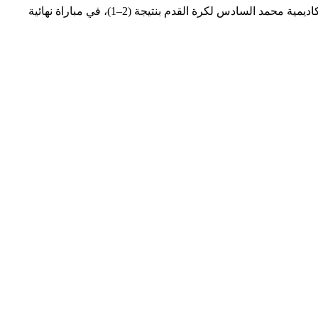
وشهدت هذه النسخة، التي شارك فيها أندية محلية ووطنية ودولية، منافسةً قويةً حيث تُوِّج نادي ريال مايوركا الإسباني باللقب بعد فوزه على أكاديمية محمد السادس لكرة القدم بنتيجة (2–1)، في مباراة نهائية