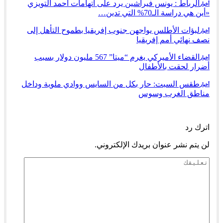
الرباط : يونس فيراشين يرد على اتهامات أحمد التويزي
أخبار
«أين هي دراسة الـ70% التي تدين…
لبؤات الأطلس يواجهن جنوب إفريقيا بطموح التأهل إلى
أخبار
نصف نهائي أمم إفريقيا
القضاء الأميركي يغرم “ميتا” 567 مليون دولار بسبب
أخبار
أضرار لحقت بالأطفال
طقس السبت: حار بكل من السايس ووادي ملوية وداخل
أخبار
مناطق الغرب وسوس
السابق
التالي
اترك رد
لن يتم نشر عنوان بريدك الإلكتروني.