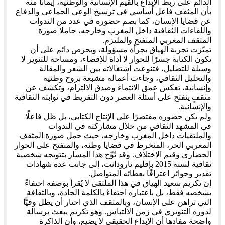
الدائم على ربط الإبداع بالقيم الإنسانية والوطنية، إيمانا منه
بأن المثقف فاعل أساسي في ترسيخ الوعي الجماعي والدفاع
عن قضايا الإنسان، كما بصم حضوره في عدد من الندوات
واللقاءات الثقافية داخل المغرب وخارجه، حاملا صورة
المثقف المغربي المنفتح والملتزم.
تميّزت تجربة الهياق بجرأة مسؤولة، وبحرص دائم على أن
تكون الكتابة جسرًا للحوار لا أداة للإقصاء، ومساحة للتنوير لا
وسيلة للتضليل، فتنوعت اشتغالاته بين الشعر والمقالة
والتحليل الثقافي، وجاءت أعماله مشبعة بروح وطنية
وإنسانية، تعكس عمق الانتماء وصدق الالتزام، وتكشف عن
مثقفٍ ينفتح على أسئلة العصر دون التفريط في ثوابته الثقافية
والإنسانية.
ولم يكن حضوره مقتصرًا على الإنتاج الكتابي، بل ظل فاعلًا
في المشهد الثقافي من خلال مشاركته في الندوات
والملتقيات داخل المغرب وخارجه، حيث حمل صورة المثقف
المغربي الحر، المنخرط في قضايا وطنه، والمنفتح على الحوار
الحضاري وقيم الاختلاف. وقد تُوِّج هذا المسار بتتويجه شخصية
ثقافية لسنة 2015 بإقليم تارودانت، إلى جانب عدة شهادات
تقدير وجوائز اعترافًا بعطائه المتواصل.
إن تكريم سعيد الهياق في هذا الملتقى لا يُقرأ بوصفه احتفاءً
بشخصه فقط، بل باعتباره احتفاءً بالكلمة الجادة، وبالثقافة
التي تراهن على الإنسان، وبالمثقف الذي اختار أن يظل وفيًّا
لدوره التنويري في زمن الالتباس. وهو تكريم يبعث برسالة
واضحة مفادها أن الإبداع الحقيقي لا يضيع، وأن الذاكرة