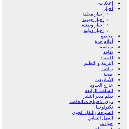
إعلانات
أخبار
أخبار محلية
أخبار جهوية
أخبار وطنية
أخبار دولية
مجتمع
أقلام حرة
سياسة
ثقافة
اقتصاد
التربية و التعليم
رياضة
صحة
الأمازيغية
خارج الحدود
السلطة الرابعة
بقلم مدير النشر
دوي الاحتياجات الخاصة
تكنولوجيا
السياحة والنقل الجوي
العمل النقابي
حوادث
فن وإبداع