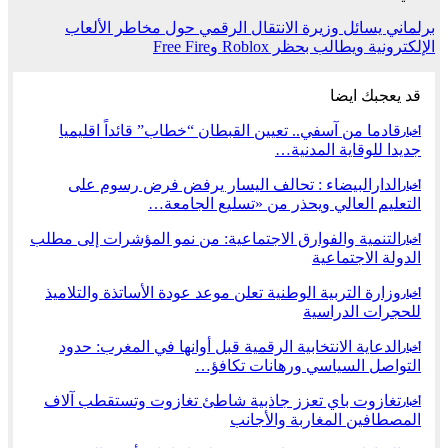
برلماني يسائل وزيرة الانتقال الرقمي حول مخاطر الألعاب
الإلكترونية ويطالب بحظر Roblox وFree Fire
قد يعجبك ايضا
قادما من آسفي.. تعيين القبطان “خطاب” قائداً اقليميا
أخبار
جديدا للوقاية المدنية…
الدارالبيضاء : تحالف اليسار يرفض فرض رسوم على
أخبار
التعليم العالي ويحذر من «تسليع الجامعة…
التنمية والفوارق الاجتماعية: من نمو المؤشرات إلى مطلب
أخبار
الدولة الاجتماعية
وزارة التربية الوطنية تعلن موعد عودة الأساتذة والتلاميذ
أخبار
للحجرات الدراسية
الدعاية الانتخابية الرقمية قبل أوانها في المغرب: حدود
أخبار
التواصل السياسي ورهانات تكافؤ…
تغازوت باي تعزز جاذبية شاطئ تغازوت وتستقطب آلاف
أخبار
المصطافين المغاربة والأجانب