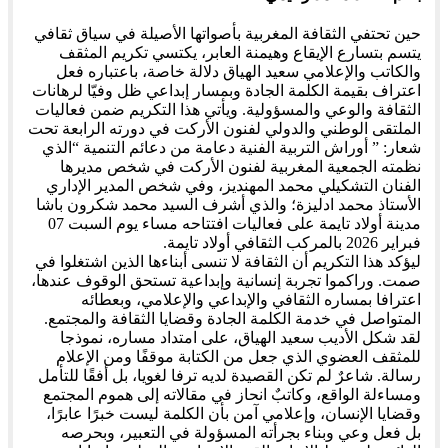
حين تحتفي الثقافة المغربية بأصواتها الأصيلة في سياق ثقافي
يتسم بتسارع الإيقاع وهيمنة العابر، يكتسي تكريم المثقف
والكاتب والإعلامي سعيد الهياق دلالة خاصة، باعتباره فعل
اعتراف بقيمة الكلمة الجادة وبمسار إبداعي ظل وفيّا لرهانات
الثقافة والوعي والمسؤولية. ويأتي هذا التكريم ضمن فعاليات
الملتقى الوطني والدولي لفنون الأركت في دورته الرابعة تحت
شعار: ” أوراش التربية الفنية دعامة من دعائم التنمية “الذي
نظمته الجمعية المغربية لفنون الأركت في شخص مديرها
الفنان التشكيلي محمد المهنديز، وفي شخص المدير الإداري
الأستاذ محمد ادليزة؛ والذي أشرف السيد محمد شكرون باشا
مدينة أولاد تايمة على فعاليات افتتاحه مساء يوم السبت 07
فبراير 2026 بالمركب الثقافي أولاد تايمة.
ليؤكد هذا التكريم أن الثقافة لا تنسى أبناءها الذين اشتغلوا في
صمت. وراكموا تجربة إنسانية وإبداعية تستحق الوقوف عندها،
اعترافا بمساره الثقافي والإبداعي والإعلامي، وبعطائه
المتواصل في خدمة الكلمة الجادة وقضايا الثقافة والمجتمع.
لقد شكل الأديب سعيد الهياق، على امتداد مساره، نموذجا
للمثقف العضوي الذي جعل من الكتابة موقفًا ومن الإعلام
رسالة. شاعرٌ لم تكن القصيدة لديه ترفا لغويا، بل أفقًا للتأمل
ومساءلة الواقع، وكاتبٌ انحاز في مقالاته إلى هموم المجتمع
وقضايا الإنسان، وإعلامي آمن بأن الكلمة ليست خبرًا عابرًا،
بل فعل وعي وبناء بجرأته المسؤولة في التعبير، وبحرصه