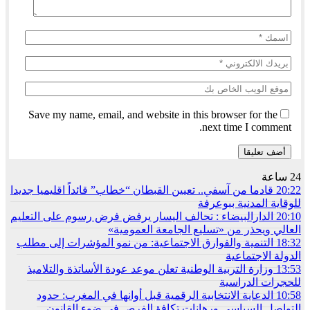
Save my name, email, and website in this browser for the
next time I comment.
24 ساعة
20:22
قادما من آسفي.. تعيين القبطان “خطاب” قائداً اقليميا جديدا
للوقاية المدنية ببوعرفة
20:10
الدارالبيضاء : تحالف اليسار يرفض فرض رسوم على التعليم
العالي ويحذر من «تسليع الجامعة العمومية»
18:32
التنمية والفوارق الاجتماعية: من نمو المؤشرات إلى مطلب
الدولة الاجتماعية
13:53
وزارة التربية الوطنية تعلن موعد عودة الأساتذة والتلاميذ
للحجرات الدراسية
10:58
الدعاية الانتخابية الرقمية قبل أوانها في المغرب: حدود
التواصل السياسي ورهانات تكافؤ الفرص في ضوء القانون