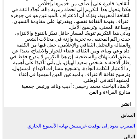
الثقافية قادرة على إنصاف من خدموها بإخلاص.
هكذا يتحول هذا التكريم إلى لحظة رمزية دالة، تُجدِّد الثقة في
الثقافة المغربية، وتؤكد أن الاعتراف بالمبدعين هو في جوهره
اعتراف بقيمة الثقافة نفسها، وبقدرتها على مقاومة النسيان،
وصناعة المعنى، وترسيخ الأمل.
ويأتي هذا التكريم تتويجًا لمسار حافل تميّز بالتنوع والالتزام،
حيث راكم المحتفى به تجربة وازنة في مجالات الشعر
والمقالة والتحليل الثقافي والإعلامي، جعل فيها من الكلمة
أداة وعي وبناء، ومن الثقافة فضاء للحوار والانفتاح، بعيدًا عن
منطق الاستهلاك والسطحية، إن هذا التكريم لا يندرج فقط في
إطار الاحتفاء بشخص سعيد الهياق، بل يأتي تأكيدًا على أهمية
رد الاعتبار للكلمة الجادة، وتشجيع مسارات الإبداع المسؤول،
وترسيخ ثقافة الاعتراف بالمبدعين الذين أسهموا في إغناء
المشهد الثقافي الوطني.
الأستاذ الباحث محمد رحيمي؛ أديب وناقد ورئيس جمعية
مدارج القراءة و الفن
انشر
السابق
المغرب يعود إلى توقيت غرينيتش نهاية الأسبوع الحاري
التالي