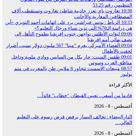
التنظيمي رقم 53.25
10:38
تغازوت باي تعزز جاذبية شاطئ تغازوت وتستقطب آلاف
المصطافين المغاربة والأجانب
10:33
الرباط : يونس فيراشين يرد على اتهامات أحمد التويزي «أين
هي دراسة الـ70% التي تدين نساء ورجال التعليم؟»
09:06
لبؤات الأطلس يواجهن جنوب إفريقيا بطموح التأهل إلى
نصف نهائي أمم إفريقيا
09:04
القضاء الأميركي يغرم “ميتا” 567 مليون دولار بسبب أضرار
لحقت بالأطفال
09:01
طقس السبت: حار بكل من السايس ووادي ملوية وداخل
مناطق الغرب وسوس
08:57
مبيعات الإسمنت تتجاوز 8 ملايين طن بالمغرب في متم
يوليوز
الأكثر قراءة
قادما من آسفي.. تعيين القبطان “خطاب” قائداً…
أغسطس - 8 - 2026
الدارالبيضاء : تحالف اليسار يرفض فرض رسوم على التعليم
العالي…
أغسطس - 8 - 2026