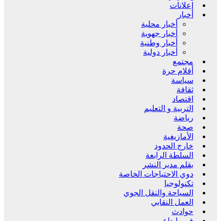
إعلانات
أخبار
أخبار محلية
أخبار جهوية
أخبار وطنية
أخبار دولية
مجتمع
أقلام حرة
سياسة
ثقافة
اقتصاد
التربية و التعليم
رياضة
صحة
الأمازيغية
خارج الحدود
السلطة الرابعة
بقلم مدير النشر
دوي الاحتياجات الخاصة
تكنولوجيا
السياحة والنقل الجوي
العمل النقابي
حوادث
فن وإبداع