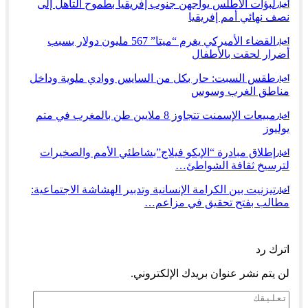
لبؤات الأطلس يواجهن جنوب إفريقيا بطموح التأهل إلى
أخبار
نصف نهائي أمم إفريقيا
القضاء الأميركي يغرم “ميتا” 567 مليون دولار بسبب
أخبار
أضرار لحقت بالأطفال
طقس السبت: حار بكل من السايس ووادي ملوية وداخل
أخبار
مناطق الغرب وسوس
مبيعات الإسمنت تتجاوز 8 ملايين طن بالمغرب في متم
أخبار
يوليوز
إطلاق مبادرة “الإيكو فيلاج”بشاطئي الأمم والصخيرات
أخبار
لترسيخ ثقافة الشواطئ…
تيزنيت بين الكرامة الإنسانية وتدبير الهشاشة الاجتماعية:
أخبار
مطالب بفتح تحقيق في مزاعم…
السابق
التالي
اترك رد
لن يتم نشر عنوان بريدك الإلكتروني.