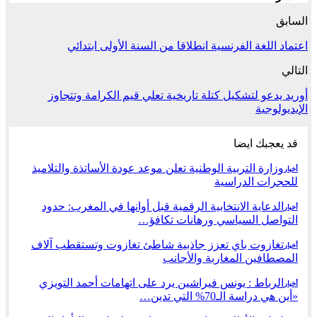
السابق
اعتماد اللغة الفرنسية انطلاقا من السنة الأولى ابتدائي
التالي
أوريد يدعو لتشكيل كتلة تاريخية تعلي قيم الكرامة وتتجاوز
الإيديولوجية
قد يعجبك ايضا
وزارة التربية الوطنية تعلن موعد عودة الأساتذة والتلاميذ
أخبار
للحجرات الدراسية
الدعاية الانتخابية الرقمية قبل أوانها في المغرب: حدود
أخبار
التواصل السياسي ورهانات تكافؤ…
تغازوت باي تعزز جاذبية شاطئ تغازوت وتستقطب آلاف
أخبار
المصطافين المغاربة والأجانب
الرباط : يونس فيراشين يرد على اتهامات أحمد التويزي
أخبار
«أين هي دراسة الـ70% التي تدين…