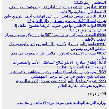
التنظيمي رقم 53.25
10:38
تغازوت باي تعزز جاذبية شاطئ تغازوت وتستقطب آلاف
المصطافين المغاربة والأجانب
10:33
الرباط : يونس فيراشين يرد على اتهامات أحمد التويزي «أين
هي دراسة الـ70% التي تدين نساء ورجال التعليم؟»
09:06
لبؤات الأطلس يواجهن جنوب إفريقيا بطموح التأهل إلى
نصف نهائي أمم إفريقيا
09:04
القضاء الأميركي يغرم “ميتا” 567 مليون دولار بسبب أضرار
لحقت بالأطفال
09:01
طقس السبت: حار بكل من السايس ووادي ملوية وداخل
مناطق الغرب وسوس
08:57
مبيعات الإسمنت تتجاوز 8 ملايين طن بالمغرب في متم
يوليوز
16:18
إطلاق مبادرة “الإيكو فيلاج”بشاطئي الأمم والصخيرات
لترسيخ ثقافة الشواطئ النظيفة
15:39
تيزنيت بين الكرامة الإنسانية وتدبير الهشاشة الاجتماعية:
مطالب بفتح تحقيق في مزاعم ترحيل المهمشين
15:23
تقرير: مداخيل السياحة تتصدر مصادر العملة الصعبة
متجاوزة تحويلات مغاربة العالم
الأكثر قراءة
وزارة التربية الوطنية تعلن موعد عودة الأساتذة والتلاميذ…