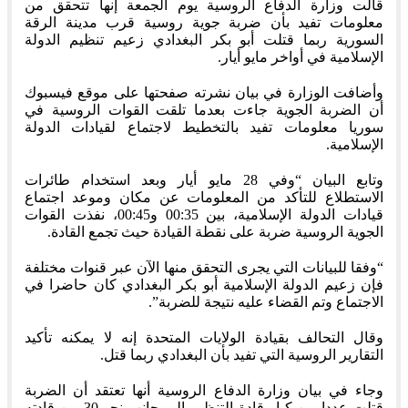
قالت وزارة الدفاع الروسية يوم الجمعة إنها تتحقق من
معلومات تفيد بأن ضربة جوية روسية قرب مدينة الرقة
السورية ربما قتلت أبو بكر البغدادي زعيم تنظيم الدولة
الإسلامية في أواخر مايو أيار.
وأضافت الوزارة في بيان نشرته صفحتها على موقع فيسبوك
أن الضربة الجوية جاءت بعدما تلقت القوات الروسية في
سوريا معلومات تفيد بالتخطيط لاجتماع لقيادات الدولة
الإسلامية.
وتابع البيان “وفي 28 مايو أيار وبعد استخدام طائرات
الاستطلاع للتأكد من المعلومات عن مكان وموعد اجتماع
قيادات الدولة الإسلامية، بين 00:35 و00:45، نفذت القوات
الجوية الروسية ضربة على نقطة القيادة حيث تجمع القادة.
“وفقا للبيانات التي يجرى التحقق منها الآن عبر قنوات مختلفة
فإن زعيم الدولة الإسلامية أبو بكر البغدادي كان حاضرا في
الاجتماع وتم القضاء عليه نتيجة للضربة”.
وقال التحالف بقيادة الولايات المتحدة إنه لا يمكنه تأكيد
التقارير الروسية التي تفيد بأن البغدادي ربما قتل.
وجاء في بيان وزارة الدفاع الروسية أنها تعتقد أن الضربة
قتلت عددا من كبار قادة التنظيم إلى جانب نحو 30 من قادته