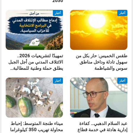
2030
أخبار
أخبار
طقس الخميس: ﺣﺎﺭ بكل من
تمهيدًا لتشريعيات 2026..
سهول تادلة وداخل مناطق
الائتلاف المدني من أجل الجبل
سوس والشياظمة
يطلق حملة وطنية للمطالبة…
أخبار
أخبار
عبد السلام الدهبي… كفاءة
ميناء طنجة المتوسط: إحباط
إدارية هادئة في خدمة قطاع
محاولة تهريب 350 كيلوغراما