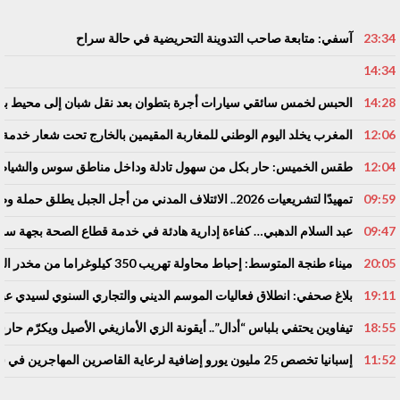
23:34
آسفي: متابعة صاحب التدوينة التحريضية في حالة سراح
14:34
14:28
الحبس لخمس سائقي سيارات أجرة بتطوان بعد نقل شبان إلى محيط باب س
12:06
المغرب يخلد اليوم الوطني للمغاربة المقيمين بالخارج تحت شعار خدمة أو
12:04
طقس الخميس: ﺣﺎﺭ بكل من سهول تادلة وداخل مناطق سوس والشياظ
09:59
تمهيدًا لتشريعيات 2026.. الائتلاف المدني من أجل الجبل يطلق حملة وطنية للمطالبة بـ”تعاقد سياسي منصف” مع المناطق الجبلية
09:47
عبد السلام الدهبي… كفاءة إدارية هادئة في خدمة قطاع الصحة بجهة 
20:05
ميناء طنجة المتوسط: إحباط محاولة تهريب 350 كيلوغراما من مخدر الشيرا بفاكهة الدلاح
19:11
بلاغ صحفي: انطلاق فعاليات الموسم الديني والتجاري السنوي لسيدي عبد
18:55
تيفاوين يحتفي بلباس “أدال”.. أيقونة الزي الأمازيغي الأصيل ويكرّم حا
11:52
إسبانيا تخصص 25 مليون يورو إضافية لرعاية القاصرين المهاجرين في سبتة