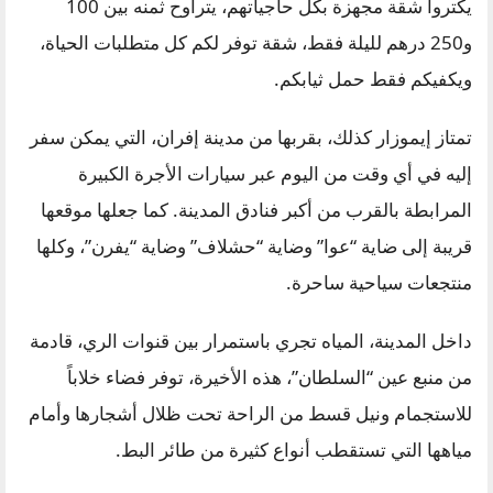
يكتروا شقة مجهزة بكل حاجياتهم، يتراوح ثمنه بين 100
و250 درهم لليلة فقط، شقة توفر لكم كل متطلبات الحياة،
ويكفيكم فقط حمل ثيابكم.
تمتاز إيموزار كذلك، بقربها من مدينة إفران، التي يمكن سفر
إليه في أي وقت من اليوم عبر سيارات الأجرة الكبيرة
المرابطة بالقرب من أكبر فنادق المدينة. كما جعلها موقعها
قريبة إلى ضاية “عوا” وضاية “حشلاف” وضاية “يفرن”، وكلها
منتجعات سياحية ساحرة.
داخل المدينة، المياه تجري باستمرار بين قنوات الري، قادمة
من منبع عين “السلطان”، هذه الأخيرة، توفر فضاء خلاباً
للاستجمام ونيل قسط من الراحة تحت ظلال أشجارها وأمام
مياهها التي تستقطب أنواع كثيرة من طائر البط.