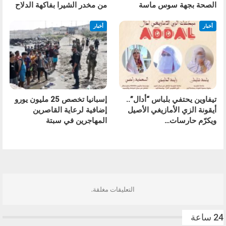
الصحة بجهة سوس ماسة
من مخدر الشيرا بفاكهة الدلاح
أخبار
أخبار
تيفاوين يحتفي بلباس “أدال”..
إسبانيا تخصص 25 مليون يورو
أيقونة الزي الأمازيغي الأصيل
إضافية لرعاية القاصرين
ويكرّم حارسات…
المهاجرين في سبتة
السابق
التالي
التعليقات مغلقة.
24 ساعة