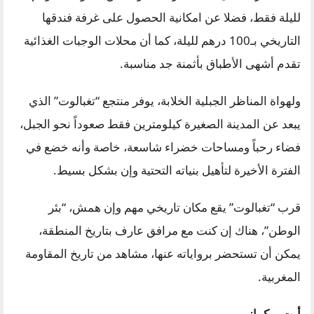
لليلة فقط، فضلا عن امكانية الحصول على غرفة فندقها
التاريخي بـ100 درهم لليلة، كما أن محلات الوجبات الغذائية
تقدم أشهى الأطباق بأثمنة جد مناسبة.
ولهواة المناظر الجبلية الخلابة، يوفر منتجع “تغبالوت” الذي
يبعد عن المدينة الصغيرة كيلومترين فقط صعوداً نحو الجبل،
فضاء رحباً ومساحات خضراء شاسعة، خاصة وأنه خضع في
الفترة الأخيرة لتأهيل بنياته التحتية وإن بشكل بسيط.
قرب “تغبالوت” يقع مكان تاريخي مهم وإن همش، “بئر
الوطن”، هناك إن كنت مع مرافق عارف بتاريخ المنطقة،
يمكن أن تستحضر برواياته عنها، مشاهد من تاريخ المقاومة
المغربية.
أيت بوكماز