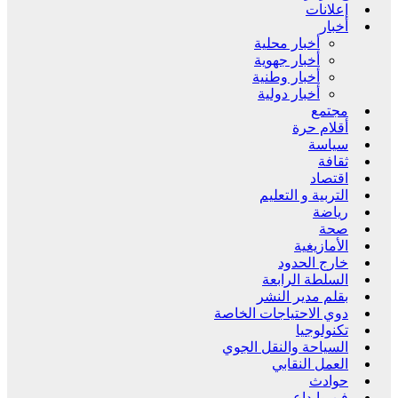
إعلانات
أخبار
أخبار محلية
أخبار جهوية
أخبار وطنية
أخبار دولية
مجتمع
أقلام حرة
سياسة
ثقافة
اقتصاد
التربية و التعليم
رياضة
صحة
الأمازيغية
خارج الحدود
السلطة الرابعة
بقلم مدير النشر
دوي الاحتياجات الخاصة
تكنولوجيا
السياحة والنقل الجوي
العمل النقابي
حوادث
فن وإبداع