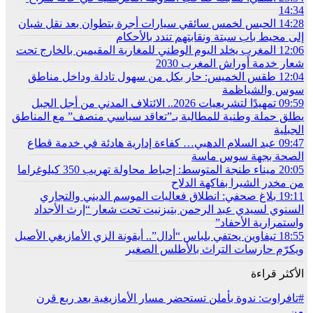
14:34
14:28
الحبس لخمس سائقي سيارات أجرة بتطوان بعد نقل شبان
إلى محيط باب سبتة ونقابتهم تندد بالأحكام
12:06
المغرب يخلد اليوم الوطني للمغاربة المقيمين بالخارج تحت
شعار خدمة أوراش المغرب 2030
12:04
طقس الخميس: ﺣﺎﺭ بكل من سهول تادلة وداخل مناطق
سوس والشياظمة
09:59
تمهيدًا لتشريعيات 2026.. الائتلاف المدني من أجل الجبل
يطلق حملة وطنية للمطالبة بـ”تعاقد سياسي منصف” مع المناطق
الجبلية
09:47
عبد السلام الدهبي… كفاءة إدارية هادئة في خدمة قطاع
الصحة بجهة سوس ماسة
20:05
ميناء طنجة المتوسط: إحباط محاولة تهريب 350 كيلوغراما
من مخدر الشيرا بفاكهة الدلاح
19:11
بلاغ صحفي: انطلاق فعاليات الموسم الديني والتجاري
السنوي لسيدي عبد الرحمن بتيزنيت تحت شعار “إرث الأجداد
واستمرارية الأحفاد”
18:55
تيفاوين يحتفي بلباس “أدال”.. أيقونة الزي الأمازيغي الأصيل
ويكرّم حارسات التراث بالأطلس الصغير
الأكثر قراءة
#تافراوت: ندوة بأملن تستحضر مسار الأمازيغية بعد ربع قرن
من…