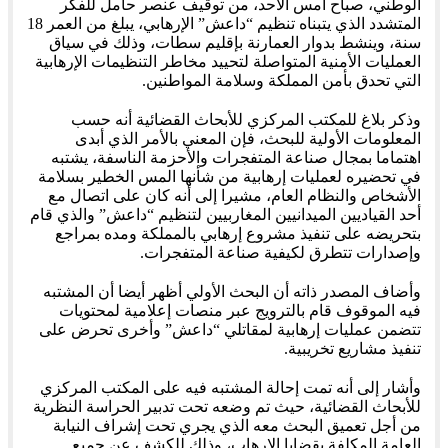
الوطني، صباح أمس الأحد، من توقيف عنصر حامل للفكر
المتشدد الذي يتبناه تنظيم “داعش” الإرهابي، يبلغ من العمر 18
سنة، وينشط بدوار العمارنة بإقليم سطات، وذلك في سياق
العمليات الأمنية المتواصلة لتحييد مخاطر التنظيمات الإرهابية
التي تحدق بأمن المملكة وسلامة المواطنين.
وذكر بلاغ للمكتب المركزي للأبحاث القضائية أنه حسب
المعلومات الأولية للبحث، فإن المعني بالأمر الذي أبدى
اهتماما بمجال صناعة المتفجرات والأحزمة الناسفة، يشتبه
في تحضيره لعمليات إرهابية من شأنها المس الخطير بسلامة
الأشخاص والنظام العام، مشيرا إلى أنه كان على اتصال مع
أحد القياديين الميدانيين المغاربيين لتنظيم “داعش” والذي قام
بتحريضه على تنفيذ مشروع إرهابي بالمملكة ومده بمراجع
وإصدارات تتطرق لكيفية صناعة المتفجرات.
وأضاف المصدر ذاته أن البحث الأولي أظهر أيضا أن المشتبه
فيه الموقوف قام بالترويج عبر منصات إعلامية لمحتويات
تتضمن عمليات إرهابية لمقاتلي “داعش” وأخرى تحرض على
تنفيذ مشاريع تخريبية.
وأشار إلى أنه تمت إحالة المشتبه فيه على المكتب المركزي
للأبحاث القضائية، حيث تم وضعه تحت تدبير الحراسة النظرية
من أجل تعميق البحث معه الذي يجري تحت إشراف النيابة
العامة المكلفة بقضايا الإرهاب، وذلك للكشف عن جميع