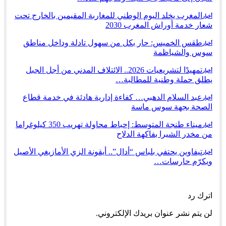
المغرب يخلد اليوم الوطني للمغاربة المقيمين بالخارج تحت
أخبار
شعار خدمة أوراش المغرب 2030
طقس الخميس: ﺣﺎﺭ بكل من سهول تادلة وداخل مناطق
أخبار
سوس والشياظمة
تمهيدًا لتشريعيات 2026.. الائتلاف المدني من أجل الجبل
أخبار
يطلق حملة وطنية للمطالبة…
عبد السلام الدهبي… كفاءة إدارية هادئة في خدمة قطاع
أخبار
الصحة بجهة سوس ماسة
ميناء طنجة المتوسط: إحباط محاولة تهريب 350 كيلوغراما
أخبار
من مخدر الشيرا بفاكهة الدلاح
تيفاوين يحتفي بلباس “أدال”.. أيقونة الزي الأمازيغي الأصيل
أخبار
ويكرّم حارسات…
السابق
التالي
اترك رد
لن يتم نشر عنوان بريدك الإلكتروني.