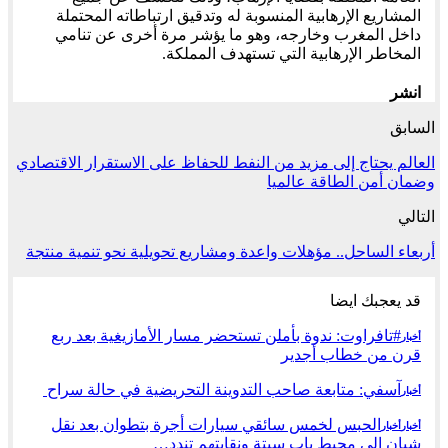
المشاريع الإرهابية المنسوبة له وتدقيق ارتباطاته المحتملة
داخل المغرب وخارجه، وهو ما يؤشر مرة أخرى عن تنامي
المخاطر الإرهابية التي تستهدف المملكة.
انشر
السابق
العالم يحتاج إلى مزيد من النفط للحفاظ على الاستقرار الاقتصادي
وضمان أمن الطاقة عالميا
التالي
أربعاء الساحل.. مؤهلات واعدة ومشاريع تحويلية نحو تنمية منتجة
قد يعجبك ايضا
#تافراوت: ندوة بأملن تستحضر مسار الأمازيغية بعد ربع
أخبار
قرن من خطاب أجدير
آسفي: متابعة صاحب التدوينة التحريضية في حالة سراح
أخبار
الحبس لخمس سائقي سيارات أجرة بتطوان بعد نقل
أخبار
أخبار
شبان إلى محيط باب سبتة ونقابتهم تندد…