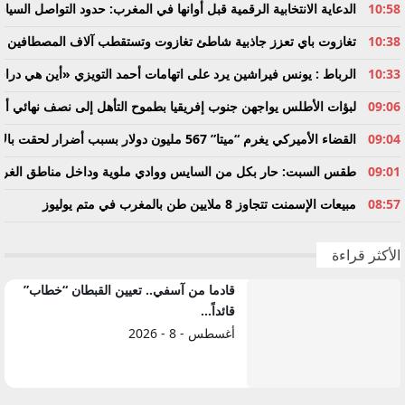
10:58
الدعاية الانتخابية الرقمية قبل أوانها في المغرب: حدود التواصل السياس
10:38
تغازوت باي تعزز جاذبية شاطئ تغازوت وتستقطب آلاف المصطافين الم
10:33
الرباط : يونس فيراشين يرد على اتهامات أحمد التويزي «أين هي دراسة الـ70% التي تدين نساء ورجال ال
09:06
لبؤات الأطلس يواجهن جنوب إفريقيا بطموح التأهل إلى نصف نهائي أمم
09:04
القضاء الأميركي يغرم “ميتا” 567 مليون دولار بسبب أضرار لحقت بالأطفال
09:01
طقس السبت: حار بكل من السايس ووادي ملوية وداخل مناطق ال
08:57
مبيعات الإسمنت تتجاوز 8 ملايين طن بالمغرب في متم يوليوز
الأكثر قراءة
قادما من آسفي.. تعيين القبطان “خطاب”
قائداً…
أغسطس - 8 - 2026