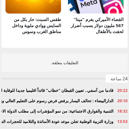
القضاء الأميركي يغرم “ميتا”
طقس السبت: حار بكل من
567 مليون دولار بسبب أضرار
السايس ووادي ملوية وداخل
لحقت بالأطفال
مناطق الغرب وسوس
السابق
التالي
التعليقات مغلقة.
24 ساعة
20:22
قادما من آسفي.. تعيين القبطان “خطاب” قائداً اقليميا جديدا للوقاية ال
20:10
الدارالبيضاء : تحالف اليسار يرفض فرض رسوم على التعليم العالي وي
18:32
التنمية والفوارق الاجتماعية: من نمو المؤشرات إلى مطلب الدولة الاج
13:53
وزارة التربية الوطنية تعلن موعد عودة الأساتذة والتلاميذ للحجرات الد