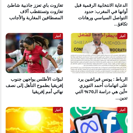
الدعاية الانتخابية الرقمية قبل
تغازوت باي تعزز جاذبية شاطئ
أوانها في المغرب: حدود
تغازوت وتستقطب آلاف
التواصل السياسي ورهانات
المصطافين المغاربة والأجانب
تكافؤ…
أخبار
أخبار
الرباط : يونس فيراشين يرد
لبؤات الأطلس يواجهن جنوب
على اتهامات أحمد التويزي
إفريقيا بطموح التأهل إلى نصف
«أين هي دراسة الـ70% التي
نهائي أمم إفريقيا
تدين…
أخبار
أخبار