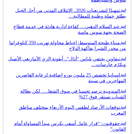
تمهيدًا لتشريعيات 2026.. الائتلاف المدني من أجل الجبل
أخبار
يطلق حملة وطنية للمطالبة…
عبد السلام الدهبي… كفاءة إدارية هادئة في خدمة قطاع
أخبار
الصحة بجهة سوس ماسة
ميناء طنجة المتوسط: إحباط محاولة تهريب 350 كيلوغراما
أخبار
من مخدر الشيرا بفاكهة الدلاح
تيفاوين يحتفي بلباس “أدال”.. أيقونة الزي الأمازيغي الأصيل
أخبار
ويكرّم حارسات…
إسبانيا تخصص 25 مليون يورو إضافية لرعاية القاصرين
أخبار
المهاجرين في سبتة
المندوبية ترصد تحسنا في سوق الشغل… لكن بطالة
أخبار
الشباب تستقر فوق 27%
توقعات الأرصاد لطقس اليوم الأربعاء بمختلف مناطق
أخبار
المغرب
حقوقيون: “قرار عامل آسفي يكرس مبدأ المساواة أمام
أخبار
القانون”