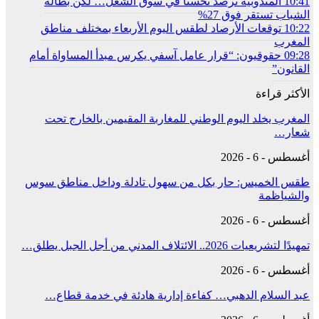
10:41
المندوبية ترصد تحسنا في سوق الشغل… لكن بطالة
الشباب تستقر فوق 27%
10:22
توقعات الأرصاد لطقس اليوم الأربعاء بمختلف مناطق
المغرب
09:28
حقوقيون: “قرار عامل آسفي يكرس مبدأ المساواة أمام
القانون”
الأكثر قراءة
المغرب يخلد اليوم الوطني للمغاربة المقيمين بالخارج تحت
شعار…
أغسطس - 6 - 2026
طقس الخميس: ﺣﺎﺭ بكل من سهول تادلة وداخل مناطق سوس
والشياظمة
أغسطس - 6 - 2026
تمهيدًا لتشريعيات 2026.. الائتلاف المدني من أجل الجبل يطلق…
أغسطس - 6 - 2026
عبد السلام الدهبي… كفاءة إدارية هادئة في خدمة قطاع…