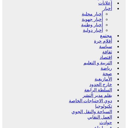
إعلانات
أخبار
أخبار محلية
أخبار جهوية
أخبار وطنية
أخبار دولية
مجتمع
أقلام حرة
سياسة
ثقافة
اقتصاد
التربية و التعليم
رياضة
صحة
الأمازيغية
خارج الحدود
السلطة الرابعة
بقلم مدير النشر
دوي الاحتياجات الخاصة
تكنولوجيا
السياحة والنقل الجوي
العمل النقابي
حوادث
فن وإبداع