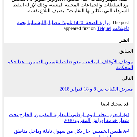
مع السلطات والجماعات المحلية المعنية، وذلك لإزالة النقط
السوداء التي تتكاثر بها النفايات”، يضيف البلاغ نفسه.
The post
وزارة الصحة: 1420 تلميذا مصابا بالليشمانيا بجهة
تافيلالت
appeared first on
Telquel
.
انشر
السابق
موظف الأوقاف المتلاعب بتعويضات القيميين الدينيين .. هذا حكم
المحكمة
التالي
معرض الكتاب بين 8 و 18 فبراير 2018
قد يعجبك ايضا
المغرب يخلد اليوم الوطني للمغاربة المقيمين بالخارج تحت
أخبار
شعار خدمة أوراش المغرب 2030
طقس الخميس: ﺣﺎﺭ بكل من سهول تادلة وداخل مناطق
أخبار
سوس والشياظمة