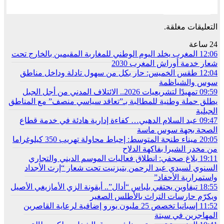
السابق
التالي
التعليقات مغلقة.
24 ساعة
12:06
المغرب يخلد اليوم الوطني للمغاربة المقيمين بالخارج تحت
شعار خدمة أوراش المغرب 2030
12:04
طقس الخميس: ﺣﺎﺭ بكل من سهول تادلة وداخل مناطق
سوس والشياظمة
09:59
تمهيدًا لتشريعيات 2026.. الائتلاف المدني من أجل الجبل
يطلق حملة وطنية للمطالبة بـ”تعاقد سياسي منصف” مع المناطق
الجبلية
09:47
عبد السلام الدهبي… كفاءة إدارية هادئة في خدمة قطاع
الصحة بجهة سوس ماسة
20:05
ميناء طنجة المتوسط: إحباط محاولة تهريب 350 كيلوغراما
من مخدر الشيرا بفاكهة الدلاح
19:11
بلاغ صحفي: انطلاق فعاليات الموسم الديني والتجاري
السنوي لسيدي عبد الرحمن بتيزنيت تحت شعار “إرث الأجداد
واستمرارية الأحفاد”
18:55
تيفاوين يحتفي بلباس “أدال”.. أيقونة الزي الأمازيغي الأصيل
ويكرّم حارسات التراث بالأطلس الصغير
11:52
إسبانيا تخصص 25 مليون يورو إضافية لرعاية القاصرين
المهاجرين في سبتة