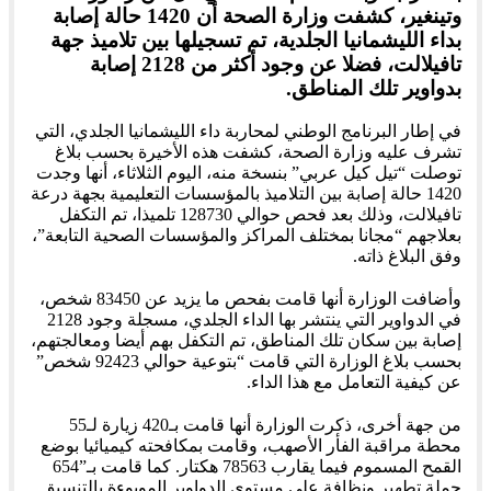
وتينغير، كشفت وزارة الصحة أن 1420 حالة إصابة
بداء الليشمانيا الجلدية، تم تسجيلها بين تلاميذ جهة
تافيلالت، فضلا عن وجود أكثر من 2128 إصابة
بدواوير تلك المناطق.
في إطار البرنامج الوطني لمحاربة داء الليشمانيا الجلدي، التي
تشرف عليه وزارة الصحة، كشفت هذه الأخيرة بحسب بلاغ
توصلت “تيل كيل عربي” بنسخة منه، اليوم الثلاثاء، أنها وجدت
1420 حالة إصابة بين التلاميذ بالمؤسسات التعليمية بجهة درعة
تافيلالت، وذلك بعد فحص حوالي 128730 تلميذا، تم التكفل
بعلاجهم “مجانا بمختلف المراكز والمؤسسات الصحية التابعة”،
وفق البلاغ ذاته.
وأضافت الوزارة أنها قامت بفحص ما يزيد عن 83450 شخص،
في الدواوير التي ينتشر بها الداء الجلدي، مسجلة وجود 2128
إصابة بين سكان تلك المناطق، تم التكفل بهم أيضا ومعالجتهم،
بحسب بلاغ الوزارة التي قامت “بتوعية حوالي 92423 شخص”
عن كيفية التعامل مع هذا الداء.
من جهة أخرى، ذكرت الوزارة أنها قامت بـ420 زيارة لـ55
محطة مراقبة الفأر الأصهب، وقامت بمكافحته كيميائيا بوضع
القمح المسموم فيما يقارب 78563 هكتار. كما قامت بـ”654
حملة تطهير ونظافة على مستوى الدواوير الموبوءة بالتنسيق